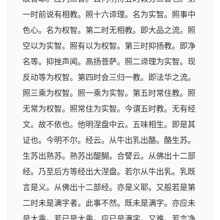
一时前说有相教。照十六谛理。名为实智。照事中
色心。名为权智。第二时无相教。即大品之流。照
空以为实智。照有以为权智。第三时抑扬教。即净
名等。抑挫声闻。高扬菩萨。照二谛理为实智。现
反动等为权智。第四时会三归一教。即法华之流。
照三乘为权智。照一乘为实智。第五时常住教。照
无常为权智。照常住为实智。今谓五时教。无有经
文。故不依也。他明涅盘中云。五味相生。即是其
证也。今明不尔。经云。从牛出乳出酪。酪生苏。
生苏出熟苏。熟苏出醍醐。合譬云。从佛出十二部
经。乃至后方等经出大涅盘。若尔从牛出乳。乳既
言是义。从佛出十二部经。亦是义耶。又般若是第
二时未是满字者。此事不然。既未是满字。亦应未
是大乘。若已是大乘。应已是满字。又难。若言净