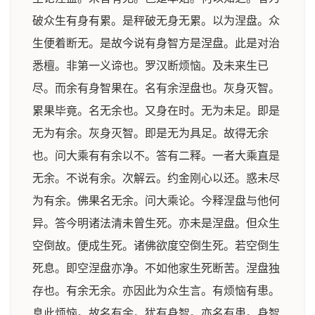
破众生有身有累。是秤破无身无累。以为涅盘。众
生便着断无。是故今说有身智方是涅盘。此是对治
悉檀。非第一义谛也。罗汉断烦恼。及未来生已
尽。而余有身智果在。名有余涅盘也。灰身灭智。
累果毕竟。名无余也。又身在时。无为未足。即是
无为有余。灰身灭智。即是无为具足。故得无余
也。问大乘有有余以不。答有二释。一者大乘直是
无余。不说有余。次解云。约金刚心以还。惑未尽
为有余。佛果名无余。问大乘论。今释涅盘与他何
异。答今明诸法清未曾生死。亦未是涅盘。但众生
空倒故。便成生死。诸佛欲度空倒生死。若空倒生
死息。即空涅盘亦净。不如他家生死断苦。涅盘独
存也。有余无余。亦因此为众生言。有烦恼有患。
息此烦恼。故名有余。犹有身智。亦名有患。身智