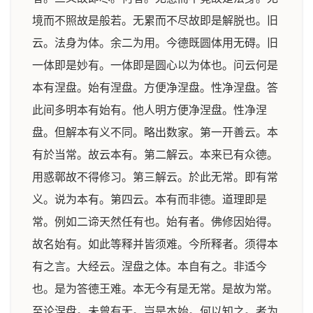
境而不照故是般若。无累而不尽故即是解脱也。旧
云。法身为体。余二为用。今德既圆体用无碍。旧
一体即是妙有。一体即是圆心以为体也。问云何是
本有涅盘。始有涅盘。方便净涅盘。性净涅盘。答
此间多明本有始有。他人明方便净涅盘。性净涅
盘。但解本有义不同。略出数家。第一开善云。本
有於当常。故云本有。第二解云。本来已有众德。
用惑鄣故不得修习。第三解云。於此无常。即有常
义。说为本有。第四云。本有而非德。道理即是
常。例如二谛天然任有也。始有者。佛修因始得。
故名始有。如此等释并皆须难。今所释者。须得本
有之言。大经云。涅盘之体。本自有之。非适今
也。是为答德王难。本无今有是无常。是故为常。
至论涅盘。未曾有无。岂是本始。何以知之。者为