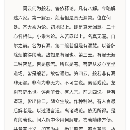
问云何为般若。答依释论。凡有八解。今略解
述六家。第一解云。般若但是真无漏慧。位在何
处。答大乘为论。初地以上。即是真无漏慧。三十
心名相似。小乘为论。从苦忍以上。名真无漏。自
尔之前。名为有漏。第二般若但是有漏慧。以菩萨
除烦恼得般若。故知是有漏也。第三云。有漏无漏
二种智慧。皆是般若。所以是有。菩萨从发心至坐
道场。皆是般若。故智通也。第四云。般若非有漏
非无漏。非有为非无为。不可言说。离诸戏论。龙
树菩萨出世。评两解云。有人言。前之四说。皆有
道理。皆出佛口。随众生故。作种种说。有人言最
后解者是。以过语言道。离诸戏论。依无所得。是
真般若也。问六解中今用何解耶。答若随缘方便。
并皆有此义。如其为执。悉非般若。秦言智慧。故