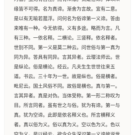
缘皆不可得。名为真谛。渐舍为言故。宜有二意。
是以有无喻若菰浮。问何名为俗谛第一义谛。答由
来唯有一种。今无依得。义有多途。略而为言。凡
有三种。一依名释。二横论。三竖释。依名释者。
世别不同。第一义是莫二种云。问世俗与第一真为
同为异。答具有同异。言其异者。云璎法师云。世
是纵论。俗是横论。经云。凡夫生生世世往来五
道。书云。三十年为一世。故是纵也。俗是横者。
毗尼云。国土风俗不同。故俗是横也。真与第一。
言其异者。真是对伪。当体受称。第一形二称叹为
目。所言同者。虽有世之与俗。犹为有谛。第一与
真。犹为空谛。此即是依名释义也。所言横释义
者。真以俗为义。俗以真为义。空以色为义。色以
空为义。是以经云。欲令众生深识第一义谛故说世