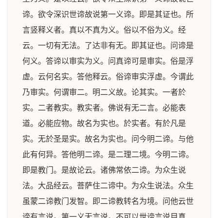
谛。欲令深识世谛故说第一义谛。即是其证也。所
言竖释义者。真以不真为义。俗以不俗为义。经
云。一切有无法。了达非有无。即其证也。问谛是
何义。答谛以审实为义。问真谛可是审实。俗是浮
虚。云何名实。答他释云。俗谛审实浮虚。今谓此
乃审实。何谓审二。明二义故。论其实。一者於
实。二者教实。教实者。佛说有无二言。必能表
道。必能应物。故名为实也。於实者。有於凡是
实。无於圣是实。故名为实也。问今明二谛。与他
此有何异。答他明二谛。是二理二境。今明二谛。
即是教门。是故论云。诸佛常依二谛。为众生说
法。大品经云。菩萨住二谛中。为众生说法。众生
虽蒙二谛教门发智。即二谛教转名为境。问他云世
谛有言说。第一义无言说。不可以世谛言说目真