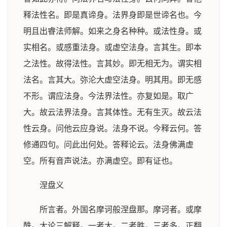
释法性名。即是真谛身。法界身即是世谛名也。今
明且出睿法师解。如来之身名种种。或法性身。或
实相名。或感重法身。或虚空法身。言其生。即本
之法性。故得法性。言其妙。即无相无为。谓实相
法名。言其大。弥沦大虚空法身。明其用。即无感
不形。谓应法身。今法界法性。亦复如是。取广
大。故云法界法身。言其体性。无有生灭。故云法
性云身。问他云应身说。法身不说。今释云何。答
修通四句。问此出何处。答释论云。法身佛满虚
空。所有音声说法。亦满虚空。即有证也。
涅盘义
所言者。外国名摩诃般涅盘那。摩诃者。或摩
酰。大论三解释。一者大。二者胜。三者多。正翻