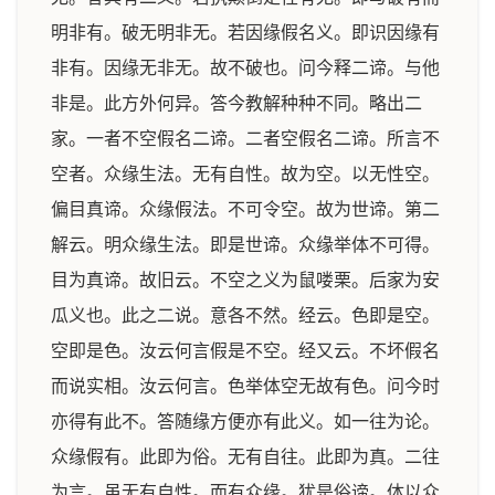
明非有。破无明非无。若因缘假名义。即识因缘有
非有。因缘无非无。故不破也。问今释二谛。与他
非是。此方外何异。答今教解种种不同。略出二
家。一者不空假名二谛。二者空假名二谛。所言不
空者。众缘生法。无有自性。故为空。以无性空。
偏目真谛。众缘假法。不可令空。故为世谛。第二
解云。明众缘生法。即是世谛。众缘举体不可得。
目为真谛。故旧云。不空之义为鼠喽栗。后家为安
瓜义也。此之二说。意各不然。经云。色即是空。
空即是色。汝云何言假是不空。经又云。不坏假名
而说实相。汝云何言。色举体空无故有色。问今时
亦得有此不。答随缘方便亦有此义。如一往为论。
众缘假有。此即为俗。无有自往。此即为真。二往
为言。虽无有自性。而有众缘。犹是俗谛。体以众