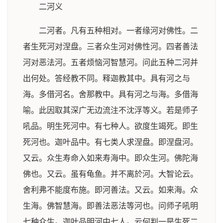
二河义
二河者。凡有五种相对。一者缘河对佛性。二
者生死河对涅盘。三者众生河对佛性河。四者善法
河对恶法河。五者烦恼河智慧河。问此五种二河并
出何处。答经教不同。释迦教其中。具有河之与
海。多借河名。舍那教中。具有河之与海。多借海
喻。此因取其深广无边流注不沈浮等义。若是师子
吼品。明生死河中。有七种人。欲度生竭死。即生
死河也。迦叶品中。有七类人求涅盘。即涅盘河。
又云。众生寿命入如来寿海中。即众生河。佛陀海
佛也。又云。虽有龟鱼。并不离於河。大智论云。
舍利弗不能度布施。即河善法。又云。如来海。众
生海。佛智慧海。即善法恶法等河也。问师子吼明
七种众生。迦叶品明河中七人。云何判一是生死二