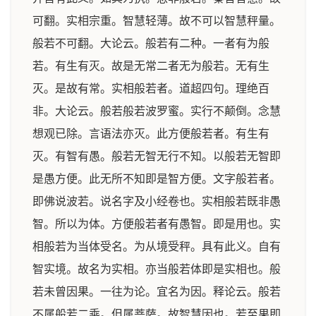
可翻。实相宗重。智慧轻薄。故不可以智慧秤量。
般若不可翻。大论云。般若有二种。一者有为般
若。有生有灭。故是无常二者无为般若。无有生
灭。是故有常。实相般若者。道超四句。理绝百
非。大论云。般若般若波罗蜜。实行不颠倒。念慧
想观已除。言语法亦灭。此方便般若者。有生有
灭。有智有愚。般若无智无行不知。以般若无智即
是愚方便。此无所不知即是智方便。文字般若者。
即佛说波若。说名字及小经卷也。实相般若既非愚
智。所以为体。方便般若者有愚智。即是用也。实
相般若为当体受名。为从境受秤。具有此义。自有
智实境。故名为实相。亦当般若体即是实相也。般
若未曾因果。一往为论。宜名为因。释论云。般若
不属般若二乘。但属菩萨。故智慧因也。若至果即