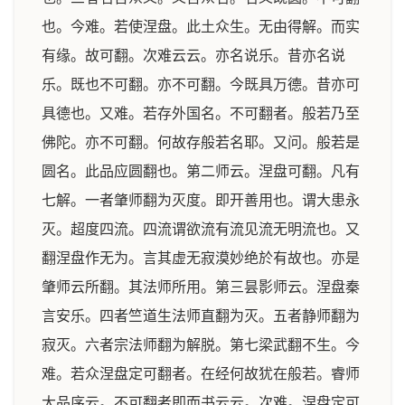
也。今难。若使涅盘。此土众生。无由得解。而实
有缘。故可翻。次难云云。亦名说乐。昔亦名说
乐。既也不可翻。亦不可翻。今既具万德。昔亦可
具德也。又难。若存外国名。不可翻者。般若乃至
佛陀。亦不可翻。何故存般若名耶。又问。般若是
圆名。此品应圆翻也。第二师云。涅盘可翻。凡有
七解。一者肇师翻为灭度。即开善用也。谓大患永
灭。超度四流。四流谓欲流有流见流无明流也。又
翻涅盘作无为。言其虚无寂漠妙绝於有故也。亦是
肇师云所翻。其法师所用。第三昙影师云。涅盘秦
言安乐。四者竺道生法师直翻为灭。五者静师翻为
寂灭。六者宗法师翻为解脱。第七梁武翻不生。今
难。若众涅盘定可翻者。在经何故犹在般若。睿师
大品序云。不可翻者即而书云云。次难。涅盘定可