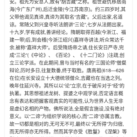
安。祖先为安息人,故有“胡吉藏”之称。祖世避仇移居南
海(今广东广州),后迁金陵(今江苏南京)。约三四岁时,其
父带他谒见真谛,真谛为其取名“吉藏”。父后出家,名道
谅。常随父到兴皇寺听法朗讲“三论”,七岁从法朗出家。
十九岁,学有成就,善讲经论。隋朝取得百越(今浙江、福
建一带)后,到会稽(今浙江绍兴)嘉祥寺讲法,听众常达千
余,被称“嘉祥大师”。后受隋炀帝之请,住长安日严寺,完
成“三论”(《中论》、《百论》、《十二门论》)注疏,创
立三论学派。在此期间,曾与当时有名的“三国论师”僧粲
辩论,历时多日,往复数番,终于取胜。唐高祖(618—626
在位)在长安设立十大德统领僧众,吉藏也在当选之列。
晚年住延兴寺。其所以以“论”立宗,在于破斥对于“经”的
执著。其思想祖述龙树、提婆之中观学说,否定语言概
念有表达和把握客观真实的可能性,认为世界人生无非
是虚幻名相的产物。佛所说法,全是假言施设,没有绝对
意义。以“二谛”为组织学说的核心,而“二谛”亦属言教。
故一切都是相对的,无可无不可,最终以“无所得”为归宿,
而无所得亦无所得。然而其学亦受《胜鬘》《涅槃》等