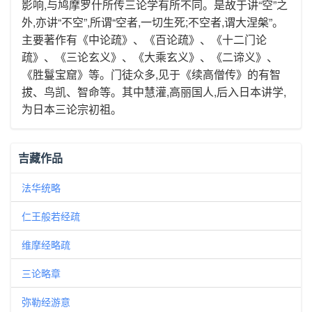
影响,与鸠摩罗什所传三论学有所不同。是故于讲“空”之
外,亦讲“不空”,所谓“空者,一切生死;不空者,谓大涅槃”。
主要著作有《中论疏》、《百论疏》、《十二门论
疏》、《三论玄义》、《大乘玄义》、《二谛义》、
《胜鬘宝窟》等。门徒众多,见于《续高僧传》的有智
拔、鸟凯、智命等。其中慧灌,高丽国人,后入日本讲学,
为日本三论宗初祖。
吉藏作品
法华统略
仁王般若经疏
维摩经略疏
三论略章
弥勒经游意