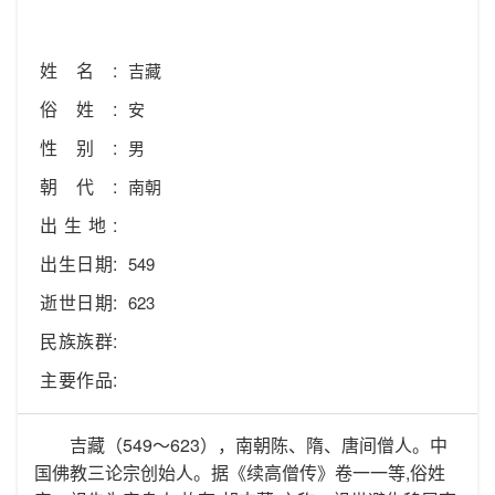
姓名:
吉藏
俗姓:
安
性别:
男
朝代:
南朝
出生地:
出生日期:
549
逝世日期:
623
民族族群:
主要作品:
吉藏（549～623），南朝陈、隋、唐间僧人。中
国佛教三论宗创始人。据《续高僧传》卷一一等,俗姓