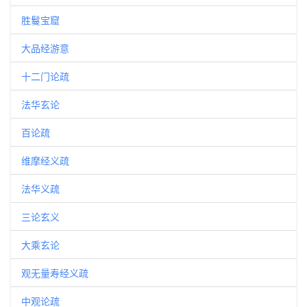
胜鬘宝窟
大品经游意
十二门论疏
法华玄论
百论疏
维摩经义疏
法华义疏
三论玄义
大乘玄论
观无量寿经义疏
中观论疏