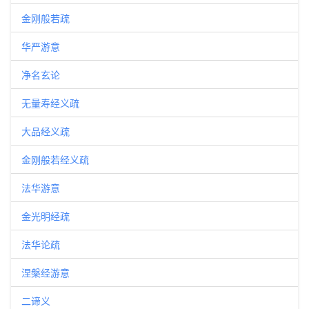
金刚般若疏
华严游意
净名玄论
无量寿经义疏
大品经义疏
金刚般若经义疏
法华游意
金光明经疏
法华论疏
涅槃经游意
二谛义