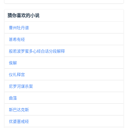
猜你喜欢的小说
曹州牡丹谱
甚希有经
般若波罗蜜多心经白话分段解释
俟解
仪礼释宫
尼罗河谋杀案
曲藻
斯巴达克斯
优婆塞戒经