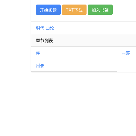
开始阅读
TXT下载
加入书架
明代
曲论
章节列表
序
曲藻
附录