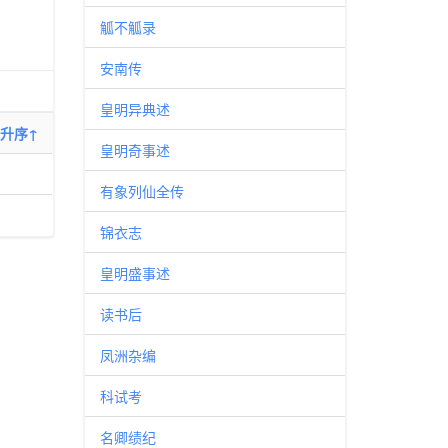
觚不觚录
安南传
皇明异典述
升序↑
皇明奇事述
有象列仙全传
锦衣志
皇明盛事述
读书后
凤洲杂编
科试考
名卿绩纪