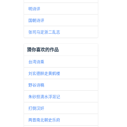
明诗评
国朝诗评
张司马定浙二乱志
猜你喜欢的作品
台湾诗乘
刘玄德醉走黄鹤楼
野谷诗稿
朱砂担滴水浮沤记
打倒汉奸
两晋南北朝史乐府