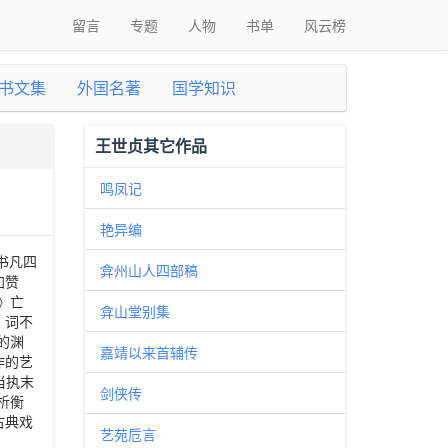
留言
专题
人物
书单
风云榜
书文集
外国名著
国学知识
王世贞其它作品
鸣凤记
艳异编
书凡四
弇州山人四部稿
加赞
》亡
弇山堂别集
，词不
的渊
嘉靖以来首辅传
作的艺
当执末
剑侠传
析衡
古典戏
艺苑卮言