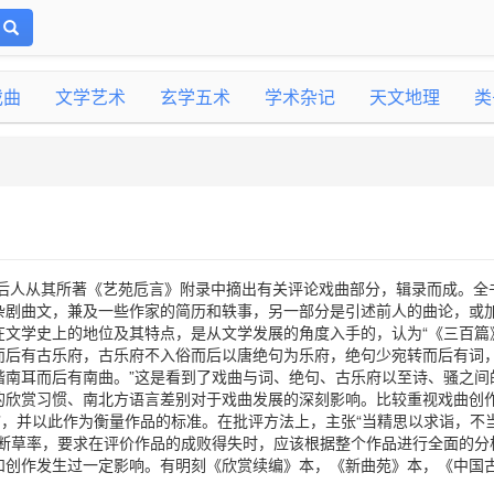
戏曲
文学艺术
玄学五术
学术杂记
天文地理
类
系后人从其所著《艺苑卮言》附录中摘出有关评论戏曲部分，辑录而成。全
杂剧曲文，兼及一些作家的简历和轶事，另一部分是引述前人的曲论，或
在文学史上的地位及其特点，是从文学发展的角度入手的，认为“《三百篇
而后有古乐府，古乐府不入俗而后以唐绝句为乐府，绝句少宛转而后有词
谐南耳而后有南曲。”这是看到了戏曲与词、绝句、古乐府以至诗、骚之间
的欣赏习惯、南北方语言差别对于戏曲发展的深刻影响。比较重视戏曲创
”，并以此作为衡量作品的标准。在批评方法上，主张“当精思以求诣，不
武断草率，要求在评价作品的成败得失时，应该根据整个作品进行全面的分
和创作发生过一定影响。有明刻《欣赏续编》本，《新曲苑》本，《中国