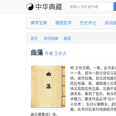
中华典藏
佛学宝典
儒理哲学
历史传记
诗词
首页
诗词戏曲
曲藻
曲藻
作者:
王世贞
明·王世贞撰。一卷。此书
十一条，其中一部分谈论元
扬，或作驳难。其论述戏曲
而后有骚、赋、骚赋难入乐
快北耳而后有北曲，北曲不
源关系，看到了音乐、观众
术魅力，要求作品必须“动人
以议本”，反对以偏概全，
量。此书对后来的戏曲批评
曲论著集成》本。