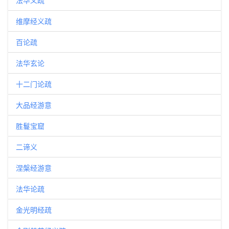
法华义疏
维摩经义疏
百论疏
法华玄论
十二门论疏
大品经游意
胜鬘宝窟
二谛义
涅槃经游意
法华论疏
金光明经疏