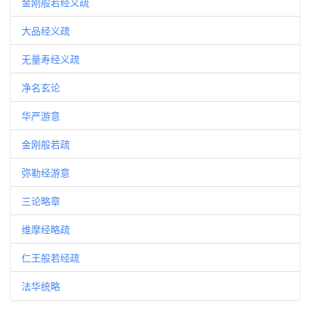
金刚般若经义疏
大品经义疏
无量寿经义疏
净名玄论
华严游意
金刚般若疏
弥勒经游意
三论略章
维摩经略疏
仁王般若经疏
法华统略