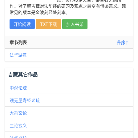
作。对了解吉藏对法华经的研习及观点之转变有借鉴意义。现
常见的版本是金陵刻经处刻本。
开始阅读
TXT下载
加入书架
章节列表
升序↑
法华游意
吉藏其它作品
中观论疏
观无量寿经义疏
大乘玄论
三论玄义