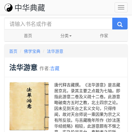
中华典藏
首页
分类
作家
首页
佛学宝典
法华游意
法华游意
作者:
吉藏
唐代释吉藏撰。《法华游意》是吉藏
居京兆，录其主要之点裁为七轴。即
指此游意二卷及义疏十二卷。此游意
略破南方五时之教，北土四宗之论。
因未见到天台之玄义文句，只得传
闻，故对天台师说一乘因果为宗之义
有所反驳。与吉藏晚年所作《妙法莲
华经统略》相较，此游意颇有不惬之
意，实乃投足天台，奉智者之前所