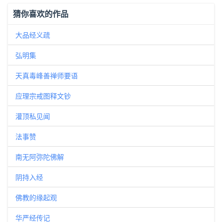
猜你喜欢的作品
大品经义疏
弘明集
天真毒峰善禅师要语
应理宗戒图释文钞
灌顶私见闻
法事赞
南无阿弥陀佛解
阴持入经
佛教的缘起观
华严经传记