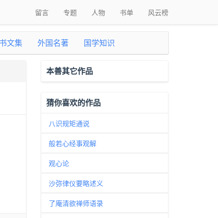
留言
专题
人物
书单
风云榜
书文集
外国名著
国学知识
本善其它作品
猜你喜欢的作品
八识规矩通说
般若心经事观解
观心论
沙弥律仪要略述义
了庵清欲禅师语录