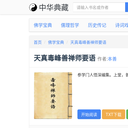
中华典藏
佛学宝典
儒理哲学
历史传记
诗词
首页
佛学宝典
天真毒峰善禅师要语
天真毒峰善禅师要语
作者:
本善
参学门人悟深编集。上堂，
开始阅读
TXT下载