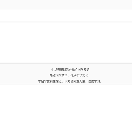
中华典藏网旨在推广国学知识
吸取国学精华，传承中华文化！
本站非营利性站点，以方便网友为主，仅供学习。