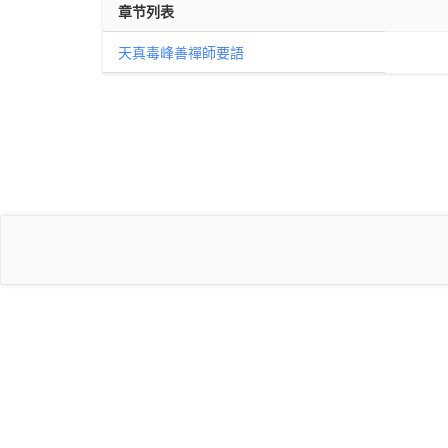
章节列表
天真毒峰善禪師要語