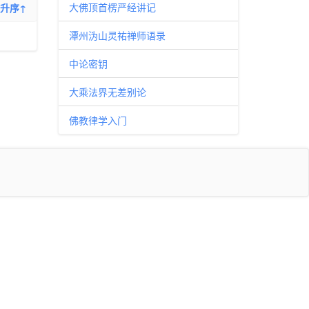
大佛顶首楞严经讲记
升序↑
潭州沩山灵祐禅师语录
中论密钥
大乘法界无差别论
佛教律学入门