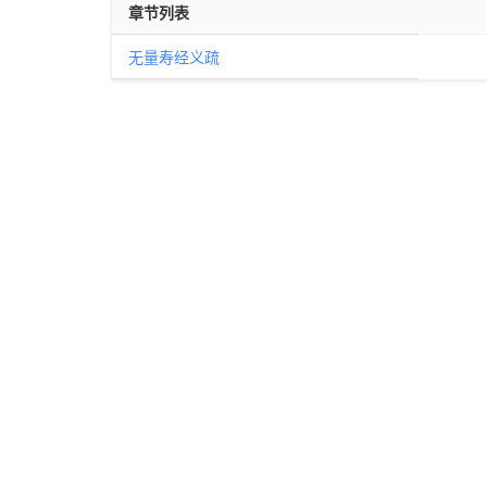
章节列表
无量寿经义疏