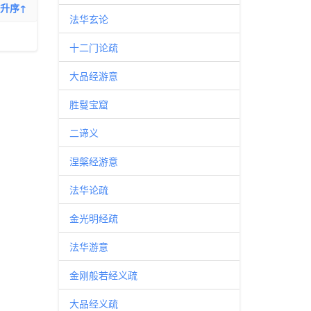
升序↑
法华玄论
十二门论疏
大品经游意
胜鬘宝窟
二谛义
涅槃经游意
法华论疏
金光明经疏
法华游意
金刚般若经义疏
大品经义疏