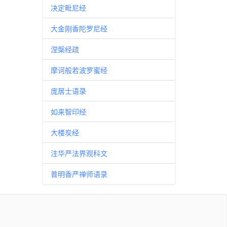
决定毗尼经
大金刚香陀罗尼经
涅槃经疏
摩诃般若波罗蜜经
庞居士语录
如来智印经
大楼炭经
注华严法界观科文
普明香严禅师语录