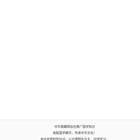
中华典藏网旨在推广国学知识
吸取国学精华，传承中华文化！
本站非营利性站点，以方便网友为主，仅供学习。