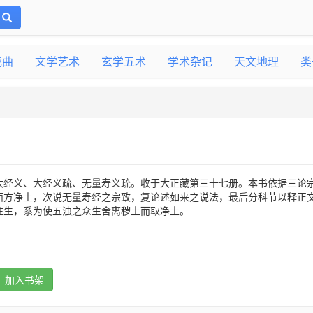
戏曲
文学艺术
玄学五术
学术杂记
天文地理
类
大经义、大经义疏、无量寿义疏。收于大正藏第三十七册。本书依据三论
西方净土，次说无量寿经之宗致，复论述如来之说法，最后分科节以释正
往生，系为使五浊之众生舍离秽土而取净土。
加入书架