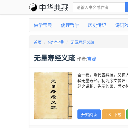
中华典藏
佛学宝典
儒理哲学
历史传记
诗词
首页
佛学宝典
无量寿经义疏
无量寿经义疏
作者:
吉藏
全一卷。隋代吉藏撰。又称
释无量寿经。初为序文赞叹
经之说相，先示妙果，后劝
开始阅读
TXT下载