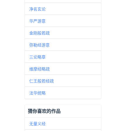
净名玄论
华严游意
金刚般若疏
弥勒经游意
三论略章
维摩经略疏
仁王般若经疏
法华统略
猜你喜欢的作品
无量义经