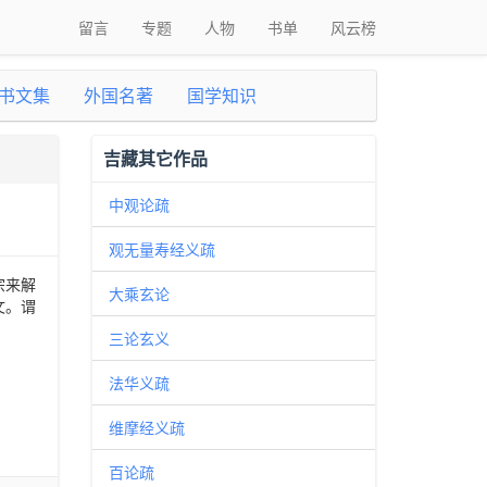
留言
专题
人物
书单
风云榜
书文集
外国名著
国学知识
吉藏其它作品
中观论疏
观无量寿经义疏
宗来解
大乘玄论
文。谓
三论玄义
法华义疏
维摩经义疏
百论疏