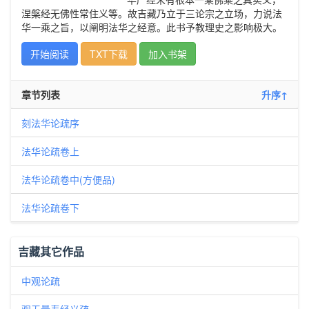
涅槃经无佛性常住义等。故吉藏乃立于三论宗之立场，力说法
华一乘之旨，以阐明法华之经意。此书予教理史之影响极大。
开始阅读
TXT下载
加入书架
章节列表
升序↑
刻法华论疏序
法华论疏卷上
法华论疏卷中(方便品)
法华论疏卷下
吉藏其它作品
中观论疏