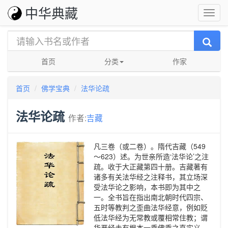
中华典藏
首页
分类
作家
首页
佛学宝典
法华论疏
法华论疏
作者:
吉藏
凡三卷（或二卷）。隋代吉藏（549
～623）述。为世亲所造‘法华论’之注
疏。收于大正藏第四十册。吉藏著有
诸多有关法华经之注释书，其立场深
受法华论之影响，本书即为其中之
一。全书旨在指出南北朝时代四宗、
五时等教判之歪曲法华经意，例如贬
低法华经为无常教或覆相常住教；谓
华严经未有根本一乘佛乘之真实义，