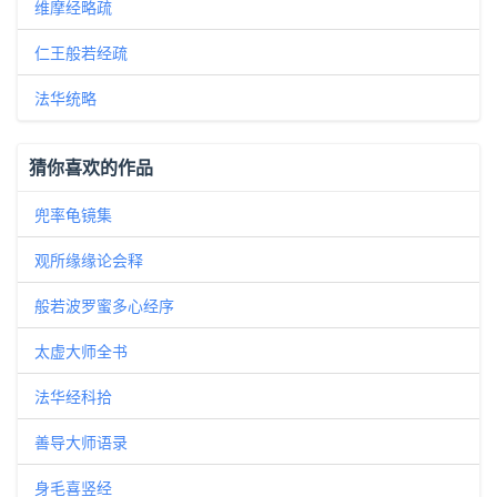
维摩经略疏
仁王般若经疏
法华统略
猜你喜欢的作品
兜率龟镜集
观所缘缘论会释
般若波罗蜜多心经序
太虚大师全书
法华经科拾
善导大师语录
身毛喜竖经