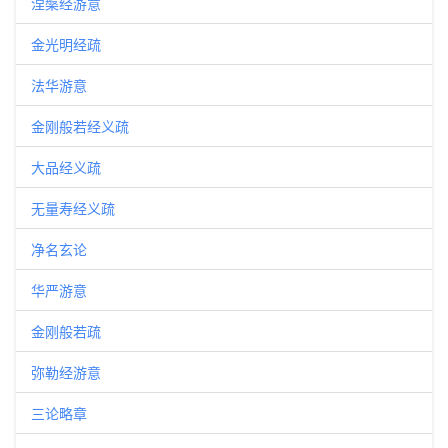
涅槃经游意
金光明经疏
法华游意
金刚般若经义疏
大品经义疏
无量寿经义疏
净名玄论
华严游意
金刚般若疏
弥勒经游意
三论略章