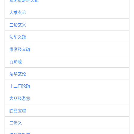
观无量寿经义疏
大乘玄论
三论玄义
法华义疏
维摩经义疏
百论疏
法华玄论
十二门论疏
大品经游意
胜鬘宝窟
二谛义