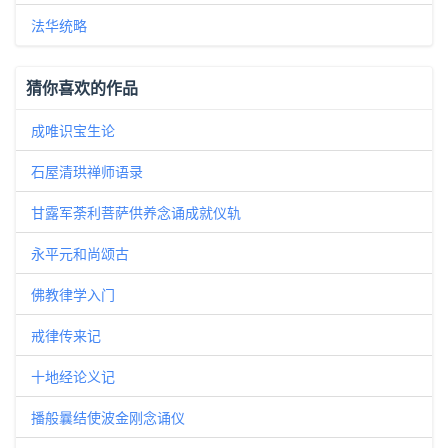
法华统略
猜你喜欢的作品
成唯识宝生论
石屋清珙禅师语录
甘露军荼利菩萨供养念诵成就仪轨
永平元和尚颂古
佛教律学入门
戒律传来记
十地经论义记
播般曩结使波金刚念诵仪