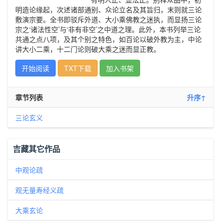
明造论缘起，次述诸部通别、众论立名及其旨归，末则就三论
敷演宗要。全书即驳斥外道、大小乘佛教之迷执，而显扬三论
宗之‘诸法性空’与‘非有非空’之中道之理。此外，本书列举三论
共通之点八项，及其个别之特色，如百论以破外教为主，中论
讲大小二乘，十二门论则破大乘之迷而显正教。
开始阅读
TXT下载
加入书架
章节列表
升序↑
三论玄义
吉藏其它作品
中观论疏
观无量寿经义疏
大乘玄论