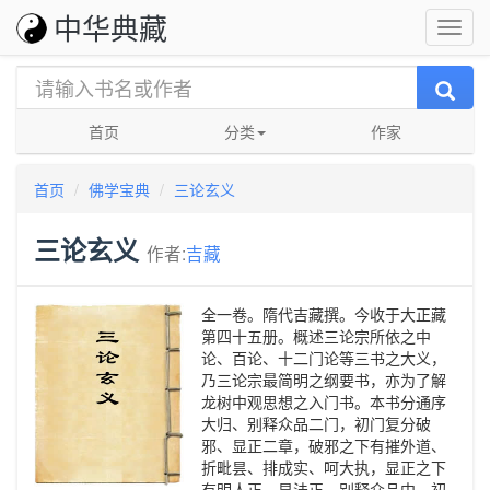
中华典藏
首页
分类
作家
首页
佛学宝典
三论玄义
三论玄义
作者:
吉藏
全一卷。隋代吉藏撰。今收于大正藏
第四十五册。概述三论宗所依之中
论、百论、十二门论等三书之大义，
乃三论宗最简明之纲要书，亦为了解
龙树中观思想之入门书。本书分通序
大归、别释众品二门，初门复分破
邪、显正二章，破邪之下有摧外道、
折毗昙、排成实、呵大执，显正之下
有明人正、显法正。别释众品中，初