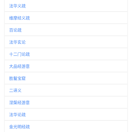
法华义疏
维摩经义疏
百论疏
法华玄论
十二门论疏
大品经游意
胜鬘宝窟
二谛义
涅槃经游意
法华论疏
金光明经疏