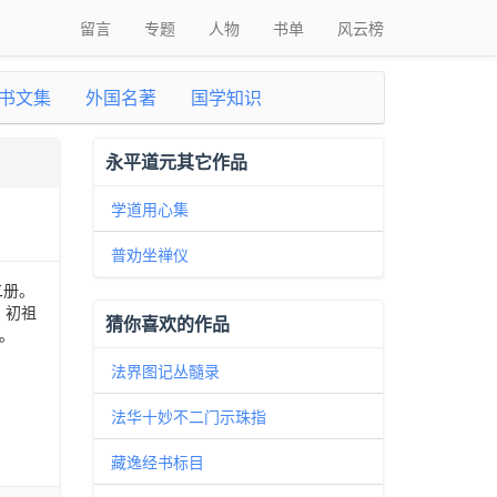
留言
专题
人物
书单
风云榜
书文集
外国名著
国学知识
永平道元其它作品
学道用心集
普劝坐禅仪
二册。
、初祖
猜你喜欢的作品
。
法界图记丛髓录
法华十妙不二门示珠指
藏逸经书标目