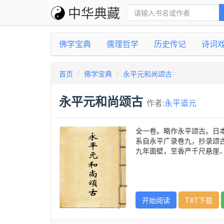
中华典藏
佛学宝典
儒理哲学
历史传记
诗词
首页
佛学宝典
永平元和尚颂古
永平元和尚颂古
作者:
永平道元
全一卷。略作永平颂古。日本
系自永平广录卷九，抄录颂
九年面壁，至香严千尺悬崖
开始阅读
TXT下载