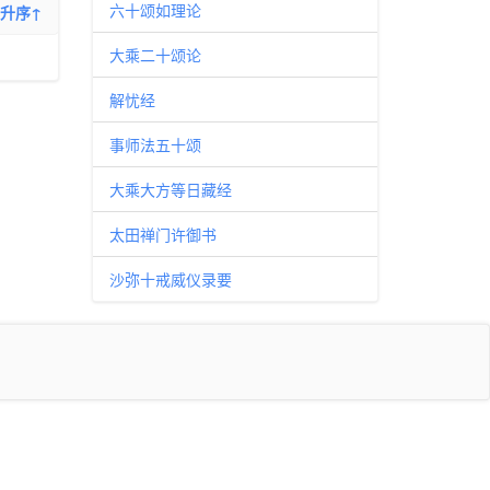
六十颂如理论
升序↑
大乘二十颂论
解忧经
事师法五十颂
大乘大方等日藏经
太田禅门许御书
沙弥十戒威仪录要