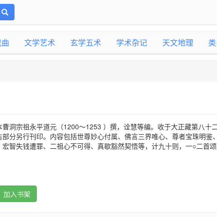
戏曲
文学艺术
玄学五术
学术杂记
天文地理
类
曹洞宗祖永平道元（1200～1253 ）撰，诠慧等编。收于大正藏第八十
古部分另行刊印。内容包括世尊妙心付属、佛言三界唯心、尊者宝珠明鉴
、宏智失钱遭罪、二祖心不可得、真歇豁然契悟等，计九十则，一○二首颂
加入书架