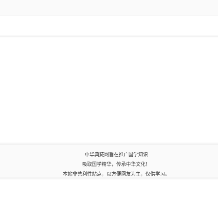
中华典藏网旨在推广国学知识
吸取国学精华，传承中华文化！
本站非营利性站点，以方便网友为主，仅供学习。