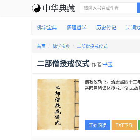
中华典藏
佛学宝典
儒理哲学
历史传记
诗词
首页
佛学宝典
二部僧授戒仪式
二部僧授戒仪式
作者:
书玉
佛教仪轨书。清康熙四十二年(
亲眼目睹读体授戒之仪式,
开始阅读
TXT下载