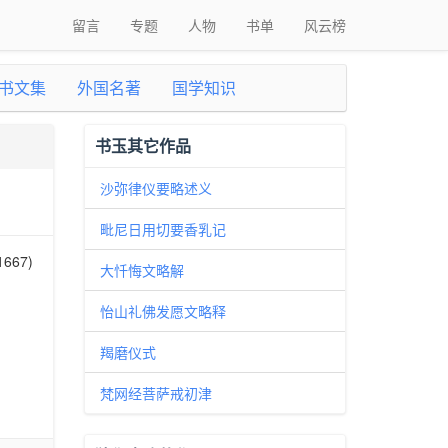
留言
专题
人物
书单
风云榜
书文集
外国名著
国学知识
书玉其它作品
沙弥律仪要略述义
毗尼日用切要香乳记
67)
大忏悔文略解
怡山礼佛发愿文略释
羯磨仪式
梵网经菩萨戒初津