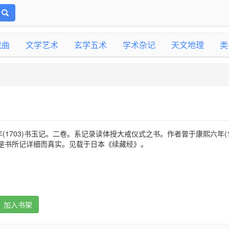
戏曲
文学艺术
玄学五术
学术杂记
天文地理
类
1703)书玉记。二卷。系记录读体授大戒仪式之书。作者曾于康熙六年(16
故是书所记详细而真实。见载于日本《续藏经》。
加入书架