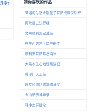
猜你喜欢的作品
升序↑
圣迦柅忿怒金刚童子菩萨成就仪轨经
阿毗昙五法行经
文殊师利现宝藏经
往生西方净土瑞应删传
摩利支菩萨略念诵法
大乘本生心地观经讲记
毗沙门天王经
圆觉经道场略本修证仪
金山活佛神异录
释净土群疑论