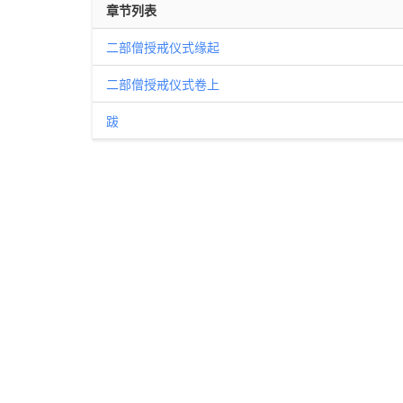
章节列表
二部僧授戒仪式缘起
二部僧授戒仪式卷上
跋