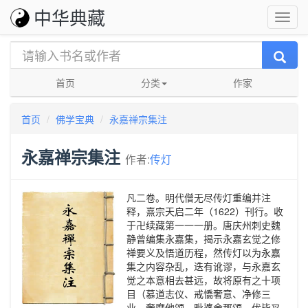
中华典藏
首页
分类
作家
首页
佛学宝典
永嘉禅宗集注
永嘉禅宗集注
作者:
传灯
凡二卷。明代僧无尽传灯重编并注
释，熹宗天启二年（1622）刊行。收
于卍续藏第一一一册。唐庆州刺史魏
静曾编集永嘉集，揭示永嘉玄觉之修
禅要义及悟道历程，然传灯以为永嘉
集之内容杂乱，迭有讹谬，与永嘉玄
觉之本意相去甚远，故将原有之十项
目（慕道志仪、戒憍奢意、净修三
业、奢摩他颂、毗婆舍那颂、优毕叉