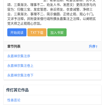
颂、三乘渐次、理事不二、劝友人书、发愿文）更改次序与内
容为：归敬三宝、发宏誓愿、亲近师友、衣食诫警、净修三
业、三乘渐次、事理不二、简示偏圆、正修止观、观心十门。
又详予注释，并附录宋僧行靖所撰永嘉集注之注释，以阐明玄
觉大师之止观观心宗旨。
开始阅读
TXT下载
加入书架
章节列表
升序↑
永嘉禅宗集注序
永嘉禅宗集注卷上
永嘉禅宗集注卷下
传灯其它作品
性善恶论