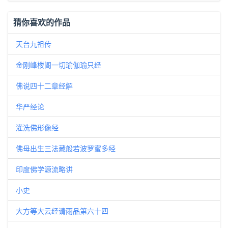
猜你喜欢的作品
天台九祖传
金刚峰楼阁一切瑜伽瑜只经
佛说四十二章经解
华严经论
灌洗佛形像经
佛母出生三法藏般若波罗蜜多经
印度佛学源流略讲
小史
大方等大云经请雨品第六十四