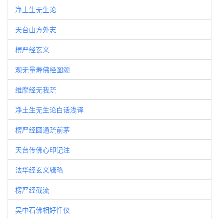
净土生无生论
天台山方外志
楞严经玄义
观无量寿佛经图颂
维摩经无我疏
净土生无生论白话浅译
楞严经圆通疏前茅
天台传佛心印记注
法华经玄义辑略
楞严经截流
吴中石佛相好忏仪