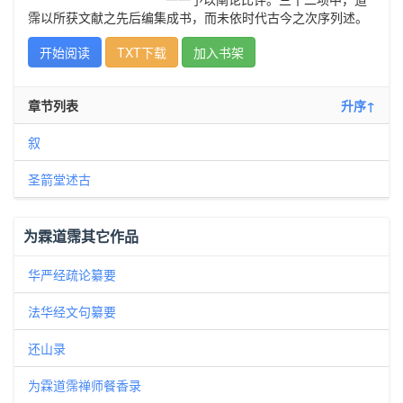
霈以所获文献之先后编集成书，而未依时代古今之次序列述。
开始阅读
TXT下载
加入书架
章节列表
升序↑
叙
圣箭堂述古
为霖道霈其它作品
华严经疏论纂要
法华经文句纂要
还山录
为霖道霈禅师餐香录