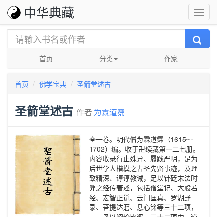
中华典藏
首页
分类
作家
首页
佛学宝典
圣箭堂述古
圣箭堂述古
作者:
为霖道霈
全一卷。明代僧为霖道霈（1615～
1702）编。收于卍续藏第一二七册。
内容收录行止殊异、履践严明，足为
后世学人楷模之古圣先贤事迹，及理
致精深、谆谆教诫，足以针砭末法时
弊之经传著述，包括僧堂记、大般若
经、宏智正觉、云门匡真、罗湖野
录、菩提达磨、息心铭等三十二项，
一一予以阐论比评。三十二项中，道