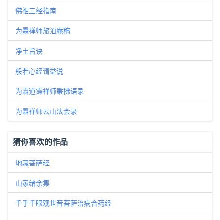
佛祖三经指南
为霖禅师旅泊庵稿
净土旨诀
般若心经请益说
为霖道霈禅师秉拂语录
为霖禅师云山法会录
猜你喜欢的作品
地藏菩萨经
山家绪余集
千手千眼观世音菩萨治病合药经