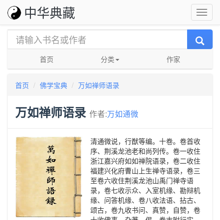
中华典藏
首页
分类
作家
首页
佛学宝典
万如禅师语录
万如禅师语录
作者:
万如通微
清通微说，行猷等编。十卷。卷首收
序、荆溪龙池老和尚列传。卷一收住
浙江嘉兴府如如禅院语录，卷二收住
福建兴化府曹山上生禅寺语录，卷三
至卷六收住荆溪龙池山禹门禅寺语
录，卷七收示众、入室机缘、勘辩机
缘、问答机缘、卷八收法语、拈古、
颂古，卷九收书问、真赞，自赞，卷
十收佛事、杂著、偈。卷末附行实、