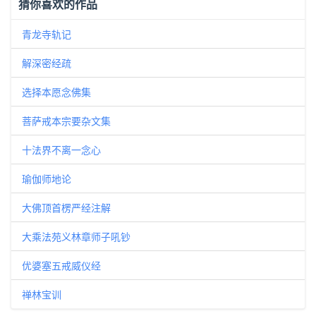
猜你喜欢的作品
青龙寺轨记
解深密经疏
选择本愿念佛集
菩萨戒本宗要杂文集
十法界不离一念心
瑜伽师地论
大佛顶首楞严经注解
大乘法苑义林章师子吼钞
优婆塞五戒威仪经
禅林宝训