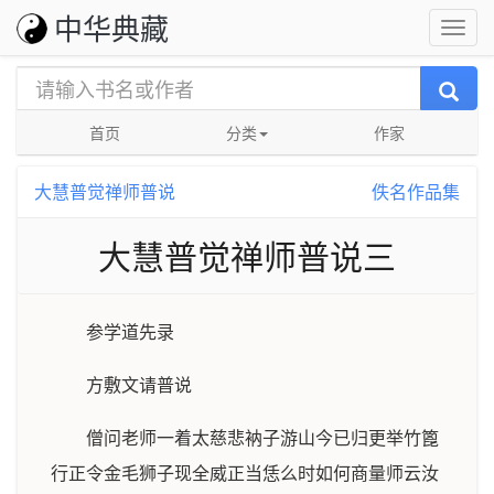
中华典藏
首页
分类
作家
大慧普觉禅师普说
佚名作品集
大慧普觉禅师普说三
参学道先录
方敷文请普说
僧问老师一着太慈悲衲子游山今已归更举竹篦
行正令金毛狮子现全威正当恁么时如何商量师云汝