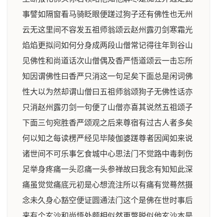
事譬如隔窗看马骑眨眼便蹉过狗子还有佛性也无州
云无这里间不容发五祖师翁颂云赵州露刃剑寒霜光
焰焰更拟问如何分身成两段山僧常记得往年到谷山
见佛性和尚道话次山僧偶及香严悟道颂云一击忘所
知因谓佛性曰香严只消这一句足矣下面总是闲词佛
性大以为然却谓山僧曰五祖师翁颂狗子无佛性话亦
只消赵州露刃剑一句便了山僧亦喜其说然五祖颂子
下面三句宛胜香严颂观之后来尊宿有过古人者多矣
何以知之每读楞严经见毕陵伽婆蹉尊者因闻如来说
诸世间不可乐事乞食城中心思法门不觉路中毒刺伤
足举身疼痛一头忍痛一头参禅故曰我念有知知此深
痛虽觉觉痛底元初是心想流注所以有痛有觉蓦然摄
念未久身心豁空便证圆通法门这个是佛在世时事后
来有个玄沙和尚悟处颇相似然更瞥脱似他玄沙本是