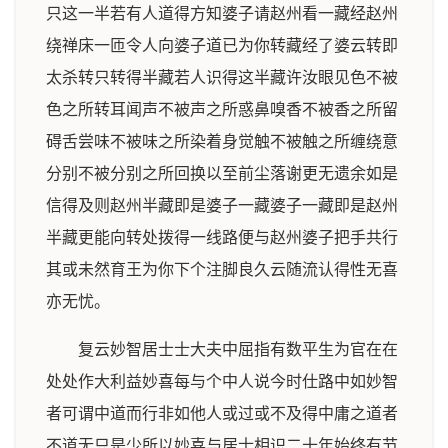
只这一半若有人道得方知婆子请赵州看一藏经赵州
绕禅床一匝令人向婆子道已为你转藏经了婆云转即
太杀转只转得半藏若人识得这半藏许汝眼见色不被
色之所转耳闻声不被声之所惑鼻嗅香不被香之所留
碍舌尝味不被味之所染着身觉触不被触之所缠绕意
分别不被分别之所回换以至前尘落谢更无遗余如是
信得及则赵州半藏即是婆子一藏婆子一藏即是赵州
半藏更能向转处拨得一线路便与赵州婆子把手共行
其或未然育王为你下个注脚良久云随流认得性无喜
亦无忧。
复云妙智居士士大夫中屈指有数平生为官在在
处处作大利益妙喜每与个中人说今时仕路中如妙智
者可谓中道而行非如他人或过或不及得中庸之道者
不道无只是少所以妙喜与居士相识二十年始终有节