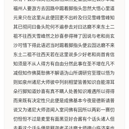
福州人要游方去因路中踢着脚指头忽然大悟心里道
元来只在这里从此便回更不出岭及归见雪峰雪峰知
其已彻问曰备头陀何不遍参去对曰达磨不来东土二
祖不往西天雪峰然之妙喜参得禅了因说与老和尚玄
沙可惜下得此语迟当时踢着脚指头便云㘞达磨不来
东土二祖不往西天若在这里说多少好老和尚首肯信
知须是不从人得方有自由分然此事在圣不增在凡不
减但知作佛莫愁佛不解语沩山所谓研穷至理以悟为
则如泉州诸尼大师彼中列刹相望皆善知识自能滞耳
朵行脚知道妙喜有真不瞒人处善知识难遇所以得得
而来既有决定性只此便是成佛基本今夜是德新请普
说又为诸尼大师咨闻入室问佛有因所以两彩一赛忉
忉怛怛不过是麦里有面黑豆好合酱有个话头诸人但
去看这个话头便是释迦老子达磨大师德山临济来也