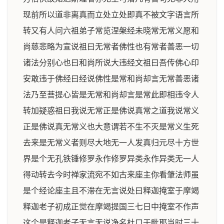
现前所以道非离真而立处立处即真不被文字语言所
转又有人问六祖弟子常览涅槃经未晓常无常义愿和
尚慈悲略为宣说祖曰无常者佛性也有常者善恶一切
诸法分别心也曰和尚所说大违经文祖曰吾传佛心印
安敢违于佛经曰经说佛性是常和尚却言无常善恶诸
法乃至菩提心皆是无常和尚却言是常此即相违令人
转加疑惑祖曰我说无常正是佛说真常之道我说常义
正是佛说真无常义也大意谓若不生不灭是常义生死
去来是无常义者则尽大地无一人发真归元尽十方世
界是个无孔铁锤修罗永作修罗异类永作异类无一人
得动转去今时禅家流宛不如古来座主你看肇法师虽
是个经论座主且不滞在无言说处曰释迦掩室于摩竭
释迦老子初成正觉在摩竭提国三七日中掩室不作声
这个是释迦老子无言无说净名杜口于毗耶当时三十