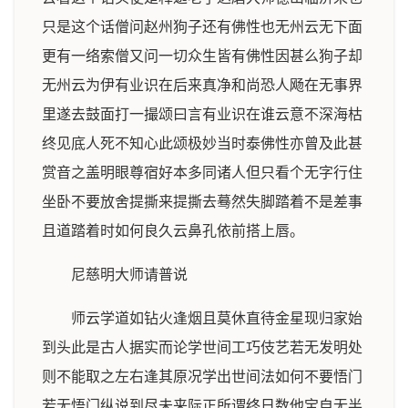
只是这个话僧问赵州狗子还有佛性也无州云无下面
更有一络索僧又问一切众生皆有佛性因甚么狗子却
无州云为伊有业识在后来真净和尚恐人飏在无事界
里遂去鼓面打一撮颂曰言有业识在谁云意不深海枯
终见底人死不知心此颂极妙当时泰佛性亦曾及此甚
赏音之盖明眼尊宿好本多同诸人但只看个无字行住
坐卧不要放舍提撕来提撕去蓦然失脚踏着不是差事
且道踏着时如何良久云鼻孔依前搭上唇。
尼慈明大师请普说
师云学道如钻火逢烟且莫休直待金星现归家始
到头此是古人据实而论学世间工巧伎艺若无发明处
则不能取之左右逢其原况学出世间法如何不要悟门
若无悟门纵说到尽未来际正所谓终日数他宝自无半