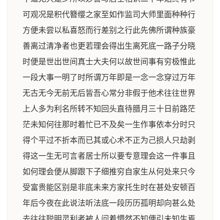
可观况是积代簪缨之家至如作监司大师里面种种行
方便未尝以私喜怒而行差别之行此先佛所谓种族豪
善离过清净者也更若理会得出生离死底一路子分晓
时便是世出世间真士大夫何以故世间事有穷极惟此
一段大事一明了时所谓万年即是一念一念穿过万年
无古无今无前无后皆吾心常分非假于他术往往世界
上人多为利名所转不知回头直待腊月三十日前路茫
茫未知何往那时着忙已不及矣一生作事依本分时只
得个平过不折本而已其或心术不正为己损人只劫剥
得这一生无可言者居士所以要专意理会这一件事且
如何理会便从脚跟下子细推穷自家生从何处来只今
受富贵能区别是非底未来方家托生时在甚处安顿百
年后今夜在此说法听法底一段历历孤明却向甚么处
去往往聪明灵利者被人问着懵然不知便引未知生焉