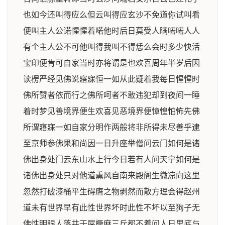
也如今还叫得应么但云叫得应玄沙不免道你试叫看
便叫主人公诺惺惺着喏他时后日莫受人瞒喏喏人人
有个主人公不可他叫得我叫不得恁么会时多少快活
宝印便肯可自家当时亦将谓是也欢喜周年半岁后因
读楞严经见佛说寤寐恒一如从此疑着我每日惺惺时
佛所赞者依而行之佛所呵者不敢违犯却到夜间一睡
着时梦见善境界便生欢喜见恶境界便慞惶怕怖先佛
所谓寤寐一如自家分明作两般将非所得未尽善乎逮
至京师参佛果和尚因一日升座举僧问云门如何是诸
佛出身处门云东山水上行今日若有人问天宁如何是
诸佛出身处只对他道熏风自南来殿阁生微凉向这里
忽然打破漆桶平生碍膺之物剥然而散方理会得赵州
道未有世界早有此性世界坏时此性不坏以至狗子无
佛性明眼人落井干屎橛麻三斤都不着问人日里底与