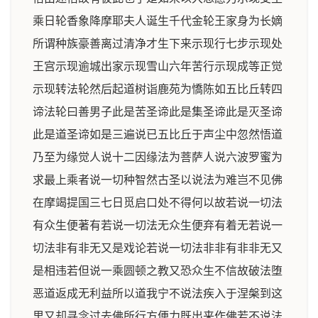
乘日轮香象降摩耶夫人诞生千代金轮王家身为长嫡
所谓种族豪善离过清净才生下来示现行七步示现处
王宫示现逾城出家示现雪山六年苦行示现成等正觉
示现转法轮然后起道树诣鹿苑为憍陈如五比丘转四
谛法轮曰善男子此是苦圣谛此是集圣谛此是灭圣谛
此是道圣谛如是三遍说已五比丘于声尘中忽然悟道
乃至为缘觉人说十二因缘法为菩萨人说六波罗蜜为
求最上乘者说一切种智然古圣以说法为难岂不见佛
在摩竭提国三七日觅启口处不得何以故若说一切法
有众生便著有若说一切法无众生便弃有着无若说一
切法非有非无又是戏论若说一切法非非有非非无又
是相违若但说一乘圆顿之教又恐众生不信故破法堕
恶道返成无利益所以道我宁不说法疾入于涅槃到这
里又却寻念过去佛所行方便力既出来作佛若不说法