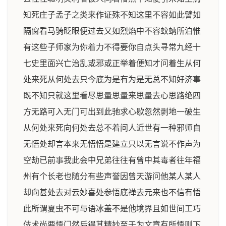
知死庄子孟子之类来作证殊不知这里不容如此譬如
隔窗看马骑眨眼便过去又如烈焰中不容蚊蚋所泊惟
有这些子师家为你着力不得要你自点头寻常九经十
七史里面兴亡治乱或邪或正举着便知才问着生从何
处来死从何处去只今底为是有为是无总不知好济事
既不知只就这里看尽思量思量来思量去心思路绝四
方无路可入无门可出到此驰求心歇忽然剥地一破生
从何处来死向何处去总不着问人近世有一种邪师自
无悟处却言本来无悟悟是建立只以无言说不作声为
空劫已前事我此会中兄弟往往有曾中其毒者往年福
州有个长老也随分有些声誉因曾天游问他某人某人
却向甚处去对云妙喜处参悟底禅去元来也不信有悟
此所谓夏虫不可与语冰盖不是他境界且如世间工巧
伎术尚要悟门然后得其精妙至于为文章有所悟则下