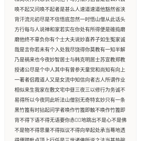
唤不起又问唤不起者是甚么人速道速道他豁然省浃
背汗流元初尽是不信悟底忽然一时悟山僧从此话头
方行每与人说禅和家若实在你处有所得便是碓捣磨
磨他终不辜负你有个士大夫说妙喜养子如生冤家诚
哉是言你若未有个入处我尽饶得你莫教有一知半解
乃是祸来也今夜妙智居士与韩克明居士苏宣教郑教
授诸公尽是个中人其中有曾参天童觉和尚知有向上
一著者侣霞道人又是女流中知信向者古人所谓作业
相似来生我家在敷文宅中昼三夜三以修行为务诚不
易得所以今夜同此听法山僧别无奇特玄妙只有一条
黑竹篦有时拈起问学者唤作竹篦即触不唤作竹篦即
背不得下语不得无语要你赤𩨘𩪸地跳出不是心不是佛
不是物不得思量不得拟议不得向举起处承当蓦地透
得便踏毗卢顶上行任是三世诸佛所说之法当甚热碗