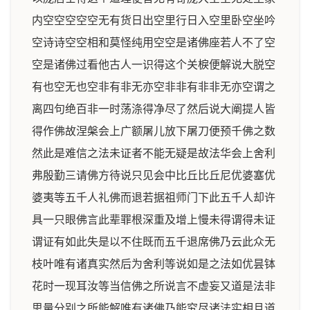
内空空空空空无有货日出空里行日入空里卧空坐吟
空诗诗空空相和莫怪纯用空空是诸佛座若人不了空
空是诸佛过看他古人一识得这个关棙便解说大脱空
有也空无也空非有非无亦空非非有非非无亦空谓之
离四句绝百非一时荡涤得净尽了然后说大阐提人皆
得作佛故涅槃会上广额屠儿放下屠刀便预千佛之数
然此是难信之法未证者不能无疑是故法华会上舍利
弗殷勤三请佛方待说只见会中比丘比丘尼优婆塞优
婆夷等五千人礼佛而退若据祖师门下此五千人却许
具一只眼佛言此辈罪根深重及增上慢未得谓得未证
谓证有如此失是以不住既而五千退席佛乃云此众无
枝叶唯有诸真实然后为舍利等说如是之法如优昙钵
花时一现耳汝等当信佛之所说言不虚妄又道是法非
思量分别之所能解唯有诸佛乃能究尽诸法实相且道