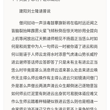
建阳刘士隆请普说
僧问挝动一声涂毒鼓搴旗斩将在临时远近闻之
皆脑裂抬眸霹雳火星飞倾秋倒岳惊天地妙用全提向
上机等闲放出辽天鹘请师相见不扬眉正当恁么时如
何是和尚室中为人一句师云一时被你道了进云和尚
何以赃诬于人师云龙得水时添意气虎逢山势长威狞
进云谢师答话师云答即答了只是未有主有进云正当
恁么时毕竟是甚么消息师云适来甚么处去来进云唤
作无主得么师云唤作有主得么进云只如镜清问僧门
外是甚么声僧云两滴声清云众生颠倒迷己逐物意旨
如何师云烂泥里有刺进云出身犹可易脱体道应难又
作么生师云踏着秤槌硬似铁进云恁么则也是相逢一
会家师云洎不迷己又作么生进云若不上来争知恁么