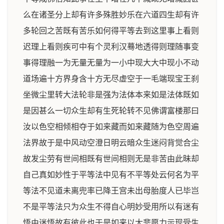
么在诸圣分上却有许多殊胜妙乐在六道四生却有许
多轮回之苦既有苦乐如何得平等去到这里事上看则
迟理上看则疾可中有个灵利汉蓦地透得则理随事变
事得理融一为无量无量为一小中现大大中现小不动
道场遍十方界身含十方无尽虚空于一毛端现宝王刹
坐微尘里转大法轮非是强为法体本来如是法体既如
是因甚么一切众生却有生死轮转不见佛谓富楼那曰
汝以色空相倾相夺于如来藏而如来藏随为色空周遍
法界故于是中风动空澄日明云暗众生迷闷背觉合尘
故发尘劳有世间相既有世间相则无是非苦由此昧却
自己真如妙性于平等法中见有不平等处云何名为平
等法不见道未离兜率已降王宫未出母胎度人已毕岂
不是平等法只为众生不得自心明妙受用所以有迷有
悟由迷悟故有彼此也于是如来以大悲愿力示现受生