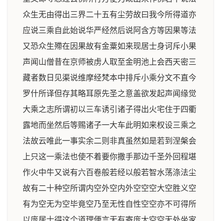
众生无由得出三界二十五有尘劳故曰我今所得道亦
应说三乘自此始说华严经然后说阿含方等因果等法
又恐众生殢在因果故有金粟如来现居士身诃斥小果
声闻山僧昔在京师被虏人取至金明池上会西天密三
藏者数日见渠说维摩经梵本中排斥小乘分文不直今
罗什所译但存其略耳原先圣之意盖欲发起声闻缘觉
大乘之志所谓初以三车诱引诸子得出火宅住于四衢
露地而坐然后等赐诸子一大车此明如来权设三乘之
法故云唯此一事实余二则非真虽然如是若到涅槃会
上只这一乘法也使不着要你撒手那边千圣外回程堪
作火中牛又说有六百卷般若经以般若智水荡涤法尘
故有二十种空所谓内空外空内外空空空大空胜义空
有为空无为空毕竟空乃至无性自性空空亦不可得所
以庞居士得这个道理便言无有寄庞大空空无处坐家