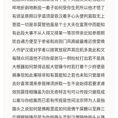
啐地折剥地断底一着子如何受你生死所以他才悟了
有颂呈慈照曰学道须是铁汉着手心头便判直取无上
菩提一切是非莫管他虽是个士大夫在富贵中而能知
有此段大事不从人得又择第一等宗师亲近如参慈照
犹自通方便至于参省和尚则门风高峻最难近傍爱唤
人作驴汉或对学者以捺胃放屁声其应机多类此和文
每随众问道他不问你是驸马一例柱杖打出若不是具
大根器如何禁得这般大钳锤今时若打着个少府便是
祸事信知此事除非知有莫能知之若也未知只管崖将
去妙喜常谓来参我禅须拚取一生不会始得若要求速
效则莫怪相赚盖为别无奇特言句可以传授只据现成
公案与你结案而已若有传授是世间法宗师为人是指
路头之说如何是佛殿里底如何是佛干屎橛以至麻三
斤锯解秤锤尽是为你指路头灵利汉便随他指头从路