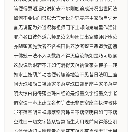
笔便得意滔滔地说将去不尔则触途成滞况出世间法
如何不要悟门只以无言无说为究竟座主家尚自诃无
言无说配为外道况称祖师门下士却向鬼窟里作活计
耶净名曰彼外道六师是汝之师因其出家彼师所堕汝
亦随堕其施汝者不名福田供养汝者堕三恶道汝能谤
于佛毁于法不入众数终不得灭度汝能如是乃可取食
这般说话眼若不开如何消得天落衲僧家关棙子一转
如水上按葫芦动着便转辘辘地岂不见昔日法明上座
问大珠和尚曰禅师家多落空珠曰却是座主家多落空
明大惊曰何得落空珠曰经论是纸墨文字纸墨文字者
俱空设于声上建立名句等法无非是空座主执滞教体
岂不落空明曰禅师落空否珠曰不落空明曰如何不落
空珠曰一切文字皆从智慧而生大用现前何得落空明
方信伏故知达斯理者亦无空可落凡有言句无非大用