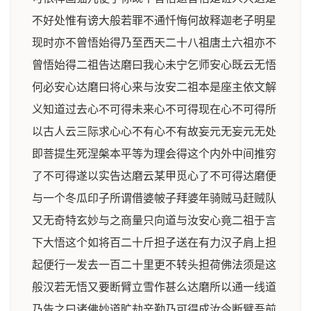
不好处惟有谤大般若罪不通忏悔何故释迦老子明星
现时亦不曾悟始得乃至西天二十八祖唐土六祖亦不
曾悟始得二祖告达磨曰我心未宁乞师安心既云无悟
何必安心达磨曰将心来与汝安二祖本是座主依文解
义知道过去心不可得未来心不可得现在心不可得所
以古人云三际求心心不有心不有故妄元无妄元无处
即菩提生死涅槃本平等为理会得这个内外中间推穷
了不可得遂以实告达磨云某甲觅心了不可得达磨便
与一个冬瓜印子所谓借婆帔子拜婆年骑贼马赶贼队
又无奇特玄妙与之商量只向道与汝安心竟二祖于言
下大悟这个如将百二十斤担子送在有力汉子肩上担
起便行一发去一百二十里更不转头担荷佛法须是这
般汉若无悟又要断臂立雪作甚么达磨所以通一线道
乃告之曰诸佛妙道旷劫辛勤乃可得成汝今断臂吾前