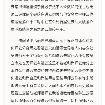
云某甲到这里谤于佛毁于法不入众数和尚还甘也无
师云许你是个破落户进云切忌与他安名立字师云你
道这破落户十二时中在甚么处行履进云共大破落户
眉毛厮结左之右之师云却较些子。
僧问某甲活丽世界和尚活丽世界正当恁么时如
何师云分身两处看进云只如活丽世界底人向甚么处
安排师云十字街头七颠八倒进云未审此人还有放身
立命处也无师云有进云这里不着老和尚师云你分上
事作么生进云东边也去得西边也去得师云争奈老僧
何进云和尚自是和尚某甲自是某甲师云你有许多般
那进云天上有星皆拱北人间无水不朝东师云更说道
理看进云留与老师道师云我若道教你百杂碎进云便
请师道师云百杂碎进云也只道得一半便礼拜师乃云