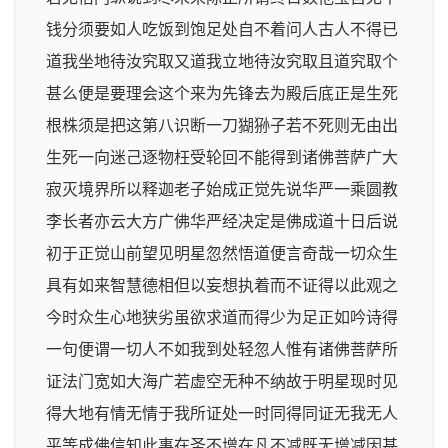
钱分须要如人吃饭到饱足处自不着问人古人不得已
道我坐地待汝究取又道我立地待汝究取且道究取个
甚么便是要理会这个来为先锋去为殿后底正是生死
根株须是把这第八识断一刀猢狲子若不死则无由出
生死一向迷己逐物枉受轮回不能得到诸佛菩萨广大
寂灭境界所以释迦老子始成正觉先说华严一乘圆教
李长者亦云大方广佛华严经决定是佛成道十日后说
初于正觉山前望见明星忽然悟道便言奇哉一切众生
具有如来智慧德相但以妄想执着而不证得以此观之
今时众生心地狭劣虽欲求道而得少为足正如吟诗得
一句便谓一切人不如我到处轻忽人惟有诸佛菩萨所
证法门宽如大海广若虚空无种不纳故于明星现时见
得大地有情无情于我所证处一时同得同证无我无人
平等成佛信知此事在圣不增在凡不减既无增减因甚