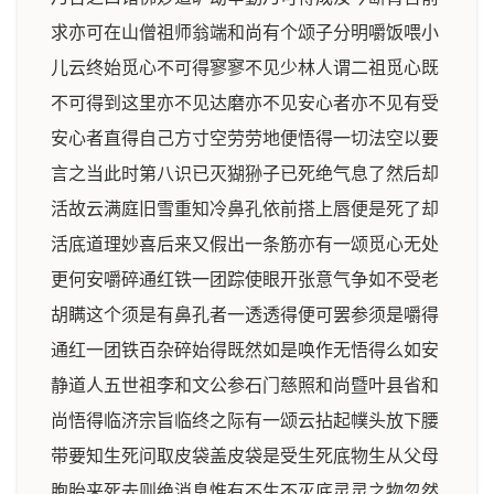
求亦可在山僧祖师翁端和尚有个颂子分明嚼饭喂小
儿云终始觅心不可得寥寥不见少林人谓二祖觅心既
不可得到这里亦不见达磨亦不见安心者亦不见有受
安心者直得自己方寸空劳劳地便悟得一切法空以要
言之当此时第八识已灭猢狲子已死绝气息了然后却
活故云满庭旧雪重知冷鼻孔依前搭上唇便是死了却
活底道理妙喜后来又假出一条筋亦有一颂觅心无处
更何安嚼碎通红铁一团踪使眼开张意气争如不受老
胡瞒这个须是有鼻孔者一透透得便可罢参须是嚼得
通红一团铁百杂碎始得既然如是唤作无悟得么如安
静道人五世祖李和文公参石门慈照和尚暨叶县省和
尚悟得临济宗旨临终之际有一颂云拈起幞头放下腰
带要知生死问取皮袋盖皮袋是受生死底物生从父母
胞胎来死去则绝消息惟有不生不灭底灵灵之物忽然