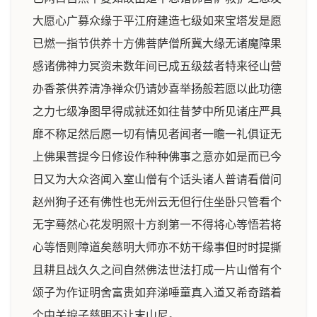
大愿心广募众缘于平江府建造七级如来宝塔发是愿
已燃一指节供养十方佛菩萨僧所冀大缘无诸魔障果
感诸佛神力冥资未数年间已成五级兹者特来径山营
办香茶供养清净禅众仍请妙喜举扬般若愿以此功德
之力七级净图早得成就还如往昔梦中所见诸庄严具
靡不称足然后愿一切有情见者闻者一瞻一礼俱证无
上佛果菩提今日修设作种种佛事之意亦如是而已今
日又为大众咨闻入室山僧有个话头诸人普请看僧问
赵州狗子还有佛性也无州云无但行住坐卧只管看个
无字蓦然心花发明照十方刹第一不得将心等悟若将
心等悟则障道矣慈明大师亦不妨干缘事但时时提撕
且耕且战久久之间自然佛法世法打成一片山僧有个
颂子为作证明舍富贵如弃涕唾童真入道又希奇踏着
个中关捩子慈明不让末山尼。