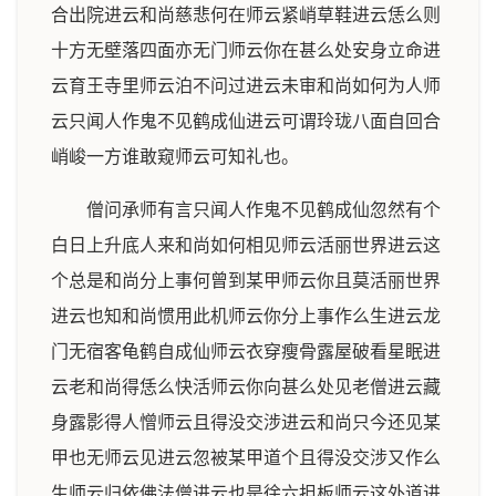
合出院进云和尚慈悲何在师云紧峭草鞋进云恁么则
十方无壁落四面亦无门师云你在甚么处安身立命进
云育王寺里师云泊不问过进云未审和尚如何为人师
云只闻人作鬼不见鹤成仙进云可谓玲珑八面自回合
峭峻一方谁敢窥师云可知礼也。
僧问承师有言只闻人作鬼不见鹤成仙忽然有个
白日上升底人来和尚如何相见师云活丽世界进云这
个总是和尚分上事何曾到某甲师云你且莫活丽世界
进云也知和尚惯用此机师云你分上事作么生进云龙
门无宿客龟鹤自成仙师云衣穿瘦骨露屋破看星眠进
云老和尚得恁么快活师云你向甚么处见老僧进云藏
身露影得人憎师云且得没交涉进云和尚只今还见某
甲也无师云见进云忽被某甲道个且得没交涉又作么
生师云归依佛法僧进云也是徐六担板师云这外道进