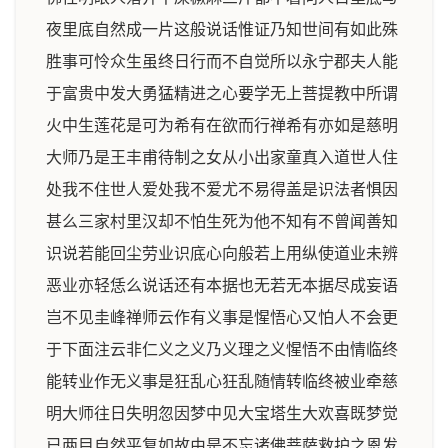
夜里底自然成一片这般说话惟证乃知世间有如此殊
胜事可怜众生虽终日行而不自觉所以永宁郡夫人能
于富贵中发大勇猛精进之心要学无上菩提教中所谓
火中生莲花是可为希有在欲而行禅希有亦如是慈明
大师乃是王丰甫待制之女从小出家童真入道世人住
处我不住世人爱处我不爱尤不易得盖是识法者惧因
甚么三家村里汉却不怕生死为他不知有不曾闻善知
识说若能回尘劳业识底心向般若上用纵使道业未辨
恶业亦轻恁么说话还有本据也无若无本据尽成妄语
岂不见圭峰禅师云作有义事是惺悟心又怕人不会更
于下面注云非仁义之义乃义理之义惺悟不由情临终
能转业作无义事是狂乱心狂乱随情转临终被业牵慈
明大师往日失明忽因梦中见大宝塔生大欢喜既梦觉
已两目自然平复如故由是不忘诸佛菩萨救护之恩发