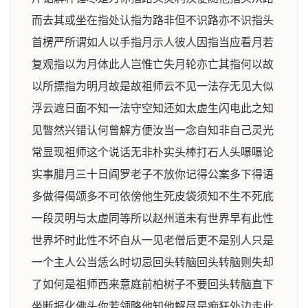
而去其或坐在指处认指为路非但不识路亦不识指头
首楞严所谓如人以手指月示人彼人因指当应看月若
复观指以为月体此人岂惟亡失月轮亦亡其指何以故
以所摽指为明月故是故祖师云不见一法存无见大似
浮云遮日面不知一法守空知还如太虚生闪电此之知
见瞥然兴错认何曾解方便汝当一念自知非自己灵光
常显现祖师这个说话无非朴实头棒打石人头嚗嚗论
实事腊月三十日阎罗老子不放你记得公案多下得语
多做得偈颂多不可依傍他生死皮袋须知不生不死底
一段灵明与太虚同等所以赵州道未有世界早有此性
世界坏时此性不坏自从一见老僧后更不是别人只是
一个主人公当恁么时切忌回头转脑回头转脑则失却
了如何是祖师西来意庭前柏树子不要回头转脑直下
坐断报化佛头你若领略他知他解尽是痴狂外边走此