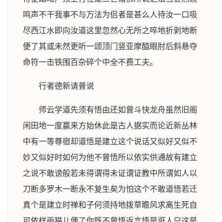
鸣声不干我事不与万法为侣者是甚么人待汝一口吸
尽西江水即向汝道这里忽然心无所之啐地折剥地断
便了其或未然更听一颂顶门竖亚摩醯眼肘后斜悬夺
命符一击铁围百杂碎个中全不费工夫。
行者德新请普说
师云学道先须有悟由还如曾斗快龙舟虽然旧阁
闲田地一度嬴来方始休此是古人据实而论近新丛林
中有一等尊宿却道悟是建立这个说话又似好又似不
妙又似好时如何为他不曾悟所以依实供通故有建立
之说不敢谤般若未得谓得未证谓证教中所谓如人以
刀断多罗木一断永不复生矣为怕这个不敢道悟若迁
真个是建立时禅和子何须持地拨草瞻风求离生死自
可依样画猫儿便了你既不曾悟返言悟是诳人只这是