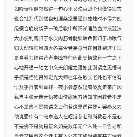
如吟诗相似忽然得一句心里又欢喜则个也做得须古
也会批判代别然自知涅槃堂里孤灯独烛时不得力四
缘假合底皮袋子一破后教中所谓涕唾脓血津液涎沫
大小便利皆归于水皮肉筋骨髓脑垢色皆归于地暖气
归火动转归风四大各离今者妄身当在何处到这里须
是自着力始得昔者圭峰禅师因此契悟故有一言之下
心地开通一轴之中义天朗耀之语如此则谓之无悟可
乎须是悟始得如定光大师往年在歇长老处也不信有
悟及乎自家到雪峰一夜小参忽然疑着破夏走来广因
犹自主张无迷无悟被山僧痛骂方始知非因教看不是
心不是佛不是物谓之曰你若这里透得便可罢参又为
他说蜀中有个寂寿道人在昭觉参老和尚教看不是心
不是佛不是物是甚么如是数年无个入处一日告老和
尚云某甲看这个话未有入处不知和尚别有甚方便老