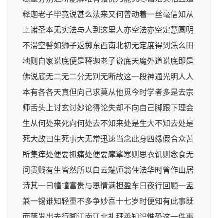
释迦老子毕竟说甚么法来又何曾动着一丝毫信知从
上诸圣本无实法与人到这里人亦空法亦空定慧圆明
不滞空譬如狮子返掷东西南北初无定度得到恁么田
地则自家说底便是释迦老子说底天魔外道说底即是
佛说底无二无二分无别无断故这一段神通光明人人
本有各各天真但向己求莫从他觅今时学者多是去宗
师舌头上讨玄讨妙论得论失却不向自己脚跟下理会
生从何处来死向何处去不知来处是生大不知去处是
死大故曰生死事大无常迅速当念此身四缘假合众苦
所集痒处便要抓痛处便要摩挲寒则思衣饥则念食无
问贵贱有生皆然所以白云端师翁住法华时曾作山居
诗其一曰幢幢富贵与恩情满担盈车日夜行回顾一盂
兼一锡谁知轻重不多争妙喜十七岁时便知有此事既
而落发出去行脚江南江北礼拜善知识惟恐这一件事