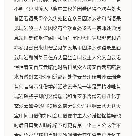
不明了异时撞入马腹中去也曾因看经得个欢喜处也
曾因看语录得个入头处忆在众日因读玄沙和尚语录
见瑞岩唤主人公因缘有个欢喜处遂去一宗师处通消
息宗师是谁唤作绍珵和尚号宝印大师嗣琅瑘觉和尚
亦参见雪窦来山僧呈见解云某甲因读玄沙语录里面
载瑞岩和尚每日在方丈里坐自叫云主人公又自云诺
惺惺着又自应云喏他时后日莫受人瞒又自云喏喏后
来有僧到玄沙沙问近离甚处僧云台州瑞岩沙云瑞岩
有何言句示徒僧举前话沙云奇哉一等是弄精魂唯有
瑞岩较些子却问这僧瑞岩和尚安乐否僧云已迁化了
玄沙云如今还叫得应么僧无语沙乃捶胸云苍天苍天
宝印问山僧你如何会山僧便举主人公诺惺惺着喏他
时后日莫受人瞒喏喏不可更有第二个主人公这僧不
合向语脉里转却当时玄沙问瑞岩安乐否云已迁化了