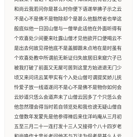
和尚云我若问你是甚么时你便下语遂举拂子示之云
不是心不是佛不是物除却个是甚么他豁然省也举这
般底似他一日因山僧与一僧举此话他在外面听得有
个欢喜处少间要来吐露山僧才见他欲开口便喝云不
是出去何故见得他底不是盖脚跟未点地在是时虽有
个欢喜处教中所谓前无新证归失故居旧来窟穴子已
被我打破了前面又无屋可居到这里方始进退无门少
顷又来问讯云某甲实有个入处山僧可谓提奖娇儿抚
怜爱子放一线道遂问不是心不是佛不是物你如何会
云妙道只恁么会道声未了山僧云因多了个只恁么会
他忽然理会得当时若自领览处和我也谤无疑山僧自
立僧数年发蒙先是他参得禅后来住洋屿庵从三月初
五至三月二十一连打发十三人又接得个八十四岁老
和尚唤作大悲长老问他不与万法为侣者是甚么人云