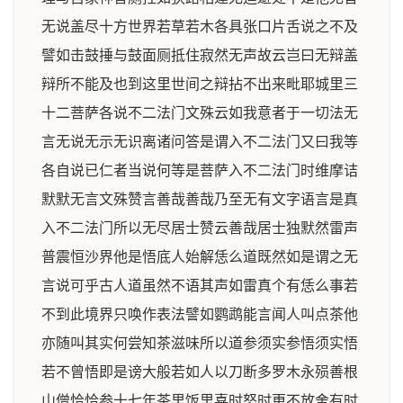
无说盖尽十方世界若草若木各具张口片舌说之不及
譬如击鼓捶与鼓面厕抵住寂然无声故云岂曰无辩盖
辩所不能及也到这里世间之辩拈不出来毗耶城里三
十二菩萨各说不二法门文殊云如我意者于一切法无
言无说无示无识离诸问答是谓入不二法门又曰我等
各自说已仁者当说何等是菩萨入不二法门时维摩诘
默默无言文殊赞言善哉善哉乃至无有文字语言是真
入不二法门所以无尽居士赞云善哉居士独默然雷声
普震恒沙界他是悟底人始解恁么道既然如是谓之无
言说可乎古人道虽然不语其声如雷真个有恁么事若
不到此境界只唤作表法譬如鹦鹉能言闻人叫点茶他
亦随叫其实何尝知茶滋味所以道参须实参悟须实悟
若不曾悟即是谤大般若如人以刀断多罗木永殒善根
山僧恰恰参十七年茶里饭里喜时怒时更不放舍有时