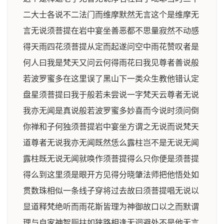
二大士各说不二法门而维摩默然无言这个是维摩无
言无说须菩提在岩中宴坐善恶都不思量寂然不动感
得天雨四花须菩提从定而起遂问空中雨花赞叹者是
何人曰我是梵天又问云何得雨花曰我见尊者善说般
若波罗蜜多在这里误了黑山下一类众生教他错认定
盘星须菩提曰我于般若未尝说一字梵天云尊者无说
我亦无闻是真说般若波罗蜜多妙喜而今说时须问倒
你禅和子何独须菩提岩中宴坐方谓之无说而说梵天
道尊者无说我亦无闻既然恁么露柱岂不是无说无闻
露柱既无说无闻就唤作须菩提得么只你便是须菩提
得么到这里须是眼开方见得分晓肇法师把他悟处如
贯数珠相似一条线子穿将过去故曰须菩提唱无说以
显道释梵绝听而雨花斯皆理为神御故口以之而默谓
理与自家神智厕拄如狭路相逢无迴避处不是他无言