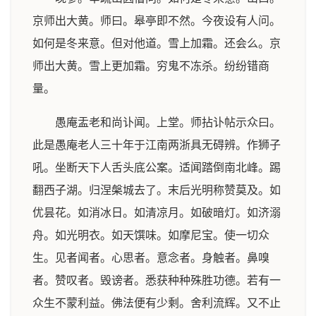
京师出大黄。师曰。皋亭即不然。今夜设有人问。
如何是冬来意。但对他道。雪上加霜。还会么。京
师出大黄。雪上更加霜。穷鬼不冻杀。纷纷错商
量。
愚庵盂老和尚讣闻。上堂。师拈讣帖示众曰。
此是愚庵老人三十年于江南两浙具无碍辨。作狮子
吼。坐断天下人舌头底公案。适闻踏倒南北峰。踢
翻西子湖。归涅槃城去了。末后光明称赞莫及。如
优昙花。如消冰日。如清凉月。如破暗灯。如济溺
舟。如光明衣。如天馔味。如摩尼宝。使一切众
生。见者闻者。心思者。意念者。身触者。鼻嗅
者。赞叹者。毁谤者。悉获种种殊胜功德。若有一
众生不蒙利益。佛法便有少剩。舍利流辉。又不止