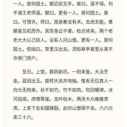
一人。居何国土。檗近前叉手。泉曰。道不得。何
不请王老师道。檗曰。更有一人。居何国土。泉
曰。可惜许。师曰。南泉豢龙有术。击虎无能。黄
檗虽见机而作。其奈身云不普。检点将来。两个老
老大大以己妨人。设有人问山僧。更有一人。居何
国土。但咄曰。草里汉出去。须知皋亭者里从来不
许倚门傍户。
至日。上堂。群阴剥尽。一阳来复。大冶烹
金。蓝田出玉。拨转天关并地轴。惟有无位真人一
向元无拘束。丝不如竹。竹不如肉。吹回暖律。冰
河焰续。虎啸寒崖。龙吟枯木。两序大众雍雍肃
肃。上来下去如辐辏毂。此时山僧俱不会。六六元
来三十六。