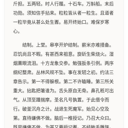
斤担。五两轻。时人行履。十石车。万斛船。末后
功勋。须知信手拈来。粒粒皆从者一粒生。且道者
一粒毕竟从甚么处生聻。易开终始口。难保岁寒
心。
结制。上堂。皋亭开炉结制。薪米亦难措备。
忍饥尚且不暇。有甚西来祖意。旋斫生柴烧火。湿
烟薰眼流泪。十方龙象交参。勉强扳条引例。两序
纲纪整肃。丛林风规不坠。事在发轫之初。约法三
章告示。第一不得躲根。第二不许瞌睡。第三所关
重大。拈匙把箸谁为。舌头原自无骨。鼻孔秪可出
气。从顶至踵揣摩。圣名凡号孰置。于此借令而
行。破釜沉舟之计。战退生死魔军。始见心空及
第。直待嫌佛不做。脑后一椎授记。乃召大众曰。
既是嫌佛不做。为甚又要授记聻。不经敏手雕琢。