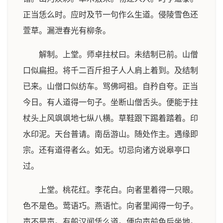
正当恁么时。应时及节一句作么生道。侵陵雪色还
萱草。漏泄春光有柳条。
解制。上堂。师卓拄杖曰。未结制已前。山僧
口似扁担。将千二百斤担子人人肩上着到。及结制
已来。山僧口似纺车。骂佛呵祖。自矜自夸。正当
今日。有人道得一句子。坐断山僧舌头。便能于拄
杖头上风飒飒地七纵八横。草鞋跟下踢着踏着。印
水印泥。天台普请。南岳游山。随处作主。遇缘即
宗。还有道得者么。如无。切忌向诸方说皋亭口
过。
上堂。桃花红。李花白。向者里着得一只眼。
色不是色。莺语巧。燕语忙。向者里闻得一句子。
声不是声。有般汉闻恁么道。便向声前色后坐地。