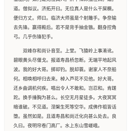
道。僧拟议。济拓开曰。无位真人是什么干屎橛。
便归方丈。师曰。临济大师虽是个射雕手。争奈输
去先锋。赢得殿后。若不是背手抽金镞。翻身控角
弓。几乎伤锋犯手。
双峰存和尚讣音至。上堂。飞猿岭上事淆讹。
碧眼黄头尽偃戈。报道寿昌桥忽断。无端平地起风
波。我的好大哥。掷却钓。脱却蓑。谢家人不奈船
何。相唤相呼归去来。棹入芦花不见他。好大哥。
还乡曲调机何疾。唱出令人不敢和。岂忍和。肯蹉
跎。换手捶胸为甚么。长空无月星徒多。大夜冥冥
暗谁破。不见道。涅槃生死等空华。成佛作祖皆话
堕。虽然如是。且道寿昌和尚迁化向甚么处去。良
久曰。夜明帘卷门高厂。水上东山雪嵯峨。