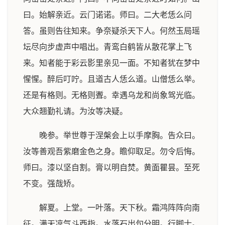
曰。始解亲近。云门诺诺。师曰。二大老恁么问
答。虽则告往知来。争奈疑杀天下人。何然玉局瑶
坛尽向步虚声中唱出。青鸾白鹤皆从散花掌上飞
来。知者能于彩云影里亲见一面。不知者犹在梦中
惺惺。醉后叮咛。且道古人恁么道。山僧恁么举。
还是有格则。无格则聻。幸遇乌龙和尚象驾光临。
大众翘勤礼请。为汝等决疑。
晚参。举世尊于涅槃会上以手摩胸。告众曰。
汝等善观吾紫磨金色之身。瞻仰取足。勿令后悔。
师曰。漆以坚自割。膏以明自焚。黄面瞿昙。至死
不变。强哉矫。
解夏。上堂。一叶落。天下秋。霜鸿阵阵向南
征。满天凉气斗西指。水落石出句分明。行脚士。