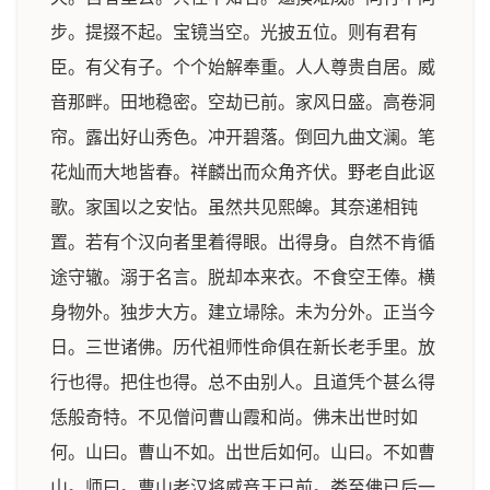
步。提掇不起。宝镜当空。光披五位。则有君有
臣。有父有子。个个始解奉重。人人尊贵自居。威
音那畔。田地稳密。空劫已前。家风日盛。高卷洞
帘。露出好山秀色。冲开碧落。倒回九曲文澜。笔
花灿而大地皆春。祥麟出而众角齐伏。野老自此讴
歌。家国以之安怗。虽然共见熙皞。其奈递相钝
置。若有个汉向者里着得眼。出得身。自然不肯循
途守辙。溺于名言。脱却本来衣。不食空王俸。横
身物外。独步大方。建立埽除。未为分外。正当今
日。三世诸佛。历代祖师性命俱在新长老手里。放
行也得。把住也得。总不由别人。且道凭个甚么得
恁般奇特。不见僧问曹山霞和尚。佛未出世时如
何。山曰。曹山不如。出世后如何。山曰。不如曹
山。师曰。曹山老汉将威音王已前。娄至佛已后一