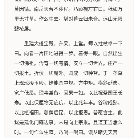
莫因循。南岳天台不涉程。乃顾视左右曰。秪如万
里无寸草。作么生去。堪对暮云归未合。远山无限
碧棱层。
重建大雄宝殿。升梁。上堂。师以拄杖卓一下
曰。向者一片田地进得一步。着得一眼。自然出生
一切佛祖。含育一切有情。安立一切世界。庄严一
切报土。折伏一切魔外。圆成一切种智。于一茎草
上现琼楼玉殿。始能圆中规。方中矩。横斜延袤。
宽广低昂。理事兼备。因果一如。以此祝圣国王长
寿。以此保厘物无疵疠。以此兆年丰。谷稼成熟。
以此植福田。慈荫后昆。以此报恩。普覆含生。此
犹是建化门庭边事。未是向上宗乘。且道正当恁么
时。一句作么生道。乃喝一喝曰。谩从睹史天宫