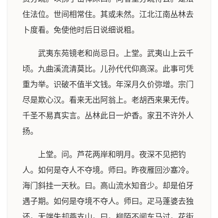
住法位。世间相常住。其或未然。江北江南丛林去
卜度看。免使他时后日说细说粗。
武夷东苑镜老和尚忌日。上堂。武夷山上云千
顷。九曲溪流清莫比。儿孙代代仰高深。此事可凭
重为举。识破不值半文钱。年深月久价弥增。宗门
尽是欺心汉。看来无出阿翁上。老胡西来果无传。
千圣不易真实言。丛林此日一炉香。家丑不许外人
扬。
上堂。问。芦花两岸和明月。夜深不见把钓
人。如何是夺人不夺境。师曰。昨夜雁回沙塞冷。
海门斜挂一天秋。曰。高山流水知音少。却是伯牙
遇子期。如何是夺境不夺人。师曰。疋马蓬婆去独
还。无端失却燕支山。曰。柳陌不闻车马过。花街