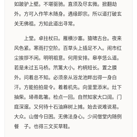
如跛驴上壁。不堪驱驰。直须及尽玄微。掀翻劫
外。方可入作竿木随身。遇缘即宗。所以道打破玄
关无佛祖。方知此道出寻常。
上堂。卓拄杖曰。雁横沙塞。猿啸古台。夜来
风色紧。寒雨打空阶。百草头上插足不入。闹市红
尘挨拶不闲。明明祖意。何用安排。皋亭恁么道。
若是未过五马桥。笊篱大小。杓柄短长。置之膜
外。问着总不知。必须亲从浴龙池畔出得一身白
汗。方能拍拍是令。着着机先。向釜里添米。灶下
抽柴。埽帚匙箸。检点一回。自然知家大口阔。门
庭深邃。又何待十石油麻树上摊。始去说难说易。
大众。山僧今日困。无佛法身心。少间僧堂内随例
餐 子。也得三文买草鞋。