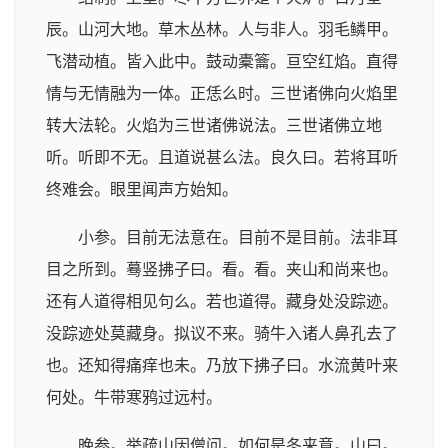
辰。山河大地。草木丛林。人与非人。羽毛鳞甲。
飞潜动植。皆入此中。鼓动橐籥。亘空红焰。直得
情与无情融为一体。正恁么时。三世诸佛向火焰里
转大法轮。火焰为三世诸佛说法。三世诸佛立地
听。听即不无。且道说甚么法。良久曰。若将耳听
终难会。眼里闻声方始知。
小参。目前无法意在。目前不是目前。法非耳
目之所到。蓦竖拂子曰。看。看。夹山和尚来也。
还有人道得相见句么。若也道得。藏身处没踪迹。
没踪迹处莫藏身。拟议不来。骑牛入诸人鼻孔去了
也。还知得痛痒也未。乃放下拂子曰。水流黄叶来
何处。牛带寒鸦过远村。
晚参。举疏山因僧问。如何是冬来意。山曰。