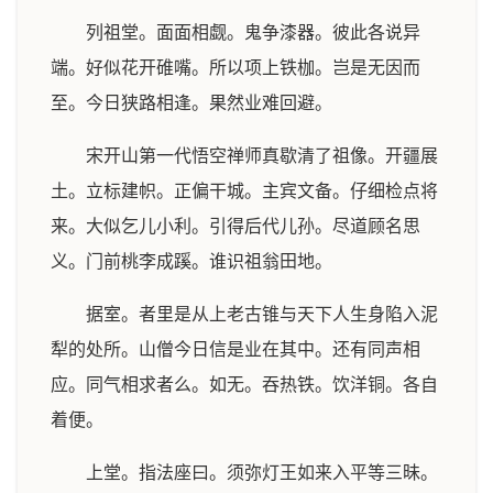
列祖堂。面面相觑。鬼争漆器。彼此各说异
端。好似花开碓嘴。所以项上铁枷。岂是无因而
至。今日狭路相逢。果然业难回避。
宋开山第一代悟空禅师真歇清了祖像。开疆展
土。立标建帜。正偏干城。主宾文备。仔细检点将
来。大似乞儿小利。引得后代儿孙。尽道顾名思
义。门前桃李成蹊。谁识祖翁田地。
据室。者里是从上老古锥与天下人生身陷入泥
犁的处所。山僧今日信是业在其中。还有同声相
应。同气相求者么。如无。吞热铁。饮洋铜。各自
着便。
上堂。指法座曰。须弥灯王如来入平等三昧。