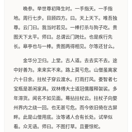
晚参。举世尊初降生时。一手指天。一手指
地。周行七步。目顾四方。曰。天上天下。唯吾独
尊。云门曰。我当时若见。一棒打杀与狗子吃。贵
图天下太平。师曰。总谓云门跨灶。也是疾行先
长。皋亭也与一棒。贵图两得相见。尔等还甘么。
金华分卫归。上堂。古人道。去去实不去。途
中好善为。来来实不来。路上莫亏危。山僧虽离家
六十日余。拄杖子穿云渡水。打雨打风。娄智者七
宝瓶是甚闲家具。双林傅大士道冠儒履释袈裟。多
年滞货。闻名不如见面。蓦拈拄杖云。拄杖子向婺
州界内之绕一回。也无甚亏危。而今依旧倚在古屏
畔。此是山僧用底。汝等诸人合有长处。试举似
看。众无语。师曰。不图打草。且要惊蛇。