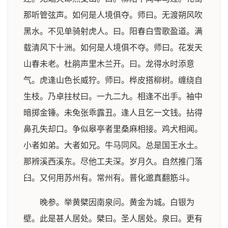
那听管弦声。如何是人境俱夺。师曰。无渡朔风吹
黑水。不见单骑射虎人。曰。阳春白雪歌盈道。满
载清风下十洲。如何是人境俱不夺。师曰。花发天
山春未老。杜鹃声里木兰开。曰。龙得水时添意
气。虎逢山色长威狞。师曰。桦皮搭柳树。缠绕自
生枝。乃卓拄杖曰。一九二九。相逢不出手。袖中
暗掷金锤。未免张乖露丑。逢人且乞一文钱。拈得
鼻孔失却口。争似皋亭者里桑麻相接。鸡犬相闻。
小者如弟。大者如兄。牛马同风。总是国王水土。
那辨溪西溪东。尽他工夫深。岁月久。自然推门落
臼。又何用苏州有。常州有。普化邈真翻筋斗。
晚参。举黄檗因南泉问。黄金为城。白银为
壁。此是甚人居处。檗曰。圣人居处。泉曰。更有