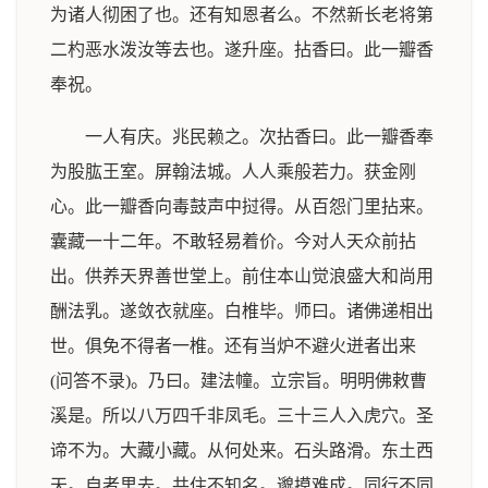
为诸人彻困了也。还有知恩者么。不然新长老将第
二杓恶水泼汝等去也。遂升座。拈香曰。此一瓣香
奉祝。
一人有庆。兆民赖之。次拈香曰。此一瓣香奉
为股肱王室。屏翰法城。人人乘般若力。获金刚
心。此一瓣香向毒鼓声中挝得。从百怨门里拈来。
囊藏一十二年。不敢轻易着价。今对人天众前拈
出。供养天界善世堂上。前住本山觉浪盛大和尚用
酬法乳。遂敛衣就座。白椎毕。师曰。诸佛递相出
世。俱免不得者一椎。还有当炉不避火迸者出来
(问答不录)。乃曰。建法幢。立宗旨。明明佛敕曹
溪是。所以八万四千非凤毛。三十三人入虎穴。圣
谛不为。大藏小藏。从何处来。石头路滑。东土西
天。自者里去。共住不知名。邈摸难成。同行不同