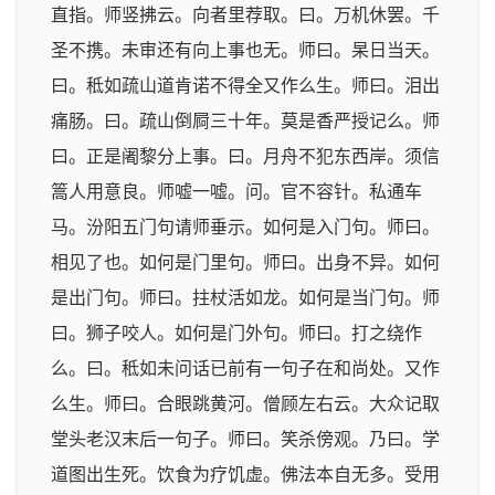
直指。师竖拂云。向者里荐取。曰。万机休罢。千
圣不携。未审还有向上事也无。师曰。杲日当天。
曰。秪如疏山道肯诺不得全又作么生。师曰。泪出
痛肠。曰。疏山倒屙三十年。莫是香严授记么。师
曰。正是阇黎分上事。曰。月舟不犯东西岸。须信
篙人用意良。师嘘一嘘。问。官不容针。私通车
马。汾阳五门句请师垂示。如何是入门句。师曰。
相见了也。如何是门里句。师曰。出身不异。如何
是出门句。师曰。拄杖活如龙。如何是当门句。师
曰。狮子咬人。如何是门外句。师曰。打之绕作
么。曰。秪如未问话已前有一句子在和尚处。又作
么生。师曰。合眼跳黄河。僧顾左右云。大众记取
堂头老汉末后一句子。师曰。笑杀傍观。乃曰。学
道图出生死。饮食为疗饥虚。佛法本自无多。受用