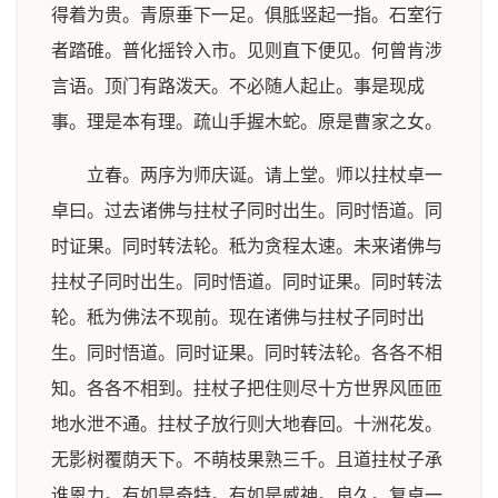
得着为贵。青原垂下一足。俱胝竖起一指。石室行
者踏碓。普化摇铃入市。见则直下便见。何曾肯涉
言语。顶门有路泼天。不必随人起止。事是现成
事。理是本有理。疏山手握木蛇。原是曹家之女。
立春。两序为师庆诞。请上堂。师以拄杖卓一
卓曰。过去诸佛与拄杖子同时出生。同时悟道。同
时证果。同时转法轮。秪为贪程太速。未来诸佛与
拄杖子同时出生。同时悟道。同时证果。同时转法
轮。秪为佛法不现前。现在诸佛与拄杖子同时出
生。同时悟道。同时证果。同时转法轮。各各不相
知。各各不相到。拄杖子把住则尽十方世界风匝匝
地水泄不通。拄杖子放行则大地春回。十洲花发。
无影树覆荫天下。不萌枝果熟三千。且道拄杖子承
谁恩力。有如是奇特。有如是威神。良久。复卓一