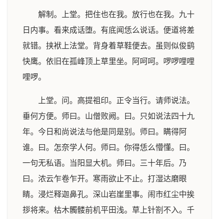
解制。上堂。把住也在我。放行也在我。九十
日内事。看来成话堕。有底闻恁么说话。便道将差
就错。挟袱上法堂。背身着草鞋便去。虽则似俊鹞
快鹰。依旧在孤峰顶上草里坐。阿呵呵。啰啰哩哩
哩啰。
上堂。问。高提祖印。正令当行。请师说法。
垂何方便。师曰。山僧败阙。曰。只如说法四十九
年。今日和尚说法与他是同是别。师曰。瞒得阿
谁。曰。怎奈学人何。师曰。你得恁么懵懂。曰。
一句无私语。当阳显大机。师曰。三十年后。乃
曰。浓云乍卷乍开。寒雨欲止不止。打湿达磨眼
睛。浸烂释迦鼻孔。深山岩崖里事。闹市红尘中挨
拶将来。枯木髑髅前机平田浅。草上针劄不入。千