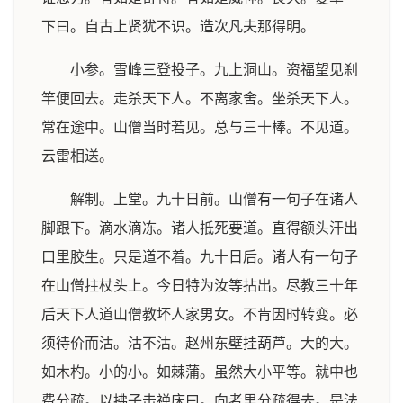
下曰。自古上贤犹不识。造次凡夫那得明。
小参。雪峰三登投子。九上洞山。资福望见刹
竿便回去。走杀天下人。不离家舍。坐杀天下人。
常在途中。山僧当时若见。总与三十棒。不见道。
云雷相送。
解制。上堂。九十日前。山僧有一句子在诸人
脚跟下。滴水滴冻。诸人抵死要道。直得额头汗出
口里胶生。只是道不着。九十日后。诸人有一句子
在山僧拄杖头上。今日特为汝等拈出。尽教三十年
后天下人道山僧教坏人家男女。不肯因时转变。必
须待价而沽。沽不沽。赵州东壁挂葫芦。大的大。
如木杓。小的小。如棘蒲。虽然大小平等。就中也
费分疏。以拂子击禅床曰。向者里分疏得去。是法