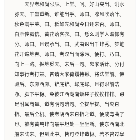
天界老和尚忌辰。上堂。问。好山突出。洞水
弥天。干蛊重新。谁能出手。师曰。凉风吹落叶。
秋色满平芜。曰。秪如先和尚今日还来否。师曰。
白雁传霜信。黄花落客衣。曰。恁么则学人瞻仰有
分。师曰。且谩承当。曰。武夷迥出千峰秀。梦笔
花开遍地春。师曰。者汉当面涂污。便打。乃曰。
向上一路。掘地觅天。末后一句。鬼家活计。分付
知事行者打鼓。普请大家荷钁持锹。将法堂前。佛
殿后。东廊西廊。铲底铲。埽底埽。且得眼前洁
净。脚下平稳。免彼江西湖南饭袋子挨挨排排。蹑
足附耳商量。道有明句暗句。全提半提。当央直
指。最后全机。使老胡西来直指之道。便成弯曲了
也。赖有黄鹤峰向最平坦处一坐坐断。使东西南北
船来陆来。但到此中。皆可登峰造极。若不曾过皋