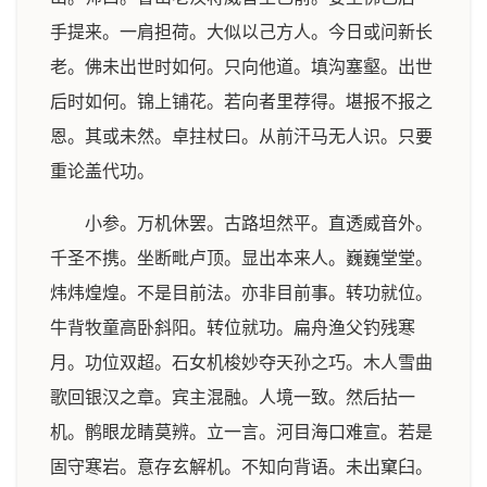
手提来。一肩担荷。大似以己方人。今日或问新长
老。佛未出世时如何。只向他道。填沟塞壑。出世
后时如何。锦上铺花。若向者里荐得。堪报不报之
恩。其或未然。卓拄杖曰。从前汗马无人识。只要
重论盖代功。
小参。万机休罢。古路坦然平。直透威音外。
千圣不携。坐断毗卢顶。显出本来人。巍巍堂堂。
炜炜煌煌。不是目前法。亦非目前事。转功就位。
牛背牧童高卧斜阳。转位就功。扁舟渔父钓残寒
月。功位双超。石女机梭妙夺天孙之巧。木人雪曲
歌回银汉之章。宾主混融。人境一致。然后拈一
机。鹘眼龙睛莫辨。立一言。河目海口难宣。若是
固守寒岩。意存玄解机。不知向背语。未出窠臼。