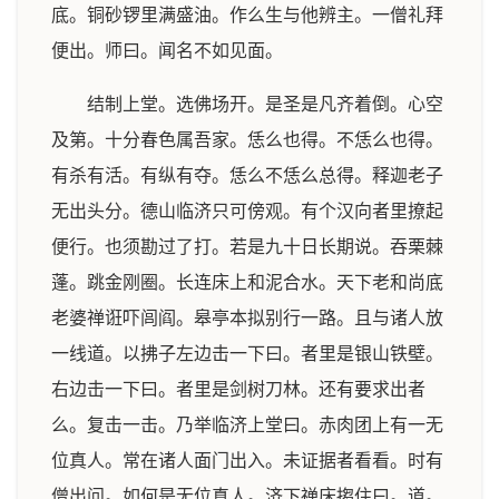
底。铜砂锣里满盛油。作么生与他辨主。一僧礼拜
便出。师曰。闻名不如见面。
结制上堂。选佛场开。是圣是凡齐着倒。心空
及第。十分春色属吾家。恁么也得。不恁么也得。
有杀有活。有纵有夺。恁么不恁么总得。释迦老子
无出头分。德山临济只可傍观。有个汉向者里撩起
便行。也须勘过了打。若是九十日长期说。吞栗棘
蓬。跳金刚圈。长连床上和泥合水。天下老和尚底
老婆禅诳吓闾阎。皋亭本拟别行一路。且与诸人放
一线道。以拂子左边击一下曰。者里是银山铁壁。
右边击一下曰。者里是剑树刀林。还有要求出者
么。复击一击。乃举临济上堂曰。赤肉团上有一无
位真人。常在诸人面门出入。未证据者看看。时有
僧出问。如何是无位真人。济下禅床搊住曰。道。