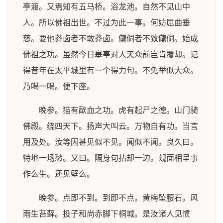
亭渡。又焉知有五马桥。浴龙池。自然不见山中
人。所以佛祖出世。不过为此一事。何妨屈曲垂
慈。要他莽卤者不敢莽卤。儱侗者不致儱侗。始成
佛祖之功。虽然今日皋亭对人天众前岂肯覆却。记
得昔年在太平城里有一个得力句。不免举似大众。
乃喝一喝。便下座。
晚参。猫有歃血之功。虎有起尸之德。山门骑
佛殿。绕四天下。扬声大叫云。万物自有功。当言
用及处。汝等因甚见似不见。闻似不闻。良久曰。
特地一场愁。又曰。隔身句拈却一边。觌面相呈事
作么生。还见壁么。
晚参。点即不到。到即不点。黄梅坠腰石。风
雨生苔藓。投子和尚赤脚下桐城。是汝诸人见惯