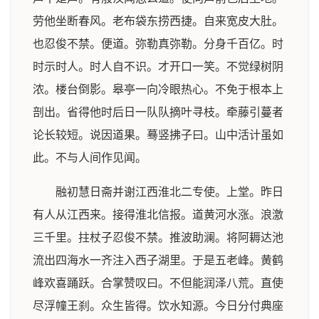
劳他坐断春风。老布袋东捞西捷。自来宽皮大肚。
也忍俊不禁。便道。弥勒真弥勒。分身千百亿。时
时示时人。时人自不识。才开口一笑。不觉绿树阴
浓。楼台倒影。皋亭一向冷眼热心。不免于根本上
剖出。省得他时后日一队队摘叶寻枝。牵藤引蔓者
论长较短。说因道果。蓦竖拂子曰。山中活计虽如
此。不与人间作见闻。
融初慧日斋并谢江西淮北二专使。上堂。昨日
有人从江西来。接得淮北信报。道黄河水涨。浪激
三千里。拄杖子忍俊不禁。推波助澜。将阿耨达池
流出四海水一齐注入西子湖里。于是五老峰。黄鹤
峰欢喜踊跃。合掌赞叹曰。不但能润泽八荒。直使
尽浮幢王刹。众生皆得。饮水知源。今日分付典座