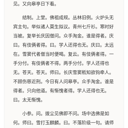
见。又向皋亭日下看。
结制。上堂。佛祖成规。丛林旧例。火炉头无
宾主句。举似诸人莫生拟议。青州七斤衫。寒时好
当被。复举长庆因僧问。众手淘金。谁是得者。庆
曰。有伎俩者得。曰。学人还得也无。庆曰。太远
在。雪窦代者僧当时便喝。复云。有伎俩者得。一
手分付。有伎俩者不得。两手分付。学人还得也
无。苍天。苍天。师曰。长庆雪窦秪知欲钩牵人。
不顾伤慈近刑。今日有人问皋亭。众手淘金。谁是
得者。只向他道。有惭愧者得。学人还得也无。
曰。太无惭愧。
小参。问。拨尘见佛即不问。场中选佛是如
何。师曰。雪打玉麒麟。曰。不落阶级一句。请师