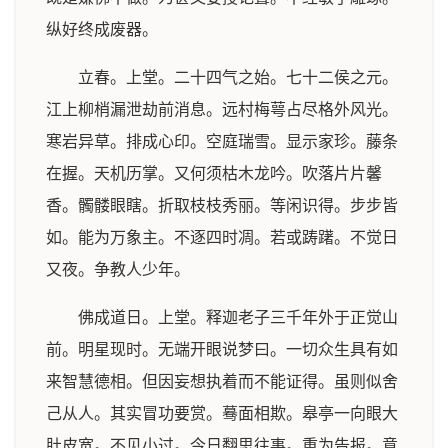
纵好终成废器。
立春。上堂。二十四气之始。七十二侯之元。
江上柳梢漏泄劫前消息。远村梅萼占尽格外风光。
寒岩异草。排成心印。空庭瑞雪。显示家珍。藤条
在握。天机历掌。又何须枯木龙吟。吹落片片馨
香。髑髅眼瞎。折取枝枝秀丽。等闲识得。步步皆
如。能为万象主。不逐四时凋。若或踌躇。不觉日
又夜。争教人少年。
佛成道日。上堂。释迦老子三千年外于正觉山
前。明星现时。无端开眼说梦曰。一切众生具有如
来智慧德相。但因妄想执着而不能证得。虽则似舍
己从人。其实冒功要赏。蓦面相欺。皋亭一向眼大
肚皮宽。不见小过。今日翻思往事。重为告报。意