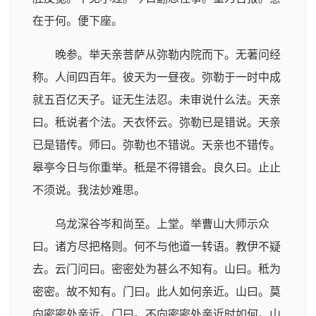
在于何。便下座。
晚参。举天亲菩萨从弥勒内院而下。无著问经
称。人间四百年。彼天为一昼夜。弥勒于一时中成
就五百亿天子。证无生法忍。未审说什么法。天亲
曰。秪说者个法。天衣怀云。弥勒已是错说。天亲
已是错传。师曰。弥勒也不错说。天亲也不错传。
皋亭今日与你重举。秪是不得错会。良久曰。止止
不须说。我法妙难思。
乌龙深谷岑和尚至。上堂。举曹山大师示众
曰。诸方尽把格则。何不与他道一转语。教伊不疑
去。云门问曰。密密处为甚么不知有。山曰。秪为
密密。故不知有。门曰。此人如何亲近。山曰。莫
向密密处亲近。门曰。不向密密处亲近时如何。山