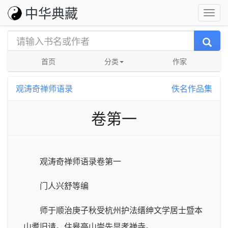
中华典藏
首页
分类
作家
观涛奇禅师语录
佚名作品集
卷第一
观涛奇禅师语录卷第一
门人兴舒等编
师于顺治庚子秋受杭州护法缙绅文学居士暨本
山耆旧请。住皋亭山崇先显孝禅寺。