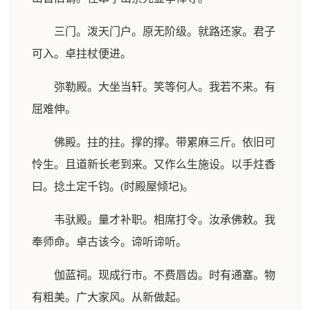
三门。泼天门户。原无阶级。就路还家。君子
可入。卓拄杖便进。
弥勒殿。大坐当轩。笑等何人。我若不来。有
屈难伸。
佛殿。拄的拄。撑的撑。带累麻三斤。依旧可
怜生。且道新长老到来。又作么生施设。以手炷香
曰。捻土定千钧。(时殿屋倾圮)。
韦驮殿。量才补职。相席打令。汝承佛敕。我
奉师命。卓古该今。谛听谛听。
伽蓝祠。现成行市。不费唇齿。时有通塞。物
有粗美。广大家风。从新做起。