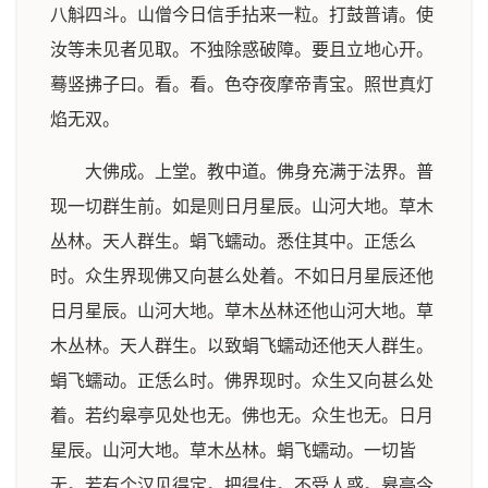
八斛四斗。山僧今日信手拈来一粒。打鼓普请。使
汝等未见者见取。不独除惑破障。要且立地心开。
蓦竖拂子曰。看。看。色夺夜摩帝青宝。照世真灯
焰无双。
大佛成。上堂。教中道。佛身充满于法界。普
现一切群生前。如是则日月星辰。山河大地。草木
丛林。天人群生。蜎飞蠕动。悉住其中。正恁么
时。众生界现佛又向甚么处着。不如日月星辰还他
日月星辰。山河大地。草木丛林还他山河大地。草
木丛林。天人群生。以致蜎飞蠕动还他天人群生。
蜎飞蠕动。正恁么时。佛界现时。众生又向甚么处
着。若约皋亭见处也无。佛也无。众生也无。日月
星辰。山河大地。草木丛林。蜎飞蠕动。一切皆
无。若有个汉见得定。把得住。不受人惑。皋亭今