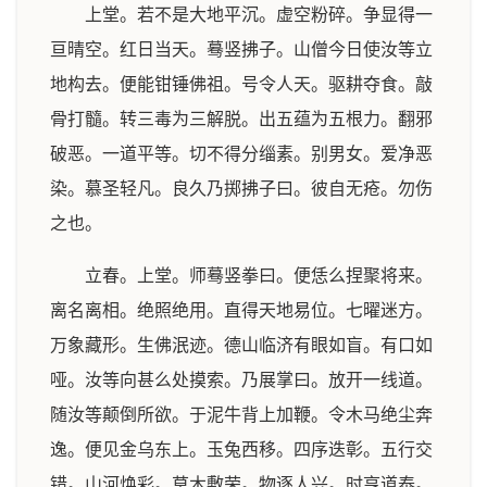
上堂。若不是大地平沉。虚空粉碎。争显得一
亘晴空。红日当天。蓦竖拂子。山僧今日使汝等立
地构去。便能钳锤佛祖。号令人天。驱耕夺食。敲
骨打髓。转三毒为三解脱。出五蕴为五根力。翻邪
破恶。一道平等。切不得分缁素。别男女。爱净恶
染。慕圣轻凡。良久乃掷拂子曰。彼自无疮。勿伤
之也。
立春。上堂。师蓦竖拳曰。便恁么捏聚将来。
离名离相。绝照绝用。直得天地易位。七曜迷方。
万象藏形。生佛泯迹。德山临济有眼如盲。有口如
哑。汝等向甚么处摸索。乃展掌曰。放开一线道。
随汝等颠倒所欲。于泥牛背上加鞭。令木马绝尘奔
逸。便见金乌东上。玉兔西移。四序迭彰。五行交
错。山河焕彩。草木敷荣。物逐人兴。时亨道泰。