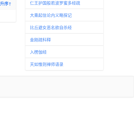
仁王护国般若波罗蜜多经疏
升序↑
大乘起信论内义略探记
比丘避女恶名欲自杀经
金刚疏科释
入楞伽经
天如惟则禅师语录