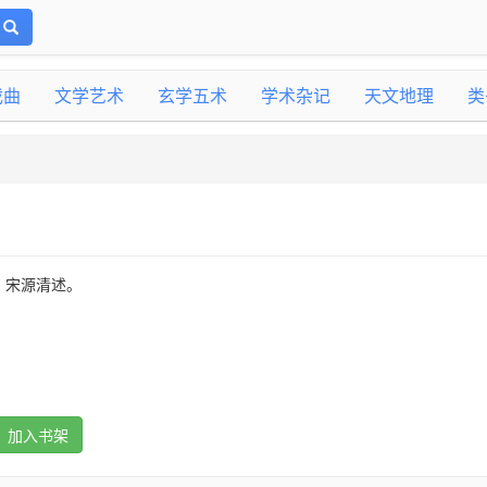
戏曲
文学艺术
玄学五术
学术杂记
天文地理
类
，宋源清述。
加入书架