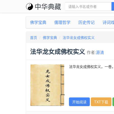
中华典藏
佛学宝典
儒理哲学
历史传记
诗词
首页
佛学宝典
法华龙女成佛权实义
法华龙女成佛权实义
作者:
源清
法华龙女成佛权实义，一卷
开始阅读
TXT下载