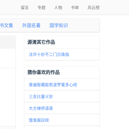
留言
专题
人物
书单
风云榜
书文集
外国名著
国学知识
源清其它作品
法华十妙不二门示珠指
猜你喜欢的作品
普遍智藏般若波罗蜜多心经
三支比量义钞
大方禅师语录
饿鬼报应经