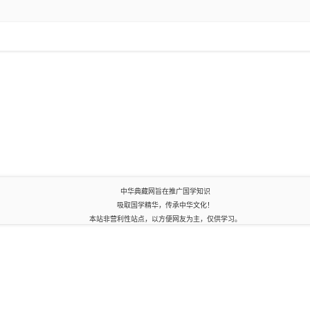
中华典藏网旨在推广国学知识
吸取国学精华，传承中华文化！
本站非营利性站点，以方便网友为主，仅供学习。