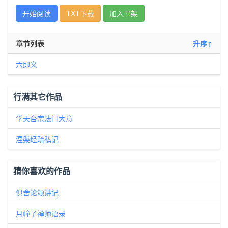
开始阅读
TXT下载
加入书架
章节列表
升序↑
六即义
行满其它作品
学天台宗法门大意
涅槃经疏私记
猜你喜欢的作品
俱舍论颂讲记
月幢了禅师语录