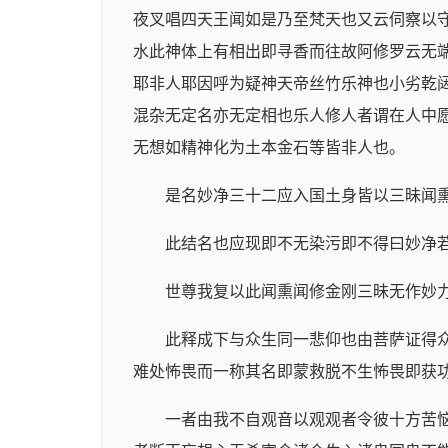
夜叉唱四天王闻如是乃至梵天也又云伺察以
水此神体上有相出即寻香而往故阿修罗云无
耶非人耶因呼为疑神天帝丝竹乐神也小劣乾
混杂无定名亦无定相也乐人修人者谓在人中
无想如精神化为土本金石等皆非人也。
是名妙净三十二应入国土身皆以三昧闻
此结名也应现即不无染污即不得曰妙净
世尊我复以此闻熏闻修金刚三昧无作妙
此释成下与众生同一悲仰也由菩萨证得
难处怖畏而一称其名即蒙救脱不生怖畏即获
一者由我不自观音以观观者令彼十方苦