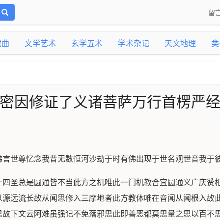
留
戏曲
文学艺术
玄学五术
学术杂记
天文地理
类
密因修证了义诸菩萨万行首楞严
佛言世尊忆念我昔无数恒河沙劫于时有佛出现于世名观世音我于
十四圣总是圆通皆不当此方之机唯此一门机教合宜圆通义广庆赞
以源远流长故从闻思修入三摩地者此方教体唯在音闻从闻根入故
思故下文云阿难虽强记不免落邪思此即善恶都莫思量之思以百不