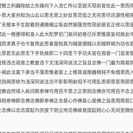
拔根之利器除结之先锋向下入流亡所以至寂灭现前皆仗此一思而
一思大家共知沩山云以思无思之妙反思灵焰之无穷思尽还源性相
了无根本不生取着则诸微细尘垢自然销落觉性现前是名正修以思
拔此一根便得和身入此大陀罗尼门矣问初卷已斥思惟是妄何故此
贼而求真子也今复用此思者是知其为贼是借贼以杀贼转祸为功也
此思若无此思无下手处故即二十四圣下手功夫皆在观音一门显发
说既违古观音之教复违下文浅深同说法之旨且念佛一门最为简易
一闻此法直下承当不落思惟者是上上根其或根器稍钝不免借思而
是则闻思修为浅深同说法岂不彰彰明矣但不可用乱思邪思若用邪
观察自然得入矣问既参禅可用百不思之正思则念佛亦可用百不念
佛则参禅即念佛念佛即参禅正合是心作佛是心是佛之旨恶用简若
主念佛以念念提起为宗放下则立地见佛故易提起则心心无间至隔