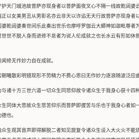
守护天门城池故菩萨亦现身者以菩萨面夜叉心不隔一线故乾闼婆
端正以女美男丑从男彰名亦云非天以诈谄无天行故菩萨亦现身者
闼婆乾闼婆奏世间乐此奏出世乐也摩呼罗伽云大蟒神如迦毗尊者
愿世世不脱人身而进修不怠者为说人伦成就之也长水云有形如休
熏闻修无作妙力自在成就。
若朝曦散彩明镜现形不劳精力不费心思曰无作妙力逐浪随波泛应
力与诸十方三世六道一切众生同悲仰故令诸众生于我身心获十四
众生同体大悲故众生悲苦仰乐而菩萨即拔苦与乐也于我身心者如
功德也。
恼众生观其音声即得解脱二者知见旋复令诸众生设入大火火不能