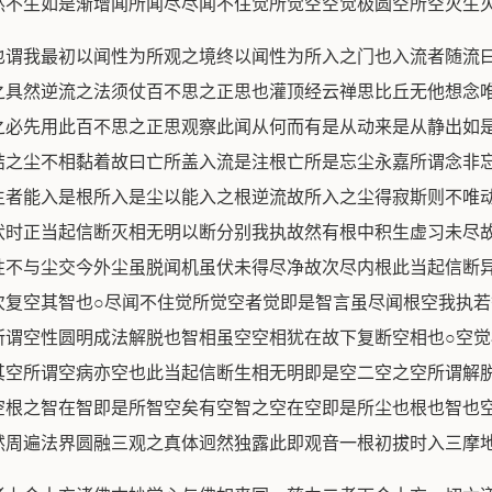
然不生如是渐增闻所闻尽尽闻不住觉所觉空空觉极圆空所空灭生
也谓我最初以闻性为所观之境终以闻性为所入之门也入流者随流
之具然逆流之法须仗百不思之正思也灌顶经云禅思比丘无他想念
之必先用此百不思之正思观察此闻从何而有是从动来是从静出如
结之尘不相黏着故曰亡所盖入流是注根亡所是忘尘永嘉所谓念非
生者能入是根所入是尘以能入之根逆流故所入之尘得寂斯则不唯
伏时正当起信断灭相无明以断分别我执故然有根中积生虚习未尽
性不与尘交今外尘虽脱闻机虽伏未得尽净故次尽内根此当起信断
次复空其智也○尽闻不住觉所觉空者觉即是智言虽尽闻根空我执
所谓空性圆明成法解脱也智相虽空空相犹在故下复断空相也○空
其空所谓空病亦空也此当起信断生相无明即是空二空之空所谓解
空根之智在智即是所智空矣有空智之空在空即是所尘也根也智也
然周遍法界圆融三观之真体迥然独露此即观音一根初拔时入三摩