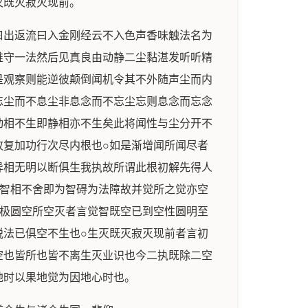
灭既灭寂灭现前。
曰出返流曰入金刚经云不入色声香味触法名为
唯守一法然后见真良由动静二尘黏湛发听听精
是观察则能逆彼颠倒闻机令其不外随声尘而内
忘尘而不息尘非息念而不忘尘忘则息念而忘念
动相不生即静相亦不生矣此将闻性与尘分开不
故复加功行次尽内根也○如是渐增闻所闻尽者
异相无明以断俱生我执故所谓此根初解先得人
若智相不舍即为智碍为法障故并觉所之觉亦空
觉极圆空所空灭者言觉智既空已到空性圆明至
脱法已俱空不生也○生灭既灭寂灭现前者言初
空也皆所也皆不离生灭业识也今二执既除二空
地时以果地觉为因地心时也。