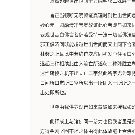
忽然超越世出世间十方圆明获二殊胜一
言正当顿断无明顿证真理时则世出世间
妙心元一圆融清净宝觉故证此心者即与如来
云观世音白佛言菩萨若受持一法一切诸佛法
邪正俱济问既能超越世出世间而又上同下合
林薮之上耳此中若约位次应同初发心住虽曰
遂起三种相续此由入流亡所遂获二种殊胜立
迷悟转换之机不出立亡二字然此所字尤为难
曰闻所曰觉所曰空所以出一所即入一所所之
出处即所也。
世尊由我供养观音如来蒙彼如来授我如
此释成上与诸佛同一慈力也授我者虽是
方得金刚坚固不坏之体由得此体故能上合佛