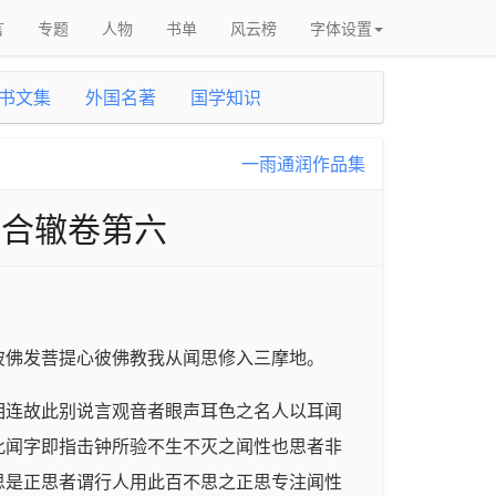
言
专题
人物
书单
风云榜
字体设置
书文集
外国名著
国学知识
一雨通润作品集
经合辙卷第六
彼佛发菩提心彼佛教我从闻思修入三摩地。
相连故此别说言观音者眼声耳色之名人以耳闻
此闻字即指击钟所验不生不灭之闻性也思者非
思是正思者谓行人用此百不思之正思专注闻性