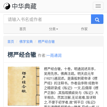
中华典藏
首页
分类
作家
首页
佛学宝典
楞严经合辙
楞严经合辙
作者:
一雨通润
楞严经合辙，十卷，明通润述并序，
吴用先序。佛典注疏。明天启元年
(1621)通润述。是唐般刺密帝译《楞
严经》的注释书。作者自序称:经数年
之精研录成《私记》一文,后偶得《楞
严正脉》,其指瑕摘疵处与《私记》大
半相合。然其注解,无论易难,皆详释
之,不便于初学者,故“将平日《私记》
而与诸佛性相若合一辙者,裒成一帙,以