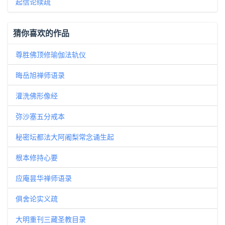
起信论续疏
猜你喜欢的作品
尊胜佛顶修瑜伽法轨仪
晦岳旭禅师语录
灌洗佛形像经
弥沙塞五分戒本
秘密坛都法大阿阇梨常念诵生起
根本修持心要
应庵昙华禅师语录
俱舍论实义疏
大明重刊三藏圣教目录