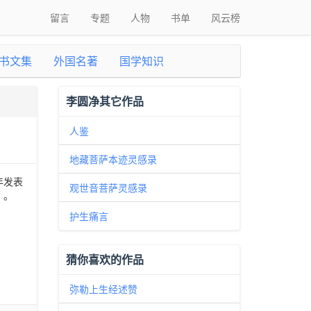
留言
专题
人物
书单
风云榜
书文集
外国名著
国学知识
李圆净其它作品
人鉴
地藏菩萨本迹灵感录
年发表
观世音菩萨灵感录
》。
护生痛言
猜你喜欢的作品
弥勒上生经述赞