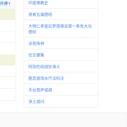
印度佛教史
升序↑
贤者五福德经
大明仁孝皇后梦感佛说第一希有大功
德经
法苑珠林
往生要集
阿弥陀经疏钞演义
慈悲道场水忏法科注
天台菩萨戒疏
净土或问