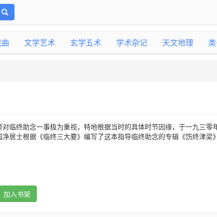
戏曲
文学艺术
玄学五术
学术杂记
天文地理
类
师对临终助念一事极为重视，特地根据当时的具体时节因缘，于一九三零
园净居士根据《临终三大要》编写了这本指导临终助念的专辑《饬终津梁
加入书架