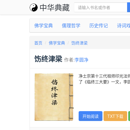
中华典藏
佛学宝典
儒理哲学
历史传记
诗词
首页
佛学宝典
饬终津梁
饬终津梁
作者:
李圆净
净土宗第十三代祖师印光法
了《临终三大要》一文，李
开始阅读
TXT下载