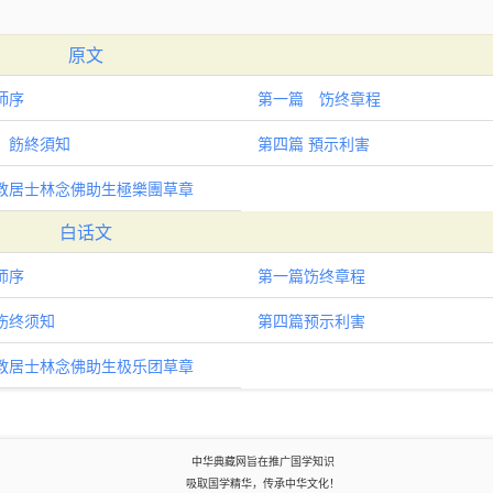
原文
師序
第一篇 饬终章程
 飭終須知
第四篇 預示利害
教居士林念佛助生極樂團草章
白话文
师序
第一篇饬终章程
饬终须知
第四篇预示利害
教居士林念佛助生极乐团草章
中华典藏网旨在推广国学知识
吸取国学精华，传承中华文化！