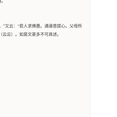
爾。
。”又云：“若人求佛惠。通達菩提心。父母所
詣（云云）。如是文甚多不可具述。