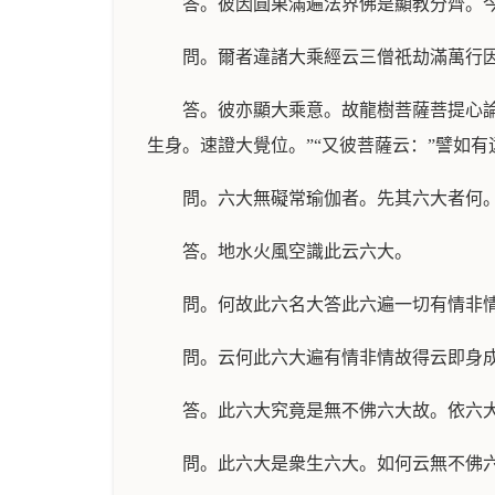
答。彼因圓果滿遍法界佛是顯教分齊。
問。爾者違諸大乘經云三僧祇劫滿萬行
答。彼亦顯大乘意。故龍樹菩薩菩提心論
生身。速證大覺位。”“又彼菩薩云：”譬如
問。六大無礙常瑜伽者。先其六大者何
答。地水火風空識此云六大。
問。何故此六名大答此六遍一切有情非
問。云何此六大遍有情非情故得云即身
答。此六大究竟是無不佛六大故。依六
問。此六大是衆生六大。如何云無不佛