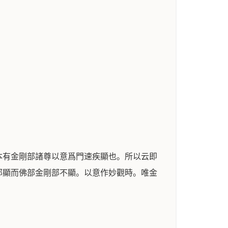
本有金剛部諸尊以意爲門速疾顯也。所以云即
部顯而佛部金剛部不顯。以意作妙觀時。唯金