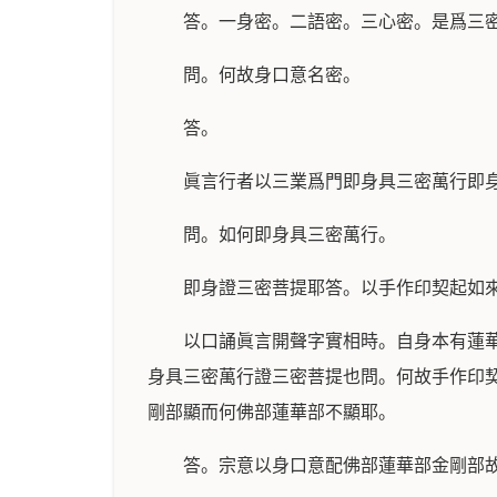
答。一身密。二語密。三心密。是爲三
問。何故身口意名密。
答。
眞言行者以三業爲門即身具三密萬行即
問。如何即身具三密萬行。
即身證三密菩提耶答。以手作印契起如
以口誦眞言開聲字實相時。自身本有蓮
身具三密萬行證三密菩提也問。何故手作印
剛部顯而何佛部蓮華部不顯耶。
答。宗意以身口意配佛部蓮華部金剛部