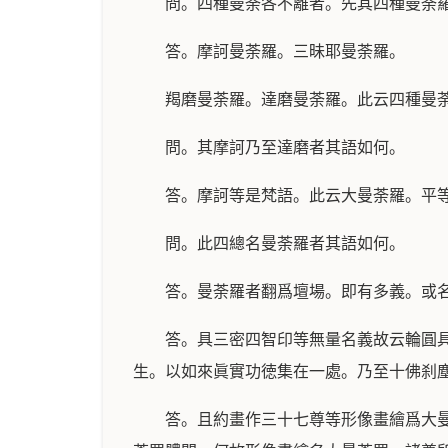
問。四種曼荼各不離者。先其四種曼荼
答。摩訶曼荼羅。三昧耶曼荼羅。
羯磨曼荼羅。達磨曼荼羅。此云四種曼
問。其摩訶乃至達磨者其語如何。
答。摩訶等是梵語。此云大曼荼羅。平
問。此四總名曼荼羅者其語如何。
答。曼荼羅者翻爲壇場。即有多義。或
答。具三密四智印等無量名義故云輪圓
生。以如來眞實功徳集在一處。乃至十佛刹
答。且約畫作三十七尊等形像畫繪爲大