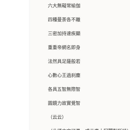
六大無礙常瑜伽
四種曼荼各不離
三密加持速疾顯
重重帝網名即身
法然具足薩般若
心數心王過刹塵
各具五智無際智
圓鏡力故實覺智
（云云）