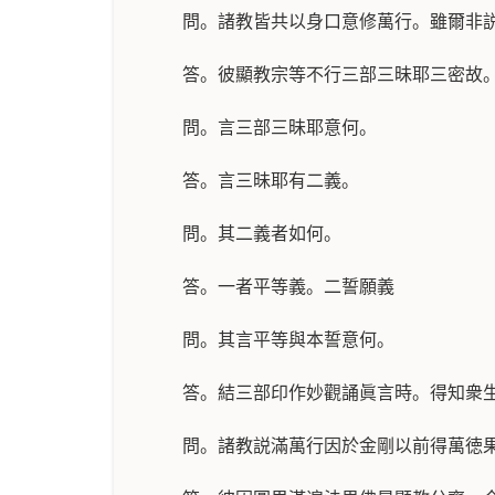
問。諸教皆共以身口意修萬行。雖爾非
答。彼顯教宗等不行三部三昧耶三密故
問。言三部三昧耶意何。
答。言三昧耶有二義。
問。其二義者如何。
答。一者平等義。二誓願義
問。其言平等與本誓意何。
答。結三部印作妙觀誦眞言時。得知衆
問。諸教説滿萬行因於金剛以前得萬徳