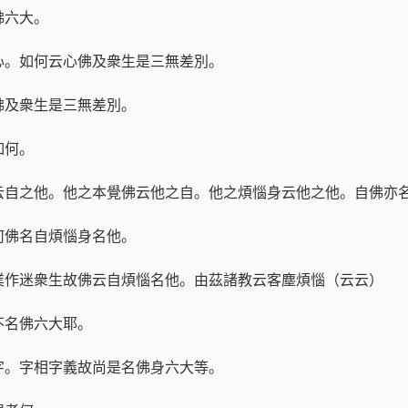
佛六大。
心。如何云心佛及衆生是三無差別。
佛及衆生是三無差別。
如何。
云自之他。他之本覺佛云他之自。他之煩惱身云他之他。自佛亦
何佛名自煩惱身名他。
業作迷衆生故佛云自煩惱名他。由茲諸教云客塵煩惱（云云）
不名佛六大耶。
字。字相字義故尚是名佛身六大等。