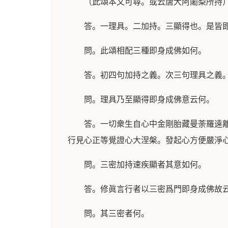
（此頌本文可尋。或云唐大阿闍梨所持
答。一理具。二加持。三顯得也。是皆
問。此頌相配三種即身成佛如何。
答。初四句加持之義。次三句理具之義
問。理具乃至顯得即身成佛意云何。
答。一切衆生自心中金剛胎藏曼荼羅遠
行見心正等覺證心大涅槃。發起心方便嚴淨
問。三密加持速疾顯者其意如何。
答。修眞言行者以三密爲門即身成佛故
問。其三密者何。