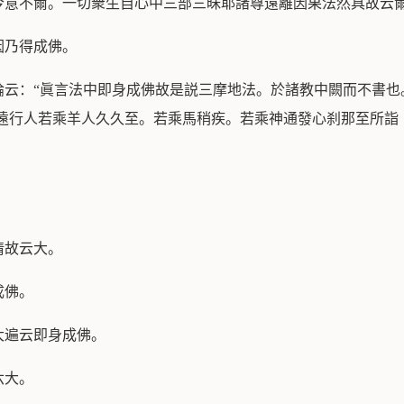
今意不爾。一切衆生自心中三部三昧耶諸尊遠離因果法然具故云
因乃得成佛。
云：“眞言法中即身成佛故是説三摩地法。於諸教中闕而不書也
有遠行人若乘羊人久久至。若乘馬稍疾。若乘神通發心刹那至所
。
情故云大。
成佛。
大遍云即身成佛。
六大。