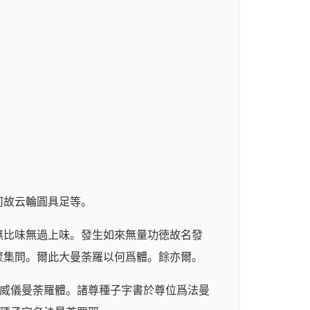
何故云輪圓具足等。
無比味無過上味。發生如來無量功徳故名發
聚集問。爾此大曼荼羅以何爲體。餘亦爾。
業威儀曼荼羅體。諸尊種子字書於尊位爲法曼