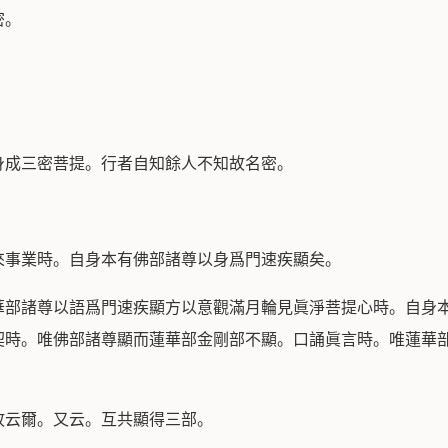
密。
身成三密菩提。行者自知餘人不知故名密。
來事業時。自身本有佛部諸尊以身爲門速疾顯矣。
華部諸尊以語爲門速疾顯方以意觀滿月輪見眞淨菩提心時。自身
契時。唯佛部諸尊顯而蓮華部金剛部不顯。口誦眞言時。唯蓮華
故云爾。又云。互共顯得三部。