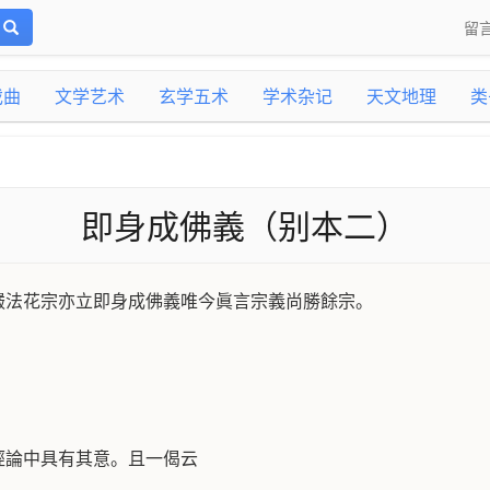
留
戏曲
文学艺术
玄学五术
学术杂记
天文地理
类
即身成佛義（别本二）
嚴法花宗亦立即身成佛義唯今眞言宗義尚勝餘宗。
經論中具有其意。且一偈云