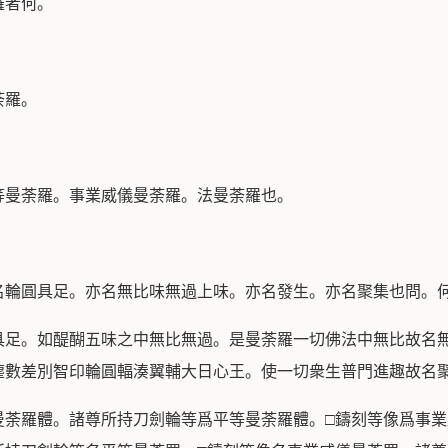
羅者何。
荼羅。
等曼荼羅。事業威儀曼荼羅。法曼荼羅也。
名輪圓具足。亦名無比味無過上味。亦名發生。亦名聚集也問。
具足。如醍醐五味之中無比無過。是曼荼羅一切佛法中無比故名
塵數差別智印輪圓輻湊翼輔大日心王。使一切衆生普門進趣故名
曼荼羅體。諸尊所持刀劍輪等爲平等曼荼羅體。□鑄刻等像爲事