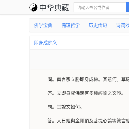
中华典藏
佛学宝典
儒理哲学
历史传记
诗词
即身成佛义
問。眞言宗立勝即身成佛。其意何。華
答。立即身成佛義有多種經論之文證。
問。其證文如何。
答。大日經與金剛頂及菩提心論等眞言