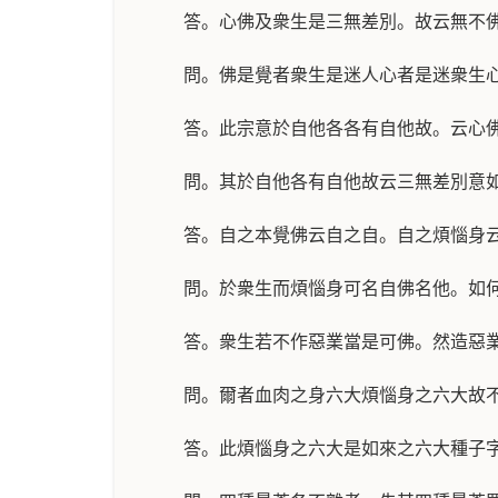
答。心佛及衆生是三無差別。故云無不
問。佛是覺者衆生是迷人心者是迷衆生
答。此宗意於自他各各有自他故。云心
問。其於自他各有自他故云三無差別意
答。自之本覺佛云自之自。自之煩惱身
問。於衆生而煩惱身可名自佛名他。如
答。衆生若不作惡業當是可佛。然造惡
問。爾者血肉之身六大煩惱身之六大故
答。此煩惱身之六大是如來之六大種子