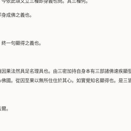
）今依此頌文立三種即身義也問。其三種何。
即身成佛之義也。
。終一句顯得之義也。
離因果法然具足名理具也。由三密加持自身本有三部諸佛速疾顯
心佛國。從因至果以無所住住於其心。如實覺知名顯得也。是三
云爾。