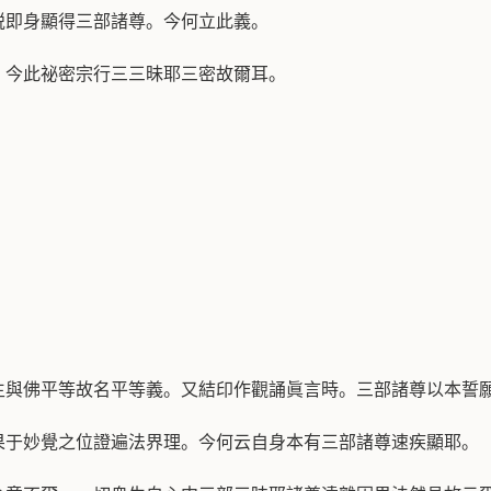
説即身顯得三部諸尊。今何立此義。
。今此祕密宗行三三昧耶三密故爾耳。
生與佛平等故名平等義。又結印作觀誦眞言時。三部諸尊以本誓
果于妙覺之位證遍法界理。今何云自身本有三部諸尊速疾顯耶。