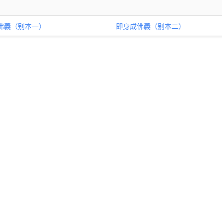
佛義（别本一）
即身成佛義（别本二）