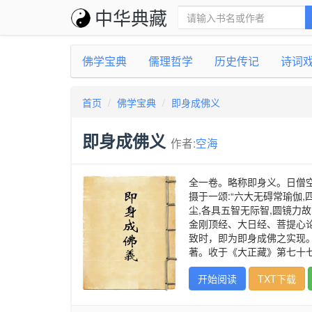
中华典藏
佛学宝典
儒理哲学
历史传记
诗词
首页
佛学宝典
即身成佛义
即身成佛义
作者:
空海
全一卷。略称即身义。日僧
摄于一颂:“六大无碍常瑜伽
尘,各具五智无际智,圆镜力
金刚顶经、大日经、菩提心
致时，即为即身成佛之实现
著。收于《大正藏》第七十
开始阅读
TXT下载