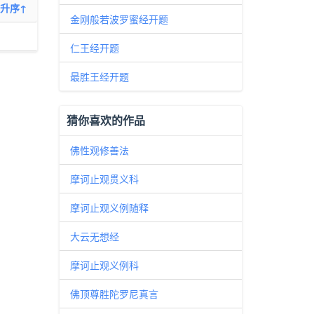
升序↑
金刚般若波罗蜜经开题
仁王经开题
最胜王经开题
猜你喜欢的作品
佛性观修善法
摩诃止观贯义科
摩诃止观义例随释
大云无想经
摩诃止观义例科
佛顶尊胜陀罗尼真言