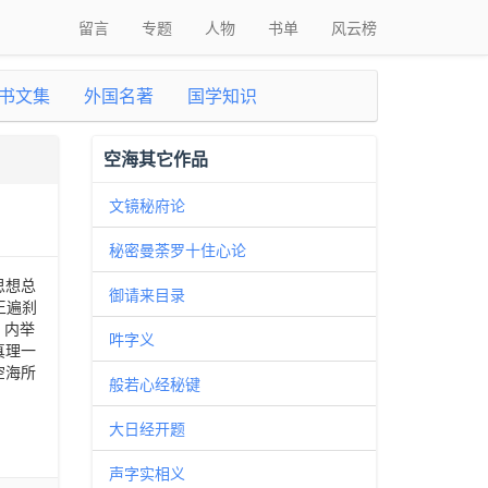
留言
专题
人物
书单
风云榜
书文集
外国名著
国学知识
空海其它作品
文镜秘府论
秘密曼荼罗十住心论
思想总
御请来目录
王遍刹
。内举
吽字义
真理一
空海所
般若心经秘键
大日经开题
声字实相义