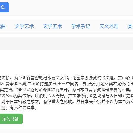
戏曲
文学艺术
玄学五术
学术杂记
天文地理
类
空海撰。为说明真言密教根本要义之书。论密宗即身成佛的义理。其中心
,四种曼荼各不离,三密加持速疾显,重重帝网名即身,法然具足萨婆若,心数心
故实觉智。”全论以逐句解释此颂而展开。为日本真言宗教理最重要的论典
论等经论为其依据，以说明六大无碍，并主张修行者之现身与大日如来之
。对于日本密教之成立，有很重大之影响。然日本天台宗并不以为本书为
七册。有六种异译本。
加入书架