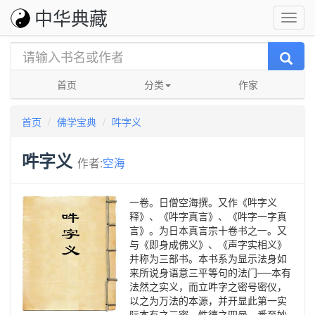
中华典藏
首页
分类
作家
首页
佛学宝典
吽字义
吽字义
作者:
空海
一卷。日僧空海撰。又作《吽字义
释》、《吽字真言》、《吽字一字真
言》。为日本真言宗十卷书之一。又
与《即身成佛义》、《声字实相义》
并称为三部书。本书系为显示法身如
来所说身语意三平等句的法门──本有
法然之实义，而立吽字之密号密仪，
以之为万法的本源，并开显此第一实
际本有之三密、性德之四曼，悉至妙