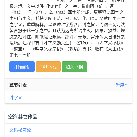
极之境。文中以吽（hu^m!）之一字，系由阿（a）、诃
（ha）、汗（u^）、么（ma）四字所合成，复解释此四字之
字相与字义，并将之配于法、报、应、化四身。又就吽字一字
之字义，重重解释，以论述吽字所含广博之旨，而谓一切万法
皆含摄于此一字之中。且认为远离所谓生灭、因果、损益、增
减之相对性，则能验证永远、绝对、无限、常乐的大日法身之
境地。注释书有《吽字义勘文注》（道范）、《吽字义秘诀》
（道宝）、《吽字义探宗记》（赖瑜）等书。收在《大正藏》
第七十七册。
开始阅读
TXT下载
加入书架
章节列表
升序↑
吽字义
空海其它作品
文镜秘府论