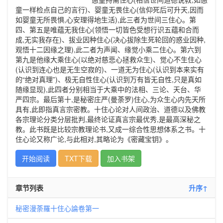
童一样检点自己的言行)、婴童无畏住心(信仰死后可升天,因而
如婴童无所畏惧,心安理得地生活),此三者为世间三住心。第
四、第五是唯蕴无我住心(领悟一切皆色受想行识五蕴和合而
成,无实我存在)、拔业因种住心(决心拔除生死轮回的惑业因种,
观悟十二因缘之理),此二者为声闻、缘觉小乘二住心。第六到
第九是他缘大乘住心(以绝对慈悲心拯救众生)、觉心不生住心
(认识到连心也是无生空寂的)、一道无为住心(认识到本来实有
的“绝对真理”)、极无自性住心(认识到万有皆无自性,只是真如
随缘显现),此四者分别相当于大乘中的法相、三论、天台、华
严四宗。最后第十,是秘密庄严(曼荼罗)住心,为众生心内先天所
具有,此即指真言宗密教。十住心论对人间政治、道德以及佛教
各宗理论分类分层批判,最终论证真言宗最优秀,是最高深秘之
教。此书既是比较宗教理论书,又成一综合性思想体系之书。十
住心论又称广论,与此相对,其略论为《密藏宝钥》。
开始阅读
TXT下载
加入书架
章节列表
升序↑
秘密漫荼羅十住心論卷第一