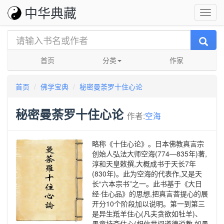
中华典藏
首页
分类
作家
首页
佛学宝典
秘密曼荼罗十住心论
秘密曼荼罗十住心论
作者:
空海
略称《十住心论》。日本佛教真言宗
创始人弘法大师空海(774—835年)著,
淳和天皇敕撰,大概成书于天长7年
(830年)。此为空海的代表作,又是天
长“六本宗书”之一。此书基于《大日
经·住心品》的思想,把真言菩提心的展
开分10个阶段加以说明。第一到第三
是异生羝羊住心(凡夫贪欲如牡羊)、
愚童持斋住心(相信世间道德说教,如愚