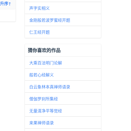
升序↑
声字实相义
金刚般若波罗蜜经开题
仁王经开题
猜你喜欢的作品
大乘百法明门论解
般若心经解义
白云象林本真禅师语录
僧伽罗刹所集经
无量清净平等觉经
来果禅师语录