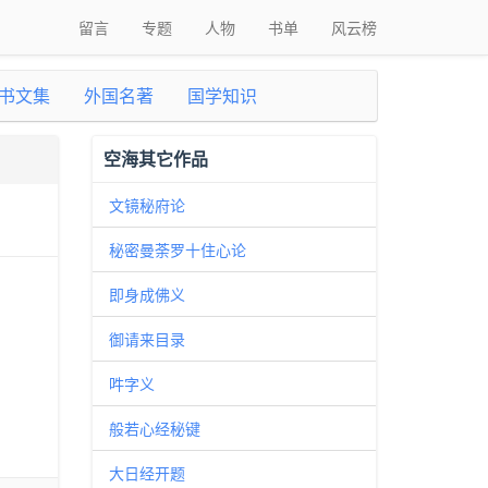
留言
专题
人物
书单
风云榜
书文集
外国名著
国学知识
空海其它作品
文镜秘府论
秘密曼荼罗十住心论
即身成佛义
御请来目录
吽字义
般若心经秘键
大日经开题