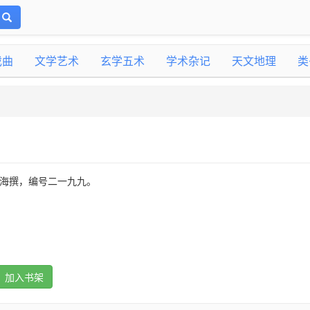
戏曲
文学艺术
玄学五术
学术杂记
天文地理
类
空海撰，编号二一九九。
加入书架