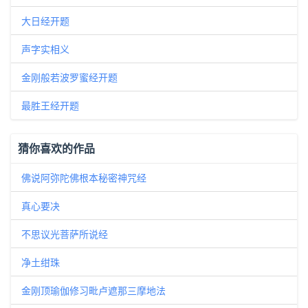
大日经开题
声字实相义
金刚般若波罗蜜经开题
最胜王经开题
猜你喜欢的作品
佛说阿弥陀佛根本秘密神咒经
真心要决
不思议光菩萨所说经
净土绀珠
金刚顶瑜伽修习毗卢遮那三摩地法