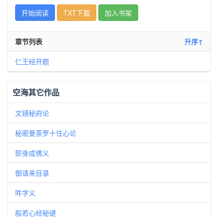
开始阅读
TXT下载
加入书架
章节列表
升序↑
仁王经开题
空海其它作品
文镜秘府论
秘密曼荼罗十住心论
即身成佛义
御请来目录
吽字义
般若心经秘键