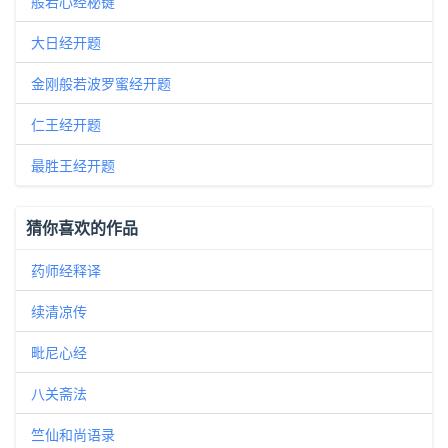
般若心经秘键
大日经开题
金刚般若波罗蜜经开题
仁王经开题
最胜王经开题
猜你喜欢的作品
药师经释译
续清凉传
毗尼心经
八关斋法
竺仙和尚语录