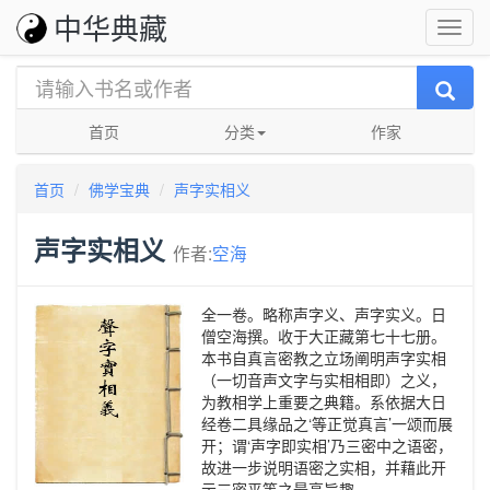
中华典藏
首页
分类
作家
首页
佛学宝典
声字实相义
声字实相义
作者:
空海
全一卷。略称声字义、声字实义。日
僧空海撰。收于大正藏第七十七册。
本书自真言密教之立场阐明声字实相
（一切音声文字与实相相即）之义，
为教相学上重要之典籍。系依据大日
经卷二具缘品之‘等正觉真言’一颂而展
开；谓‘声字即实相’乃三密中之语密，
故进一步说明语密之实相，并藉此开
示三密平等之最高旨趣。