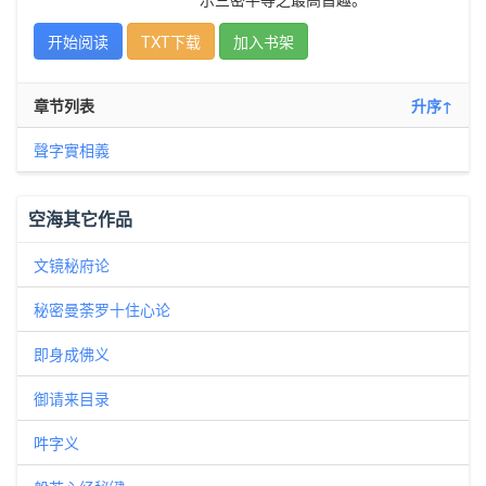
开始阅读
TXT下载
加入书架
章节列表
升序↑
聲字實相義
空海其它作品
文镜秘府论
秘密曼荼罗十住心论
即身成佛义
御请来目录
吽字义