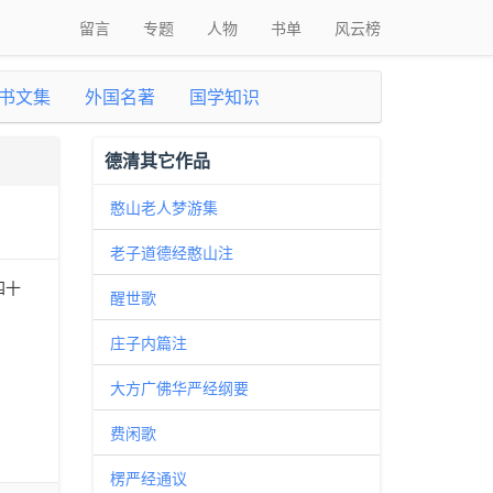
留言
专题
人物
书单
风云榜
书文集
外国名著
国学知识
德清其它作品
憨山老人梦游集
老子道德经憨山注
四十
醒世歌
庄子内篇注
大方广佛华严经纲要
费闲歌
楞严经通议