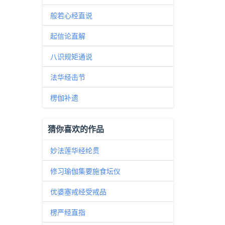
般若心经直说
起信论直解
八识规矩通说
法华经击节
楞伽补遗
猜你喜欢的作品
妙法莲华经纶贯
修习瑜伽集要施食坛仪
优婆塞戒经受戒品
楞严经直指