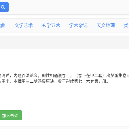
戏曲
文学艺术
玄学五术
学术杂记
天文地理
类
德清述，内题百法论义，即性相通说卷上，（卷下在甲二套）出梦游集卷
八重出，本藏甲三二梦游集原缺。收于卍续第七十六套第五册。
加入书架