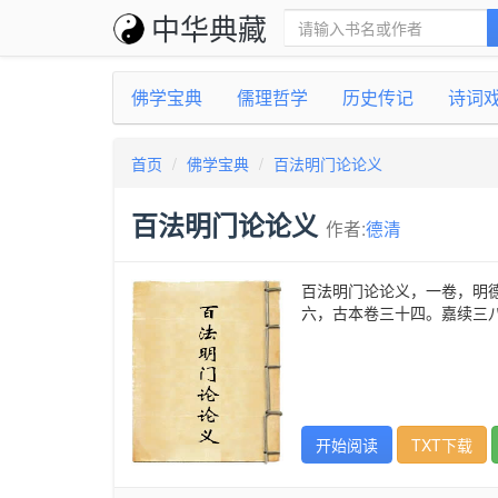
中华典藏
佛学宝典
儒理哲学
历史传记
诗词
首页
佛学宝典
百法明门论论义
百法明门论论义
作者:
德清
百法明门论论义，一卷，明
六，古本卷三十四。嘉续三
开始阅读
TXT下载