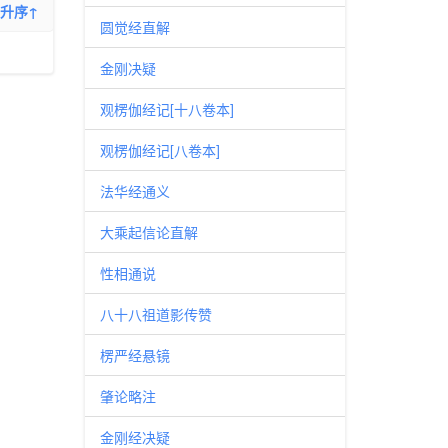
升序↑
圆觉经直解
金刚决疑
观楞伽经记[十八卷本]
观楞伽经记[八卷本]
法华经通义
大乘起信论直解
性相通说
八十八祖道影传赞
楞严经悬镜
肇论略注
金刚经决疑