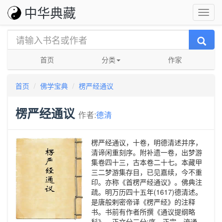
中华典藏
首页
分类
作家
首页
佛学宝典
楞严经通议
楞严经通议
作者:
德清
楞严经通议，十卷，明德清述并序，
清谛闲重刻序。附补遗一卷，出梦游
集卷四十三，古本卷二十七。本藏甲
三二梦游集存目，已见嘉续，今不重
印。亦称《首楞严经通议》。佛典注
疏。明万历四十五年(1617)德清述。
是唐般剌密帝译《楞严经》的注释
书。书前有作者所撰《通议提纲略
科》。正文分三分:序、正宗、流通。