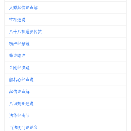
大乘起信论直解
性相通说
八十八祖道影传赞
楞严经悬镜
肇论略注
金刚经决疑
般若心经直说
起信论直解
八识规矩通说
法华经击节
百法明门论论义