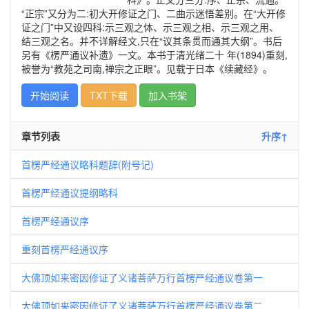
“正宗”又分为二:初大开修证之门、二曲示迷悟差别。在“大开修
证之门”中又设四科:示三观之体、示三观之相、示三观之用、
结三观之名。并不详解经文,只在“议其条贯而通其大纲”。书后
另有《楞严通议补遗》一文。本书于清光绪二十 年(1894)重刻,
被誉为“教苑之司南,禅宗之正眼”。见载于日本《续藏经》。
开始阅读
TXT下载
加入书架
章节列表
升序↑
首楞严经通议略科题辞(附号记)
首楞严经通议提纲略科
首楞严经通议序
重刻首楞严经通议序
大佛顶如来密因修证了义诸菩萨万行首楞严经通议卷第一
大佛顶如来密因修证了义诸菩萨万行首楞严经通议卷第二