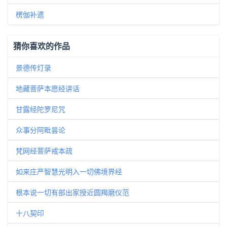
楞伽补遗
猜你喜欢的作品
景德传灯录
地藏菩萨本愿经讲话
甘露经陀罗尼咒
众事分阿毗昙论
梵网经菩萨戒本疏
如来庄严智慧光明入一切佛境界经
根本说一切有部出家授近圆羯磨仪范
十八契印