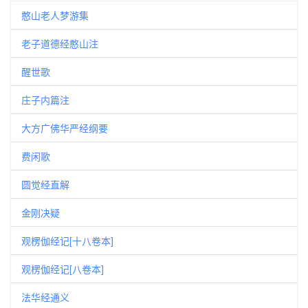
憨山老人梦游集
老子道德经憨山注
醒世歌
庄子内篇注
大方广佛华严经纲要
费闲歌
圆觉经直解
金刚决疑
观楞伽经记[十八卷本]
观楞伽经记[八卷本]
法华经通义