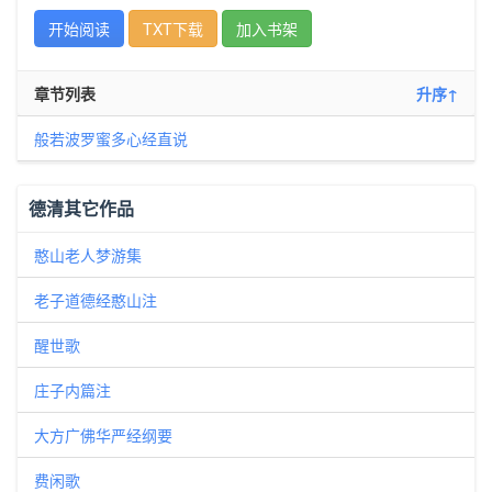
开始阅读
TXT下载
加入书架
章节列表
升序↑
般若波罗蜜多心经直说
德清其它作品
憨山老人梦游集
老子道德经憨山注
醒世歌
庄子内篇注
大方广佛华严经纲要
费闲歌