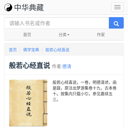
中华典藏
首页
分类
作家
首页
佛学宝典
般若心经直说
般若心经直说
作者:
德清
般若心经直说，一卷，明德清述，函
是跋，原注出梦游集卷十九，古本卷
十。按集内只载小引，参见嘉续五
三。