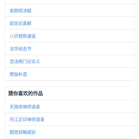
金刚经决疑
起信论直解
八识规矩通说
法华经击节
百法明门论论义
楞伽补遗
猜你喜欢的作品
天隐修禅师语录
月江正印禅师语录
圆觉经略疏钞