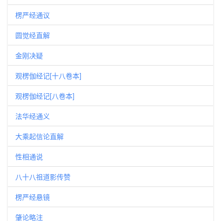
楞严经通议
圆觉经直解
金刚决疑
观楞伽经记[十八卷本]
观楞伽经记[八卷本]
法华经通义
大乘起信论直解
性相通说
八十八祖道影传赞
楞严经悬镜
肇论略注