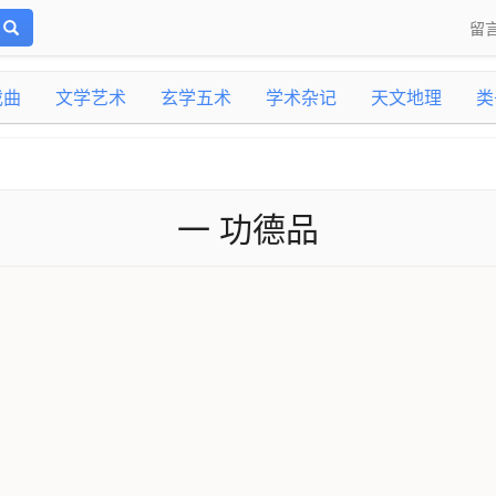
留
戏曲
文学艺术
玄学五术
学术杂记
天文地理
类
一 功德品