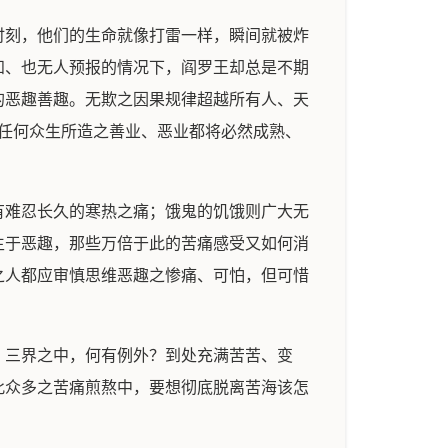
时刻，他们的生命就像打雷一样，瞬间就被炸
知、也无人预报的情况下，阎罗王却总是不期
的恶趣善趣。无欺之因果规律超越所有人、天
，任何众生所造之善业、恶业都将必然成熟、
有难忍长久的寒热之痛；饿鬼的饥饿则广大无
生于恶趣，那些万倍于此的苦痛感受又如何消
之人都应审慎思维恶趣之惨痛、可怕，但可惜
，三界之中，何有例外？到处充满苦苦、变
此众多之苦痛煎熬中，要想彻底脱离苦海该怎