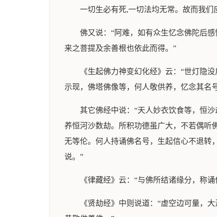
一切生必有死,一切法均无常。故而我们
佛又说：“阿难，如有众生忆念佛陀后
来之菩提及余善根也依此而得。”
《生起佛力神变幻化经》云：“世灯隐
示现，佛塔佛像等，何人敬供养，忆念其名
其它佛经中说：“天人妙衣饮食等，恒沙
养恒河沙数劫。所积功德虽广大，不若偶听
无等伦。何人持诵佛名号，生起信心不退转
说。”
《律藏经》云：“与佛所结诸缘分，称诵
《贤劫经》中则说道：“虚空边可量，