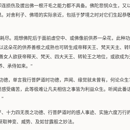
却连损伤及拔出佛一根汗毛之能力都不具备。佛陀悲悯众生，又
果。对舍利子、佛塔的实际亲近，包括于梦境之时对它们生起恭
会耗尽。观想佛陀后于面前虚空中、或佛像前供养一朵花，此种
，以这朵花的供养善根之成熟也可转生成帝释天王、梵天天主、转
子善女人欲获帝释天、梵天、四大天王、转轮王之地位，或欲成为
养、承侍如来。”
之功德，单言我行菩萨道时功德，声闻、缘觉就未曾有，何论众生
愿感受痛苦，此等极难让凡夫相信之事皆为利益众生。听闻此番
”
严、十力四无畏之功德、行菩萨道时的感人事迹、实施六度万行
获取神变、威势、及如甘露般之妙法。