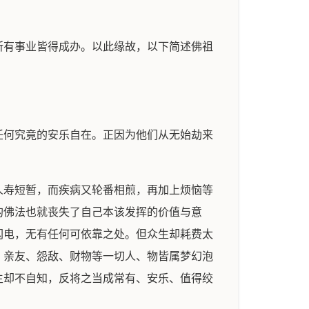
所有事业皆得成办。以此缘故，以下简述佛祖
任何究竟的安乐自在。正因为他们从无始劫来
。
人寿短暂，而疾病又轮番相煎，再加上烦恼等
的佛法也就丧失了自己本该发挥的价值与意
闪电，无有任何可依靠之处。但众生却耗费太
，亲友、怨敌、财物等一切人、物皆属梦幻泡
生却不自知，反将之当成常有、安乐、值得绞