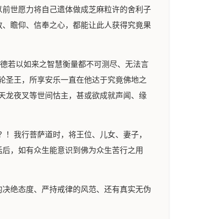
以前世愿力将自己遗体做成芝麻粒许的舍利子
敬、瞻仰、信奉之心，都能让此人获得究竟果
功德若以如来之智慧衡量都不可测尽、无法言
轮圣王，所享安乐一直在他达于究竟佛地之
天龙夜叉等世间怙主，甚或欲成就声闻、缘
？！我行菩萨道时，将王位、儿女、妻子，
话后，如有众生能意识到佛为众生苦行之用
的决绝态度、严持戒律的风范、还有真实无伪