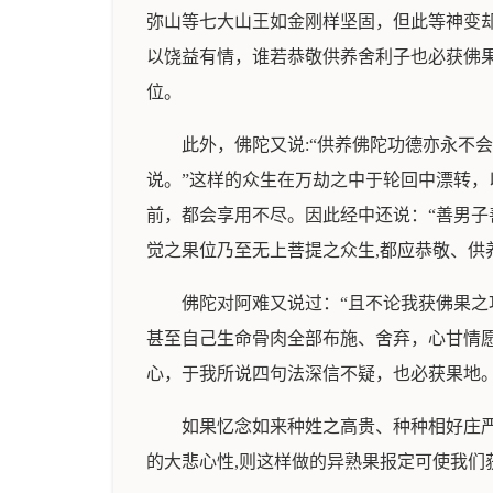
弥山等七大山王如金刚样坚固，但此等神变
以饶益有情，谁若恭敬供养舍利子也必获佛
位。
此外，佛陀又说:“供养佛陀功德亦永不
说。”这样的众生在万劫之中于轮回中漂转
前，都会享用不尽。因此经中还说：“善男
觉之果位乃至无上菩提之众生,都应恭敬、供
佛陀对阿难又说过：“且不论我获佛果
甚至自己生命骨肉全部布施、舍弃，心甘情
心，于我所说四句法深信不疑，也必获果地。
如果忆念如来种姓之高贵、种种相好庄
的大悲心性,则这样做的异熟果报定可使我们