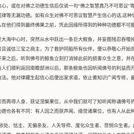
心，或在对佛之功德生信后仅说一句“佛之智慧真乃不可思议”
戒律等无漏功德。如有众生对佛不可思议智慧产生信心的话,这种
么在他们得到最终佛果之前，凭此因缘所得到的种种功德都不可
至大海中心时，突然从水中跃出一条巨大鲸鱼，并妄图残忍吞噬
智且诚信三宝之商主，为了救护同船所有伙伴，便以恭敬心开始
开来之后，听到佛号的鲸鱼立刻打消掉此前的损害众生之意，并
商人们顺利返回南瞻部洲以后，那条鲸鱼也因听闻佛号的利益而
教法。他对律藏生起信心后便出家求道，依止善知识广闻专修，
号而再得人身、获证涅槃果位，从中我们就可了知听闻称诵佛号
功德也各有不同：有人因之而获声闻、缘觉诸果位，也有人从此
皈依处、怙主、无偏亲友、人天导师、度化众生者、悲悯众生者。