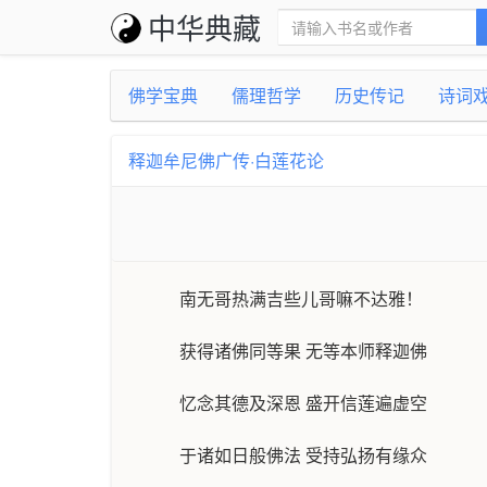
中华典藏
佛学宝典
儒理哲学
历史传记
诗词
释迦牟尼佛广传·白莲花论
南无哥热满吉些儿哥嘛不达雅！
获得诸佛同等果 无等本师释迦佛
忆念其德及深恩 盛开信莲遍虚空
于诸如日般佛法 受持弘扬有缘众