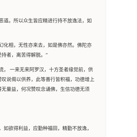
恶道。所以众生皆应精进行持不放逸法，如
幻化相，无性亦来去，如是佛亦然。佛陀亦
持者，离苦得解脱。”
流， 一来无来阿罗汉，十方圣者缘觉前，供
赞叹说偈以供养，此等善行皆积福，功德增上
得无量益，何况赞叹念诵佛，生信功德无须
，如欲得利益，应勤种福田，精勤不放逸，