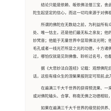
结论只能是依赖、皈依佛法僧三宝，舍
陀生起坚定的信心，而这一切均来源于对佛
所谓的佛陀在无数劫之前，为利益所有
处、唯一怙主，还是他们最无私之亲友；他
妙梵音；他能于无量世界中显现佛法光明；
毛孔或者一线光芒所显之光的功德，十方诸
过，哪怕仅就是见到佛像、聆听过名号，也
据《大悲妙法白莲经》记载：观想佛陀
话，这些有缘众生的涅槃果报则定可现前,此
在遍满三千大千世界的获得预流果、一
或对佛陀磕头、合掌、称南无佛之功德相较
如果在遍满三千大千世界的缘觉前供养