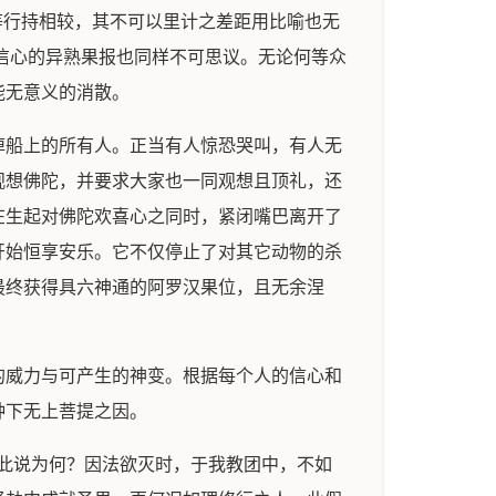
等行持相较，其不可以里计之差距用比喻也无
信心的异熟果报也同样不可思议。无论何等众
能无意义的消散。
掉船上的所有人。正当有人惊恐哭叫，有人无
观想佛陀，并要求大家也一同观想且顶礼，还
在生起对佛陀欢喜心之同时，紧闭嘴巴离开了
开始恒享安乐。它不仅停止了对其它动物的杀
最终获得具六神通的阿罗汉果位，且无余涅
的威力与可产生的神变。根据每个人的信心和
种下无上菩提之因。
此说为何？因法欲灭时，于我教团中，不如