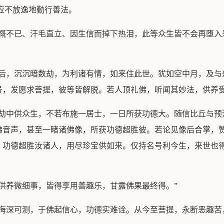
应不放逸地勤行善法。
感慨不已、汗毛直立、因生信而掉下热泪，此等众生皆不会再堕入
没后，沉沉暗数劫，为利诸有情，如来住此世。犹如空中月，及与
号，发愿求菩提，彼等皆解脱。若人顶礼佛，听闻其妙法，供养受
劫中供众生，不若布施一居士，一日所获功德大。随信比丘与预
佛音声，甚至一睹诸佛像，所获功德超胜彼。若论见像后合掌，
，功德超胜汝诸人，用尽珍宝供如来。仅持名号利今生，来世也
供养微细事，皆得享用善趣乐，甘露佛果最终得。”
大海深可测，于佛起信心，功德实难诠。从今至菩提，永断恶趣苦