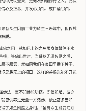
贤劫中成就圣果，更何况如理修行之人。此假
信心及正念，并发心顶礼、或口诵‘顶礼
如果有众生因前世业力转生三恶趣中，但仅凭
得解脱。
成佛之因。就如已上钩之鱼虽身体暂停于水
善根，等佛出世时，当佛以无漏智见之后，
人愿不愿意，就如同我们在良田里播下种子，
对境是最无上的福田，这样的善根岂能不开花
懂佛法，更不知佛陀功德。即便如是，彼亦
，就曾供养过无量十方诸佛，依止甚多善知
得了如金刚般之身相。”虽有众生能变幻须