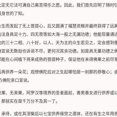
此定无它法可满自己离苦得乐之愿。因此，我们首先应明了随时
祖身世的了知。
众生而发起了无上菩提心，后又圆满了福慧资粮并最终获得了远
的法身具足十力、四无畏等如大海一般之无漏功德；他能现量通
他的三十二相、八十好，以人、天为主的众生若见之，定会感到
佛宣说无数劫也诉说不尽，更何况其余功德。如是具无量功德之
都能在心间植下将来成熟的菩提种子，保证他在未得佛果之前尽
后再供养一朵花；观想佛陀后对之生起哪怕是一刹那的恭敬心；
乃佛陀亲口宣说。
来果、无来果、阿罗汉等境界的圣者面前，善男善女进行供养或
，那就实在是千万分不及其一了。
、承侍，或在其涅槃后以七宝供养缘觉之遗体，还在有生之年用