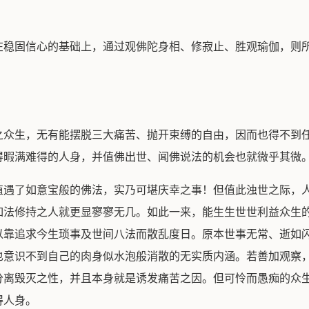
在稳固信心的基础上，通过观佛陀身相、修寂止、胜观瑜伽，则
之众生，无有能摆脱三大痛苦、抛开束缚的自由，因而也得不到
得暇满难得的人身，并值佛出世、闻佛说法的机会也就微乎其微
值遇了如意宝般的佛法，实乃可堪庆幸之事！但值此浊世之际，
如法修持之人就更显寥寥无几。如此一来，能生生世世利益众生
以靠追求今生琐事及世间八法而散乱度日。原本世事无常、逝如
也意识不到自己的肉身似水泡般消散的无实质内涵。若善加观察
分离毁灭之性，并且本身就是诱发痛苦之因。但可怜而愚痴的众
得人身。