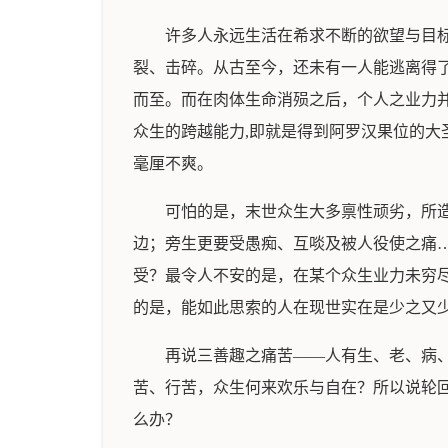
许多人永远生活在希求不断的欲望与目
裂、击碎。从古至今，还未有一人能逃离得
而至。而在肉体生命消殒之后，个人之业力
众生的跨越能力,即就是得到阿罗汉果位的大
毫厘不爽。
可怕的是，末世众生大多禀性顽劣，所
边；旁生更要受愚痴、互啖及被人役使之痛
受？最令人不安的是，在某个众生业力未穷
的是，能如此思索的人在现世实在是少之又
再说三善趣之痛苦——人有生、老、病
苦、行苦，众生何来欢乐与自在？所以说轮
么办？