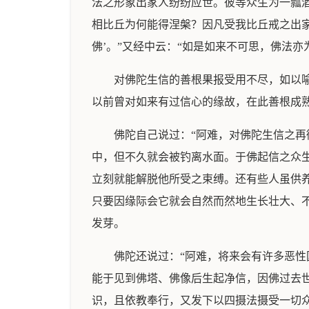
法之形象出家人纷纷应世。彼等众生为一瓢
相比丘为何能得涅槃？因凡受我比丘戒之出
佛’。”又经中云：“如是如来不可思，佛法
对佛陀生信的善根果报受用不尽，如以
以前曾对如来有过信心的缘故，在此善根成
佛陀自己说过：“阿难，对佛陀生信之
中，但不久就会被钓离水面。于佛起信之众
立刻就能解脱他所受之束缚。还有些人虽供
只要因缘际会它就会自然而然地生长壮大、
发芽。
佛陀还说过：“阿难，将来会有许多恶
能于见到佛塔、佛像后生起净信，因佛过去
识，且依教奉行，又发下以四摄法摄受一切