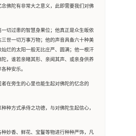
忆念佛陀有非常大之意义，此即需要我们对佛
离一切过患的智慧身果位；他真正是众生皈依
达三世一切万事万物；他的声音具备六十种美
像灿烂的太阳一般无比庄严、圆满；他一根汗
佛陀，谁若亲睹其形、亲闻其声、或亲身供养
享各种安乐。
或者在旁生的心里也能生起对佛陀的忆念的
以种种方式承侍之功德，与对佛陀生起信心，
各种妙香、鲜花、宝鬘等物进行种种严饰，凡