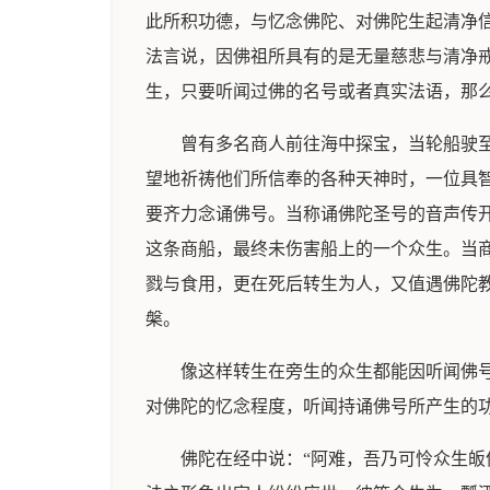
此所积功德，与忆念佛陀、对佛陀生起清净信
法言说，因佛祖所具有的是无量慈悲与清净
生，只要听闻过佛的名号或者真实法语，那
曾有多名商人前往海中探宝，当轮船驶
望地祈祷他们所信奉的各种天神时，一位具
要齐力念诵佛号。当称诵佛陀圣号的音声传
这条商船，最终未伤害船上的一个众生。当
戮与食用，更在死后转生为人，又值遇佛陀
槃。
像这样转生在旁生的众生都能因听闻佛
对佛陀的忆念程度，听闻持诵佛号所产生的
佛陀在经中说：“阿难，吾乃可怜众生