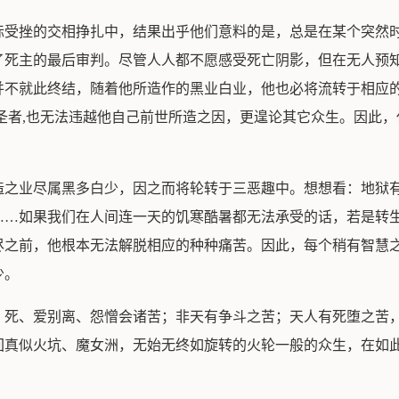
标受挫的交相挣扎中，结果出乎他们意料的是，总是在某个突然
了死主的最后审判。尽管人人都不愿感受死亡阴影，但在无人预
并不就此终结，随着他所造作的黑业白业，他也必将流转于相应
圣者,也无法违越他自己前世所造之因，更遑论其它众生。因此
造之业尽属黑多白少，因之而将轮转于三恶趣中。想想看：地狱
……如果我们在人间连一天的饥寒酷暑都无法承受的话，若是转
尽之前，他根本无法解脱相应的种种痛苦。因此，每个稍有智慧
少。
、死、爱别离、怨憎会诸苦；非天有争斗之苦；天人有死堕之苦
回真似火坑、魔女洲，无始无终如旋转的火轮一般的众生，在如