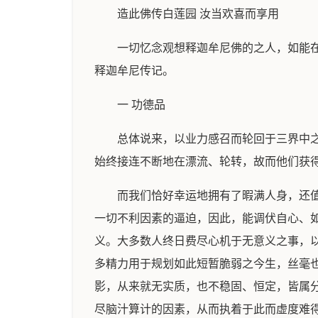
造此佛传白莲园 汝当欢喜而享用
一切忆念观想释迦牟尼佛的之人，如能
释迦牟尼传记。
一 功德品
总体说来，以业力感召而轮回于三界中
始终接连不断地在漂流、轮转，故而他们获
而我们恰好幸运地拥有了暇满人身，还
一切不利因素的逼迫，因此，能调伏自心、
义。大多数人终日费尽心机于无意义之事，
多精力用于规划如此短暂脆弱之今生，丝毫
影，从来就无实质，也不稳固、恒定，皆属
尽脑汁算计的因素，从而执着于此而虚度难