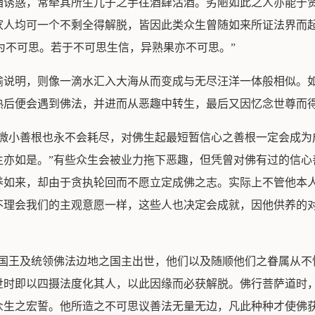
酒诱惑，常牵其所生儿子之手往酒肆沽酒。劣陋如此之人亦能于
家人均可一个不剩全得解脱，皆因此类众生曾随如来所证法界而起
亦为不可思。若于不可思生信，异熟果亦不可思。”
喻说明，则像一滴水汇入大海从而变成与无尽汪洋一体般相似。
熟后便会遇到佛法，并进而从恶趣中转生，最后又因忆念世尊而
再微小善根也永不会耗尽，对佛生起最短暂信心之善根一定会成为
生亦如是。”有些众生会被业力拖下恶趣，但凭曾对佛有过的信心
养如来，却由于贪执轮回而不愿立定成佛之志。实际上不管他本
不理会我们的主观意愿一样，这些人也决定会成就，因他供养的
性国王及统领佛法边地之国主出世，他们以及随顺他们之眷属从不
世时即以四摄法度化其人，以此因缘而必获解脱。佛行菩萨道时
众生之宏誓。他所造之不可思议善法无量无边，凡此种种才使佛获