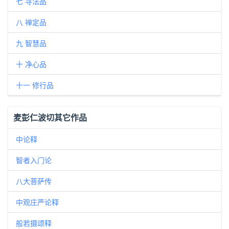
七 寻法品
八 禅定品
九 智慧品
十 净心品
十一 修行品
麦彭仁波切其它作品
中论释
智者入门论
八大菩萨传
中观庄严论释
般若摄颂释