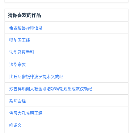
猜你喜欢的作品
希叟绍昙禅师语录
犍陀国王经
法华经授手科
法华宗要
比丘尼僧祇律波罗提木叉戒经
妙吉祥瑜伽大教金刚陪啰嚩轮观想成就仪轨经
杂阿含经
佛母大孔雀明王经
唯识义