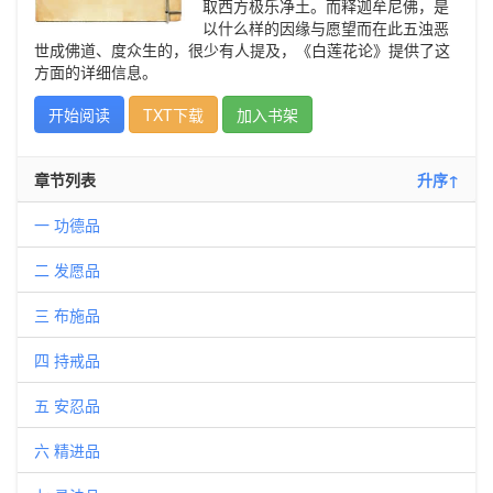
取西方极乐净土。而释迦牟尼佛，是
以什么样的因缘与愿望而在此五浊恶
世成佛道、度众生的，很少有人提及，《白莲花论》提供了这
方面的详细信息。
开始阅读
TXT下载
加入书架
章节列表
升序↑
一 功德品
二 发愿品
三 布施品
四 持戒品
五 安忍品
六 精进品