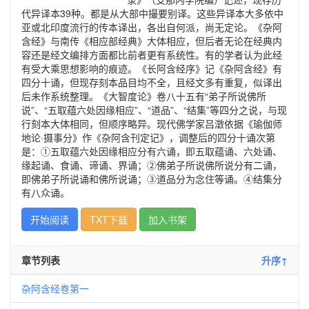
代异译本39种。都是从大部中撮要别译。这些异译本大多依中
亚或北印度流行的传本译出，各出自何派，尚无定论。《杂阿
含经》与南传《相应部经典》大体相应，但后者无论在经典内
容还是经文编排方面都比前者更有系统性。有的学者认为此经
有受大乘思想影响的痕迹。《长阿含经序》记《杂阿含经》有
四分十诵，但现存刻本品目均不全，且经文多有重复，似译出
后未作系统整理。《大智度论》卷八十五有“弟子所说佛所
说”、“五取蕴六处因缘相应”、“道品”、“结集”等四分之说，与现
行刻本大体相同，但顺序略异。现代佛学家吕澂依据《瑜伽师
地论·摄事分》作《杂阿含刊定记》，调整后的四分十诵次第
是：①五取蕴六处因缘相应分有六诵，即五取蕴诵、六处诵、
缘起诵、食诵、谛诵、界诵；②佛弟子所说佛所说分有二诵，
即佛弟子所说诵和佛所说诵；③道品分为念住等诵。④结集分
有八众诵。
开始阅读
TXT下载
加入书架
章节列表
升序↑
杂阿含经卷第一