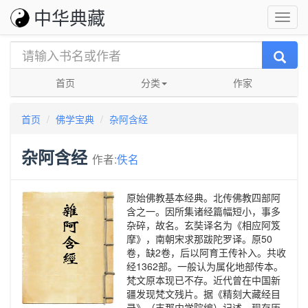
中华典藏
首页
分类
作家
首页
佛学宝典
杂阿含经
杂阿含经
作者:
佚名
原始佛教基本经典。北传佛教四部阿
含之一。因所集诸经篇幅短小，事多
杂碎，故名。玄奘译名为《相应阿笈
摩》，南朝宋求那跋陀罗译。原50
卷，缺2卷，后以阿育王传补入。共收
经1362部。一般认为属化地部传本。
梵文原本现已不存。近代曾在中国新
疆发现梵文残片。据《精刻大藏经目
录》（支那内学院编）记述，现存历