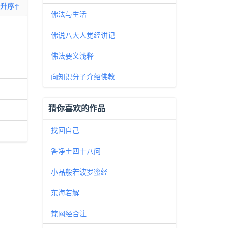
升序↑
佛法与生活
佛说八大人觉经讲记
佛法要义浅释
向知识分子介绍佛教
猜你喜欢的作品
找回自己
答净土四十八问
小品般若波罗蜜经
东海若解
梵网经合注