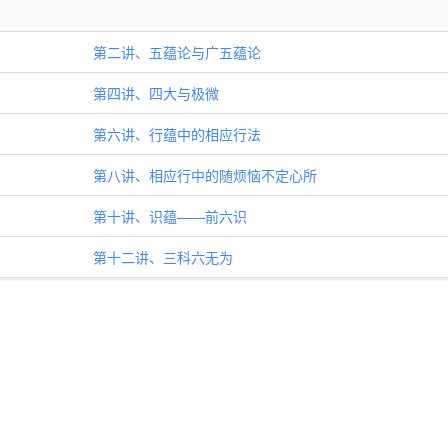
第二讲、五蕴论与广五蕴论
第四讲、四大与极微
第六讲、行蕴中的相应行法
第八讲、相应行中的随烦恼不定心所
第十讲、识蕴——前六识
第十二讲、三科六无为