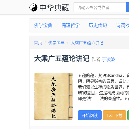
中华典藏
佛学宝典
儒理哲学
历史传记
诗词
首页
佛学宝典
大乘广五蕴论讲记
大乘广五蕴论讲记
作者:
于凌波
五蕴的蕴，梵语Skandh
阴，阴是贼害的意思，谓此
我们赖以生存的物质世界，
畴’的意思，这是构成世间的
即是‘法’——法的普遍性。
开始阅读
TXT下载