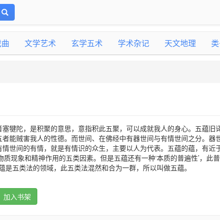
戏曲
文学艺术
玄学五术
学术杂记
天文地理
类
a，音塞犍陀，是积聚的意思，意指积此五聚，可以成就我人的身心。五蕴旧
五者能贼害我人的性德。而世间、在佛经中有器世间与有情世间之分。器
有情世间的有情，就是有情识的众生，主要以人为代表。五蕴的蕴，有近于
物质现象和精神作用的五类因素。但是五蕴还有一种‘本质的普遍性’，此
五蕴是五类法的领域，此五类法混然和合为一群，所以叫做五蕴。
加入书架