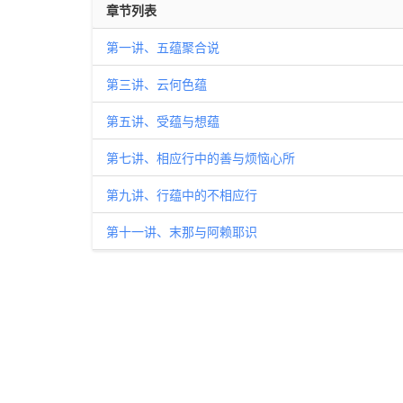
章节列表
第一讲、五蕴聚合说
第三讲、云何色蕴
第五讲、受蕴与想蕴
第七讲、相应行中的善与烦恼心所
第九讲、行蕴中的不相应行
第十一讲、末那与阿赖耶识