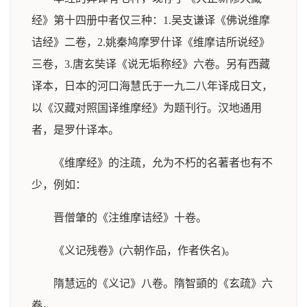
经》第十四册中者仅三种：1.吴支谦译《佛说维摩
诘经》二卷，2.姚秦鸠摩罗什译《维摩诘所说经》
三卷，3.唐玄奘译《说无垢称经》六卷。另有西藏
译本，日本的河口海慧氏于一九二八年译成日文，
以《汉藏对照国译维摩经》为题刊行。汉地通用
者，是罗什译本。
《维摩经》的注疏，允为不朽的名著者也有不
少，例如：
晋僧肇的《注维摩诘经》十卷。
《义记残卷》(六朝作品，作者佚名)。
隋慧远的《义记》八卷。隋智顗的《玄疏》六
卷。