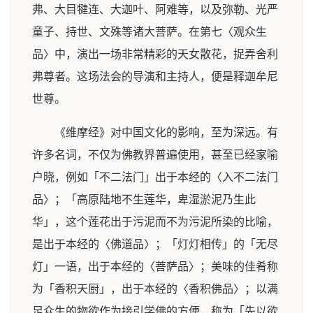
弗、大目犍连、大迦叶、阿难等，以及弥勒、光严
童子、持世、文殊等诸大菩萨。在第七〈观众生
品〉中，演出一场非常精彩的天女散花，捉弄舍利
弗尊者。这场法会的导演和主持人，便是释迦牟尼
世尊。
《维摩经》对中国文化的影响，至为深远。有
许多名词，不仅为佛教界普遍使用，甚至已经家喻
户晓，例如「不二法门」出于本经的〈入不二法门
品〉；「高原陆地不生莲华，卑湿淤泥乃生此
华」，这个莲花出于污泥而不为污泥所染的比喻，
是出于本经的〈佛道品〉；「灯灯相传」的「无尽
灯」一语，出于本经的〈菩萨品〉；美味的佳肴称
为「香积天厨」，出于本经的〈香积佛品〉；以满
足众生的物欲作为接引学佛的方便，称为「先以欲