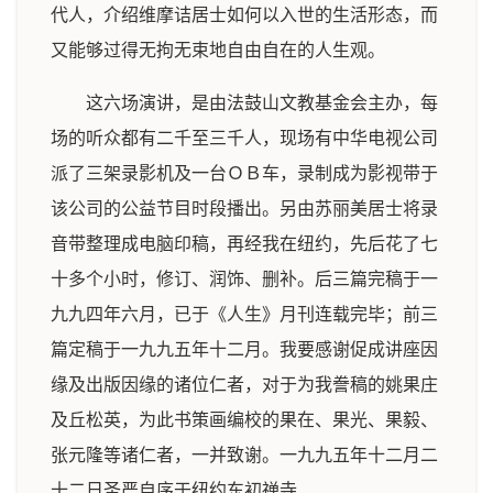
代人，介绍维摩诘居士如何以入世的生活形态，而
又能够过得无拘无束地自由自在的人生观。
这六场演讲，是由法鼓山文教基金会主办，每
场的听众都有二千至三千人，现场有中华电视公司
派了三架录影机及一台ＯＢ车，录制成为影视带于
该公司的公益节目时段播出。另由苏丽美居士将录
音带整理成电脑印稿，再经我在纽约，先后花了七
十多个小时，修订、润饰、删补。后三篇完稿于一
九九四年六月，已于《人生》月刊连载完毕；前三
篇定稿于一九九五年十二月。我要感谢促成讲座因
缘及出版因缘的诸位仁者，对于为我誊稿的姚果庄
及丘松英，为此书策画编校的果在、果光、果毅、
张元隆等诸仁者，一并致谢。一九九五年十二月二
十二日圣严自序于纽约东初禅寺