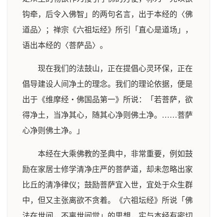
钩牵，后令入佛智」的两句名言，出于本经的〈佛
道品〉；禅宗《六祖坛经》所引「直心是道场」，
语出本经的〈菩萨品〉。
现在我们的法鼓山，正在提倡心灵环保，正在
倡导建设人间净土的理念。我们的理论依据，便是
出于《维摩经‧佛国品第一》所说：「若菩萨，欲
得净土，当净其心，随其心净则佛土净。……菩萨
心净则佛土净。」
本经在大乘佛教的圣典中，非常重要，例如鼓
励在家居士修学清净庄严的菩萨道，却未忽略出家
比丘的清净律仪；鼓励菩萨宜入世，宜处于众生群
中，但又主张离欲不贪着。《六祖坛经》所说「佛
法在世间，不离世间觉」的思想，实与本经有密切