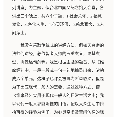
列讲座」为主题，假台北市国父纪念馆大会堂，各
讲出三个晚上，共六个子题：1.社会关怀，2.福慧
双修，3.净化人生，4.心灵环保，5.慈悲喜舍，6.人
间净土。
我没有采取传统式的讲经方法，例如天台宗的
法师们讲经，必依智者大师的五重玄义，论其玄
理，再做逐句解释。我是根据主题的题旨，从《维
摩经》中，一段一段或一句一句地摘录出来，浓缩
成六个单元。这样子也许会被讥为断章取义，但是
为了因应现代一般人的需要，通过这种方式，使
《维摩经》实用于现代一般人的日常生活之中；我
以现代一般人都能听懂的用语，配以大众生活中俯
拾可得的经验为例子，为心灵空虚及苦闷仿徨的现