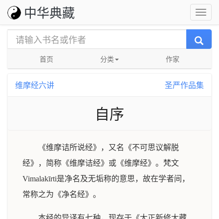
中华典藏
首页
分类
作家
维摩经六讲
圣严作品集
自序
《维摩诘所说经》，又名《不可思议解脱
经》，简称《维摩诘经》或《维摩经》。梵文
Vimalakīrti是净名及无垢称的意思，故在学者间，
常称之为《净名经》。
本经的异译有七种，现存于《大正新修大藏