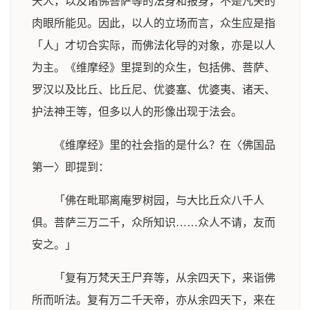
天人，以及诸佛菩萨等的法身和报身，不是凡夫的
肉眼所能见。因此，以人的立场而言，众生应是指
「人」才切合实际，而佛法化导的对象，亦是以人
为主。《维摩经》里提到的众生，包括佛、菩萨、
罗汉以及比丘、比丘尼、优婆塞、优婆夷、诸天、
护法神王等，但多以人的形像出现于法会。
《维摩经》里的社会指的是什么？在〈佛国品
第一〉即提到：
「佛在毗耶离庵罗树园，与大比丘众八千人
俱。菩萨三万二千，众所知识……众人不请，友而
安之。」
「复有万梵天王尸弃等，从余四天下，来诣佛
所而听法。复有万二千天帝，亦从余四天下，来在