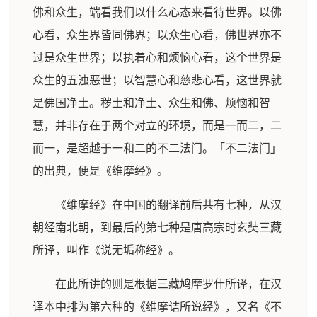
佛和众生，端看我们以什么心态来看待世界。以佛
心看，众生界皆同佛界；以众生心看，佛世界亦不
过是众生世界；以执着心和烦恼心看，这个世界是
众生的五浊恶世；以智慧心和慈悲心看，这世界就
是佛国净土。秽土和净土、众生和佛、烦恼和智
慧，并非存在于两个对立的环境，而是一而二，二
而一，是超越于一和二的不二法门。「不二法门」
的出典，便是《维摩经》。
《维摩经》在中国的翻译前后共有七种，从汉
朝经南北朝，到最后的第七种是唐高宗时玄奘三藏
所译，叫作《说无垢称经》。
在此所讲的则是根据三藏鸠摩罗什所译，在汉
译本中排为第六种的《维摩诘所说经》，又名《不