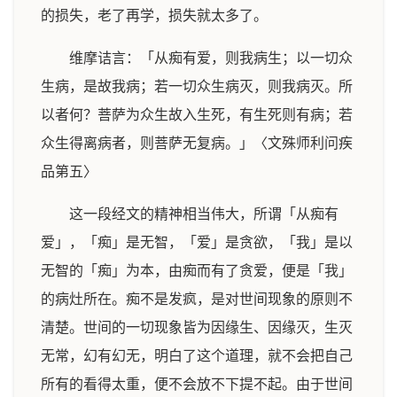
的损失，老了再学，损失就太多了。
维摩诘言：「从痴有爱，则我病生；以一切众
生病，是故我病；若一切众生病灭，则我病灭。所
以者何？菩萨为众生故入生死，有生死则有病；若
众生得离病者，则菩萨无复病。」〈文殊师利问疾
品第五〉
这一段经文的精神相当伟大，所谓「从痴有
爱」，「痴」是无智，「爱」是贪欲，「我」是以
无智的「痴」为本，由痴而有了贪爱，便是「我」
的病灶所在。痴不是发疯，是对世间现象的原则不
清楚。世间的一切现象皆为因缘生、因缘灭，生灭
无常，幻有幻无，明白了这个道理，就不会把自己
所有的看得太重，便不会放不下提不起。由于世间