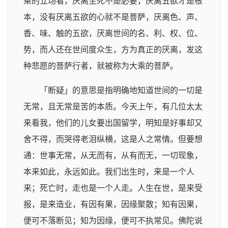
乘的立场看，厌离生死不是必要，厌离五欲才是根
本，没有厌离五欲的心就不是菩萨，厌离色、声、
香、味、触的五欲，厌离世间的名、利、权、位、
势，而人还在世间度众生，方为真正的厌离，发这
种悲愿的菩萨行者，就被称为大乘的菩萨。
「断疑」的意思是指明确地知道世间的一切是
无常，且无常是苦的本质。今天上午，有几位太太
来看我，他们的儿女要出国留学，明知是好事却又
舍不得，而哭得老泪纵横，这是人之常情。但要想
通：世事无常，从无而有，从有而无，一切现象，
本来如此，永远如此。我们出生时，来是一个人
来；死亡时，走也是一个人走。人生在世，是来受
报，是来造业，有因有果，因缘聚散；知有因果，
便可不落断见；知为因缘，便可不执常见。佛陀说