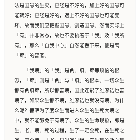
法是因缘的生灭，已经是不好的，加上好的因缘可
能转好；已经是好的，遇上不好的因缘也可能变
坏。故而我们应把握因缘、创造因缘。然而实际上
「有」并非常态，故也不要执着于「我」及「我所
有」，那么「自我中心」自然能摆下来，便是离
「痴」的智者。
「我病」的「我」是贪、瞋、痴等烦恼的根
源，「痴」则是「贪」与「瞋」的根本。一切众生
都有贪瞋痴，所以都害病，因此连累了维摩诘也害
病了，如果众生都不病，维摩诘也就没有病。为什
么呢？菩萨为了度众生而进入众生的生死大病之
中，就不能够免于有病了。众生的生命现象，即是
生、老、病、死的过程，生了一定会死，在生死之