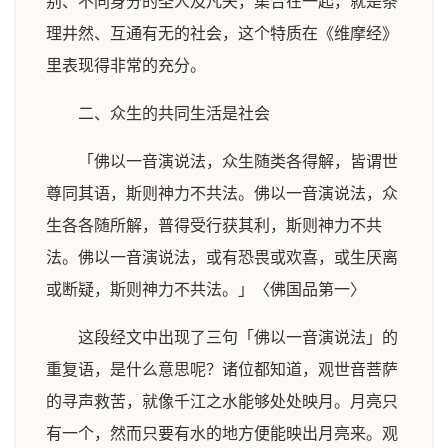
别、不同身分的圣人及凡夫，集合在一起，就是条
理井然、互通有无的社会，这个特质在《维摩经》
里表现得非常的充分。
二、众生的共同生活是社会
「佛以一音演说法，众生随类各得解，皆谓世
尊同其语，斯则神力不共法。佛以一音演说法，众
生各各随所解，普得受行获其利，斯则神力不共
法。佛以一音演说法，或有恐畏或欢喜，或生厌离
或断疑，斯则神力不共法。」〈佛国品第一〉
这段经文中出现了三句「佛以一音演说法」的
重复语，是什么意思呢？诸位都知道，观世音菩萨
的寻声救苦，就像千江之水能够处处映月。月亮只
有一个，然而只要有水的地方便能映出月亮来。观