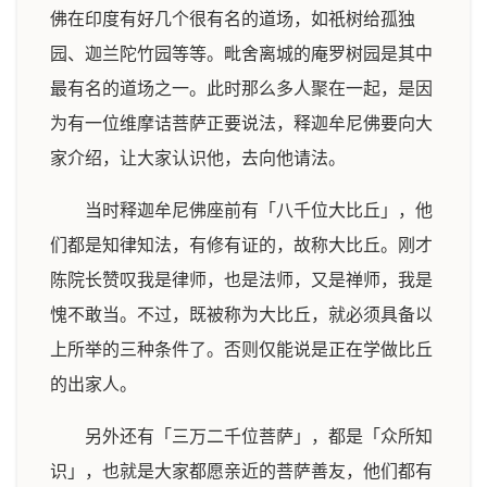
佛在印度有好几个很有名的道场，如祇树给孤独
园、迦兰陀竹园等等。毗舍离城的庵罗树园是其中
最有名的道场之一。此时那么多人聚在一起，是因
为有一位维摩诘菩萨正要说法，释迦牟尼佛要向大
家介绍，让大家认识他，去向他请法。
当时释迦牟尼佛座前有「八千位大比丘」，他
们都是知律知法，有修有证的，故称大比丘。刚才
陈院长赞叹我是律师，也是法师，又是禅师，我是
愧不敢当。不过，既被称为大比丘，就必须具备以
上所举的三种条件了。否则仅能说是正在学做比丘
的出家人。
另外还有「三万二千位菩萨」，都是「众所知
识」，也就是大家都愿亲近的菩萨善友，他们都有