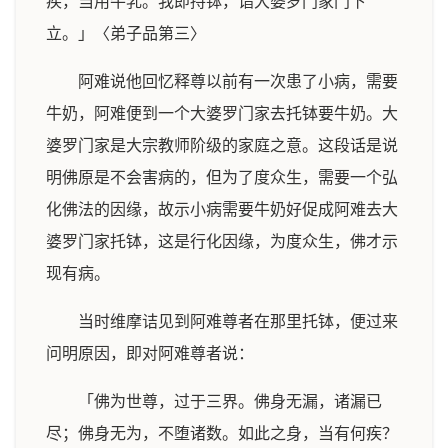
疾，当用牛乳。我即持钵，诣大婆罗门家门下
立。」〈弟子品第三〉
阿难说他回忆释尊以前有一次患了小病，需要
牛奶，阿难便到一个大婆罗门家去托钵要牛奶。大
婆罗门家是大宗教师阶级的家庭之意。这段话是说
明佛原是不会害病的，但为了度众生，需要一个弘
化佛法的因缘，故示小病需要牛奶好促成阿难去大
婆罗门家托钵，这是行化因缘，为度众生，佛才示
现有病。
当时维摩诘见到阿难尊者在那里托钵，便过来
问明原因，即对阿难尊者说：
「佛为世尊，过于三界。佛身无漏，诸漏已
尽；佛身无为，不堕诸数。如此之身，当有何疾？