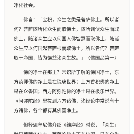
净化社会。
佛言：「宝积，众生之类是菩萨佛土。所以者
何？菩萨随所化众生而取佛土，随所调伏众生而取
佛土，随诸众生应以何国入佛智慧而取佛土，随诸
众生应以何国起菩萨根而取佛土。所以者何？菩萨
取于净国，皆为饶益诸众生故。」〈佛国品第一〉
佛的净土在那里？常识所了解的佛国净土，东
方药师佛的净土是在琉璃世界；上方香积佛的净土
是在众香国；西方阿弥陀佛的净土是在极乐世界。
《阿弥陀经》里提到六方诸佛，诸经论中常说有十
方诸佛，各个都有其佛国净土。
但释迦牟尼佛介绍《维摩经》时说，「众生」