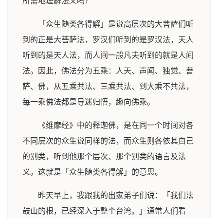
所需地理解法义吗？
「众生随类各得解」是说高层次的大菩萨们听
到的正是大菩萨法，罗汉们听到的是罗汉法，天人
听到的是天人法，而人间一般凡夫听到的就是人间
法。因此，佛法分为五乘：人天、声闻、独觉、菩
萨、佛，从五乘共法、三乘共法、到大乘不共法，
每一乘佛法都是导迷归悟，趣向佛乘。
《维摩经》中的释迦佛，是在同一个时间对各
不同层次的众生说同样的法，而众生则各依其自己
的别类，听到他那个层次、那个别类的语言及法
义。这就是「众生随类各得解」的意思。
昨天早上，我跟我的出家弟子们说：「我们法
鼓山的根，已经深入于整个台湾。」通常人们看