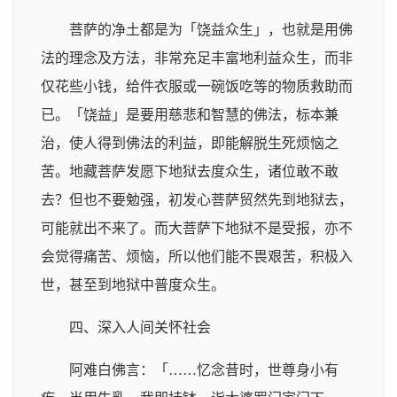
菩萨的净土都是为「饶益众生」，也就是用佛
法的理念及方法，非常充足丰富地利益众生，而非
仅花些小钱，给件衣服或一碗饭吃等的物质救助而
已。「饶益」是要用慈悲和智慧的佛法，标本兼
治，使人得到佛法的利益，即能解脱生死烦恼之
苦。地藏菩萨发愿下地狱去度众生，诸位敢不敢
去？但也不要勉强，初发心菩萨贸然先到地狱去，
可能就出不来了。而大菩萨下地狱不是受报，亦不
会觉得痛苦、烦恼，所以他们能不畏艰苦，积极入
世，甚至到地狱中普度众生。
四、深入人间关怀社会
阿难白佛言：「……忆念昔时，世尊身小有