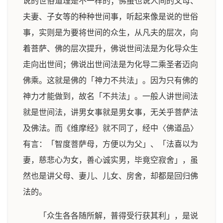
说的世俗道理是不一样的；佛虽也说人间的父母、
夫妻、子女等的种种世间事，听起来像是说的世俗
事，实则是为要将世间的众生，从凡夫的层次，向
着菩萨、佛的层次提升，佛说世间法是为化导众生
走向出世间；佛说出世间法是为化导二乘圣者迈向
佛乘。这就是佛的「神力不共法」。因为只有佛的
神力才能做到，故名「不共法」。一般人讲世间法
就是世间法，讲男女事就是男女事，无关乎菩萨法
及佛法。而《维摩经》就不同了，经中〈佛道品〉
有言：「智度菩萨母，方便以为父」、「法喜以为
妻，慈悲心为女，善心诚实男，毕竟空寂舍」，虽
然也是讲父母、妻儿、儿女、房舍，却都是回归佛
法的。
「众生各各随所解，普得受行获其利」，是说