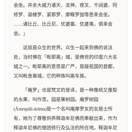
会坐。并余大威力诸天、龙神、夜叉、干闼婆、阿
修罗、迦楼罗、紧那罗、摩睺罗伽等悉来会坐。
……诸比丘、比丘尼、优婆塞、优婆夷，俱来会
坐。」
这就是众生的世界。众生一起来到佛的说法
处，当时佛在「毗耶离」城，是佛世的印度六大名
城之一。毗耶离的意思是广严，是跋祇国的首都，
又叫毗舍离城，它的种族叫离车族。
「庵罗」也是梵文的音译，是一种像桃又像梨
的水果，叫作柰。园是果树园。庵罗树园
(Āmrapāli-ārāma)是一个名叫庵摩罗女的女居士所
有，她为了尊敬供养释迦牟尼佛而奉献出来，作为
释迦牟尼佛的僧团修行及弘法的所在地。释迦牟尼