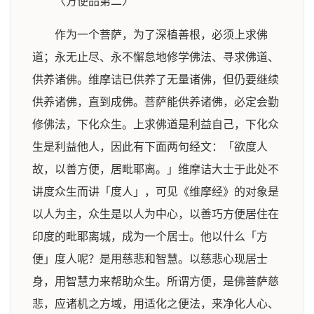
〈方便品第二〉
作为一个菩萨，为了深植善根，必须上求佛
道；永无止尽、永不懈怠地修学佛法、寻求佛道、
供养诸佛。维摩诘已供养了无量诸佛，但仍要继续
供养诸佛，直到成佛。菩萨能供养诸佛，必定会勤
修佛法，下化众生。上求佛道是利益自己，下化众
生是利益他人，因此有下面两句经文：「欲度人
故，以善方便，居毗耶离。」维摩诘大士于此处不
讲度众生而讲「度人」，可见《维摩经》的对象是
以人为主，众生是以人为中心，以善巧方便居住在
印度的毗耶离城，成为一个居士。他以什么「方
便」度人呢？是用慈悲和智慧。以慈悲心现居士
身，用智慧力来帮助众生。所谓方便，是佛菩萨慈
悲，应诸机之方域，用适化之便法，来净化人心、