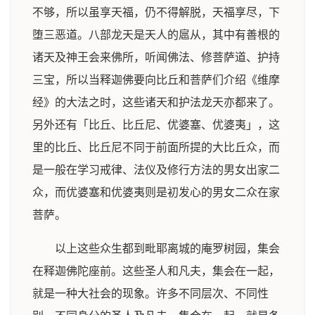
不够，所以虽享天福，仍不得解脱，天福享尽，下
堕三恶道。八部龙天是天人的扈从，其中有善根的
诸天及神王会来佛所，听闻佛法、修菩萨道、护持
三宝，所以当释迦佛要向比丘和菩萨们介绍《维摩
经》的大法之时，这些诸天和护法龙天亦都来了。
另外还有「比丘、比丘尼、优婆塞、优婆夷」，这
里的比丘、比丘尼不同于前面所提的大比丘众，而
是一般在学习戒律、法仪及修行方法的男女出家二
众，而优婆塞和优婆夷则是初发心的男女二众在家
菩萨。
以上这些众生都到毗耶离城的庵罗树园，集会
在释迦佛陀座前。这些圣人和凡夫，集会在一起，
就是一种大社会的现象。许多不同层次、不同性