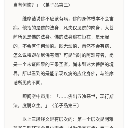
当有何恼？」〈弟子品第三〉
维摩诘说佛不应该有病，佛的身体根本不会害
病。他指的是佛的法身，凡夫仅见佛的肉身，大菩
萨所见是佛的法身。佛的法身遍在恒在，是无漏
的，不会有任何烦恼。既无烦恼，自然不会有病，
怎么说释迦牟尼佛有病？可是当时的阿难尊者，尚
是一个未证四果的三果圣者，尚未到达大菩萨的境
界，所以看到的是能示现疾病的应化身佛，与维摩
诘所见的不同。
即闻空中声卅：「……佛出五浊恶世，现行斯
法，度脱众生。」〈弟子品第三〉
以上三段经文是有层次的：第一个层次是阿难