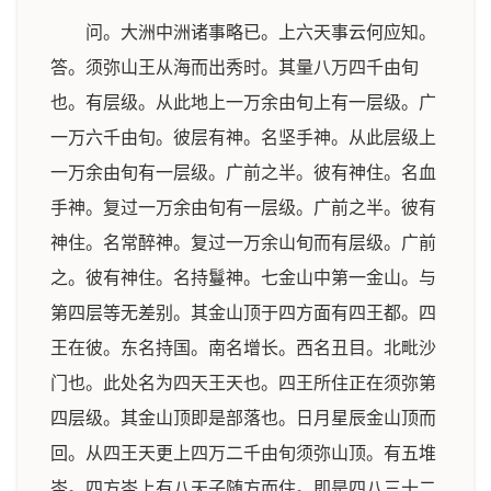
问。大洲中洲诸事略已。上六天事云何应知。
答。须弥山王从海而出秀时。其量八万四千由旬
也。有层级。从此地上一万余由旬上有一层级。广
一万六千由旬。彼层有神。名坚手神。从此层级上
一万余由旬有一层级。广前之半。彼有神住。名血
手神。复过一万余由旬有一层级。广前之半。彼有
神住。名常醉神。复过一万余山旬而有层级。广前
之。彼有神住。名持鬘神。七金山中第一金山。与
第四层等无差别。其金山顶于四方面有四王都。四
王在彼。东名持国。南名增长。西名丑目。北毗沙
门也。此处名为四天王天也。四王所住正在须弥第
四层级。其金山顶即是部落也。日月星辰金山顶而
回。从四王天更上四万二千由旬须弥山顶。有五堆
岑。四方岑上有八天子随方而住。即是四八三十二