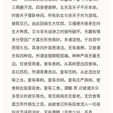
三两腋汗流。四身便臭秽。五天及天子不乐本坐。
时彼天子偃卧林间。所有彩女与余天子共为游戏。
彼既见已。由此因缘生大忧烦。又福德天彼来生时
生大怖畏。又与非天战诤之时彼所破坏。天趣有情
多分受因广大富乐形色殊妙。多诸适悦。于自宫中
而得久住。其身内外皆悉清洁。无有臭秽。又彼诸
天有四种宫。所谓金银颇昵琉璃。种种严具无量无
边。饮食受用者。彼有食树。从其树里出四食味。
名曰苏陀。所谓青黄赤白。复有饮树。从此流出甘
味之水。复有乘树。复有衣树。复有庄严具树。彼
食树出皆是段食。复有三食。谓触·思·识彼诸天众
多受众妙欲乐等也。常无疾病亦无衰老。无饮食等
遗乏所作俱生之苦。由彼食已所有段食流入一切身
份支节寻即消化。无有便秽（且举少分。不具