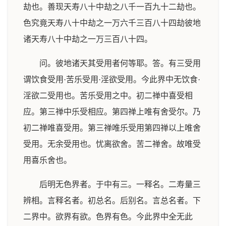
劫也。善现天寿八十中劫之八千一百九十二劫也。
色究竟天寿八十中劫之一万六千三百八十四劫彼地
诸天寿八十中劫之一万三百八十四。
问。彼地诸天其受用者何等耶。答。有三受用
谓饮食受用·苦乐受用·淫欲受用。今此界中无饮食·
淫欲二受用也。苦乐受用之中。初二禅中喜受相
应。第三禅中乐受相应。第四禅上唯有舍受尔。乃
初二禅唯喜受用。第三禅唯乐受用第四禅以上唯舍
受用。无余受用也。忧离欲舍。苦二禅舍。故唯受
用喜乐舍也。
后明无色界者。于中有三。一释名。二寿量三
辨相。言释名者。初总名。后别名。言总名者。下
二界中。欲界有欲。色界有色。今此界中全无此