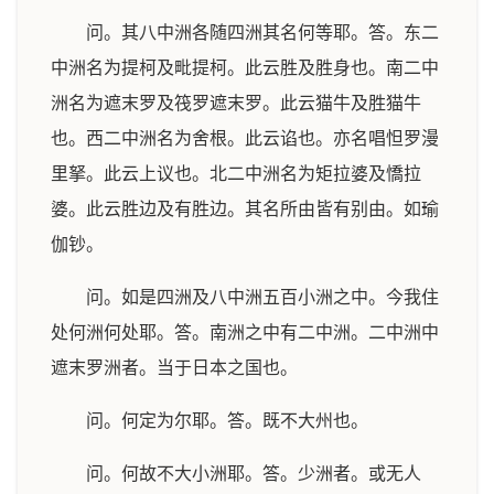
问。其八中洲各随四洲其名何等耶。答。东二
中洲名为提柯及毗提柯。此云胜及胜身也。南二中
洲名为遮末罗及筏罗遮末罗。此云猫牛及胜猫牛
也。西二中洲名为舍根。此云谄也。亦名唱怛罗漫
里拏。此云上议也。北二中洲名为矩拉婆及憍拉
婆。此云胜边及有胜边。其名所由皆有别由。如瑜
伽钞。
问。如是四洲及八中洲五百小洲之中。今我住
处何洲何处耶。答。南洲之中有二中洲。二中洲中
遮末罗洲者。当于日本之国也。
问。何定为尔耶。答。既不大州也。
问。何故不大小洲耶。答。少洲者。或无人