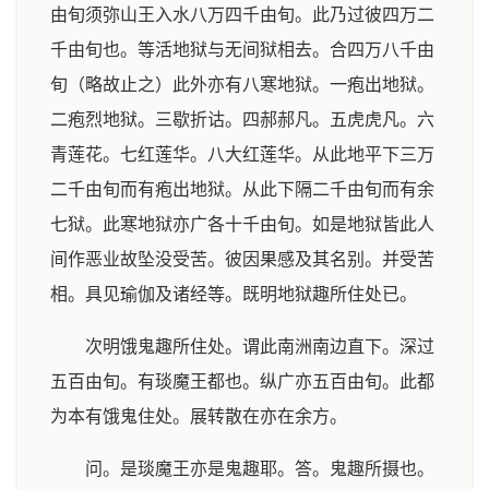
由旬须弥山王入水八万四千由旬。此乃过彼四万二
千由旬也。等活地狱与无间狱相去。合四万八千由
旬（略故止之）此外亦有八寒地狱。一疱出地狱。
二疱烈地狱。三歇折诂。四郝郝凡。五虎虎凡。六
青莲花。七红莲华。八大红莲华。从此地平下三万
二千由旬而有疱出地狱。从此下隔二千由旬而有余
七狱。此寒地狱亦广各十千由旬。如是地狱皆此人
间作恶业故坠没受苦。彼因果感及其名别。并受苦
相。具见瑜伽及诸经等。既明地狱趣所住处已。
次明饿鬼趣所住处。谓此南洲南边直下。深过
五百由旬。有琰魔王都也。纵广亦五百由旬。此都
为本有饿鬼住处。展转散在亦在余方。
问。是琰魔王亦是鬼趣耶。答。鬼趣所摄也。