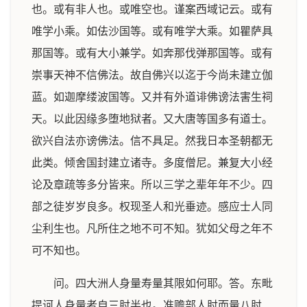
也。或有非人也。或唯空也。谨案西域记云。或有
唯学小乘。如佉沙国等。或有唯学大乘。如瞿萨具
那国等。或有大小兼学。如奔那伐弹那国等。或有
崇事天神不信佛法。故自佛兴以迄于今尚未建立伽
蓝。如迦摩缕波国等。又并有外道诽佛谤法害生祠
天。以此因缘多堕地狱者。又大唐等国多有道士。
欲兴自法亦谤佛法。信不具足。然我日本圣朝都无
此类。倾舍国封建立诸寺。多度僧尼。兼复大小经
论及章疏等多分皆来。所以三学之辈年年不少。四
部之徒岁岁良多。权现圣人和光垂迹。感应士人同
尘利生也。凡所住之地不可不知。犹如父母之年不
可不知也。
问。四大洲人身量寿量其限如何耶。答。东毗
提诃人身量者自三肘半也。准赡部人肘而量八肘