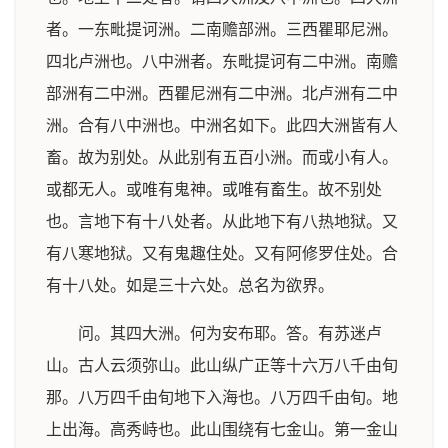
者。一东毗提诃洲。二南赡部洲。三西瞿耶尼洲。
四北卢洲也。八中洲者。东毗提诃有二中洲。南赡
部洲有二中洲。西瞿尼洲有二中洲。北卢洲有二中
洲。合有八中洲也。中洲名如下。此四大洲皆有人
畜。故为别处。从此别有五百小洲。而或小有人。
或都无人。或唯有鬼神。或唯有畜生。故不别处
也。言地下有十八处者。从此地下有八热地狱。又
有八寒地狱。又有鬼趣住处。又有阿修罗住处。合
有十八处。如是三十六处。总名为欲界。
问。其四大洲。何为安布耶。答。有苏迷卢
山。古人云须弥山。此山纵广正等十六万八千由旬
那。八万四千由旬地下入海也。八万四千由旬。地
上出海。高秀峙也。此山围绕有七金山。第一金山