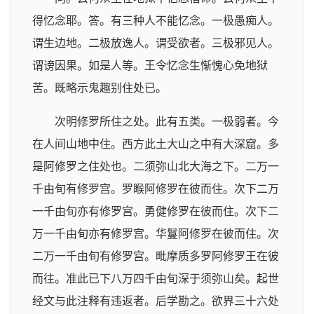
得忆念耶。答。有三种人不能忆念。一极愚痴人。
谓生边地。二极放逸人。谓受欲者。三极邪见人。
谓谤因果。如是人等。王令忆念生惭愧心免地狱
苦。既略示鬼趣别住处已。
次明修罗所住之处。此有五类。一极弱者。今
在人间山地中住。西方此土大山之中有大深窟。多
是阿修罗之住处也。二须弥山北大海之下。二万一
千由旬有修罗宫。罗睺阿修罗在彼而住。次下二万
一千由旬亦有修罗宫。勇健修罗在彼而住。次下二
万一千由旬亦有修罗宫。华鬘阿修罗在彼而住。次
二万一千由旬有修罗宫。毗摩质多罗阿修罗王在彼
而往。准此已下八万四千由旬深于须弥山矣。起世
经文与此注释有违返者。后学勘之。欲界三十六处