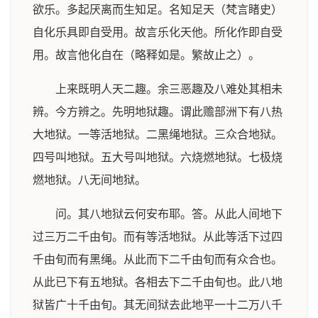
欲乐。多起厌离而生知足。名知足天（梵言睹史）
自化乐具即自受用。故言乐化天他。所化作即自受
用。故言他化自在（略释如是。繁故止之）。
上来既明人天二趣。余三恶趣及八难处其相未
辨。今方辨之。先明地狱趣。谓此赡部洲下有八热
大地狱。一等活地狱。二黑绳地狱。三众合地狱。
四号叫地狱。五大号叫地狱。六烧燃地狱。七极烧
燃地狱。八无间地狱。
问。其八地狱云何安布耶。答。从此人间地下
过三万二千由旬。而有等活地狱。从此等活下过四
千由旬而有黑绳。从此而下二千由旬而有众合也。
从此已下有五地狱。各相去下二千由旬也。此八地
狱皆广十千由旬。其无间狱去此地平一十二万八千