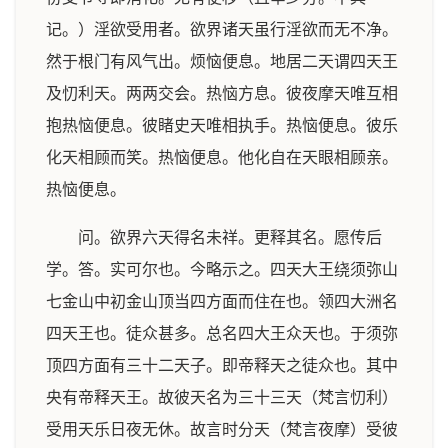
记。）淫欲受用者。欲界诸天虽行淫欲而无不净。
然于根门有风气出。烦恼便息。地居二天谓四天王
及忉利天。两两交会。热恼方息。彼夜摩天唯互相
抱热恼便息。彼睹史天唯相执手。热恼便息。彼乐
化天相顾而笑。热恼便息。他化自在天眼相顾亲。
热恼便息。
问。欲界六天得名未祥。更释其名。愿传后
学。答。实可尔也。今略示之。四天大王绕须弥山
七金山中初金山顶当四方面而住在也。领四大洲名
四天王也。徒众甚多。总名四大王众天也。于须弥
顶四方面有三十二天子。即帝释天之徒众也。其中
央有帝释天王。故彼天名为三十三天（梵言忉利）
受用天乐日夜无休。故言时分天（梵言夜摩）受彼