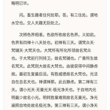
略明已毕。
问。畜生趣者住何处耶。答。有三住处。谓地
水空也。交人天趣无别处之。
次辨色界相者。色欲所依故名色界。义如前。
色界有四禅十八天处也。初禅有三天。谓梵众天·
梵辅天·大梵天也。大梵所有所化所领故名梵众
也。于大梵前行列待卫。故名梵辅也。广善所生故
名梵天。此梵则大故名大梵也。由彼获得中间静虑
故。最初生复最后没。有胜威德故名大梵也。光洁
自在总名天也。禅谓禅那。此云静虑。第二禅有三
天。谓小光天·无量光天·极光净天也。于自地内光
明最少故名小光。明转胜量难侧故名无量光。净光
遍照自地处故名极光净。第三禅有三天。谓小净天