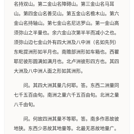
名持双山。第二金山名障碍山。第三金山名马耳
山。第四金山名善见山。第五金山名檐木山。第六
金山名持轴山。第七金山名尼达罗山。第一金山高
须弥山之半量也。余六金山次第半半而减小之也。
须弥山边七金山外有四大洲及八中洲（名如先列）
东毗提洲形如半月也。南赡部洲形如车箱也。西瞿
耶尼彼形圆满如满月也。北卢洲彼形四方也。其四
大洲及八中洲人面之形如其洲形。
问。其四大洲其量几何耶。答。东西二洲量同
七千五百由旬。南洲之量六千五百由旬。北洲之量
八千由旬。
问。何故四洲其量不等耶。答。南多作恶故彼
地狭。东西少恶故其地量等。北最无恶故地量广。