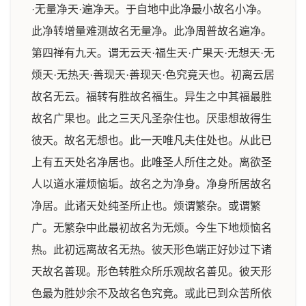
·无量净天·遍净天。于自地中此净最小故名小净。
此净转增量难测故名无量净。此净周普故名遍净。
第四禅有九天。谓无云天·福生天·广果天·无想天·无
烦天·无热天·善现天·善现天·色究竟天也。初离云居
故名无云。福转有胜故名福生。异生之中其福最胜
故名广果也。此之三天凡圣杂住也。厌患想故得生
彼天。故名无想也。此一天唯凡夫住处也。从此已
上有五天处名净居也。此唯圣人所住之处。离欲圣
人以道水灌烦恼垢。故名之为净身。净身所居故名
净居。此诸天处纯圣所止也。烦谓繁杂。或谓繁
广。无繁杂中此最初故名为无烦。今生下地烦恼名
热。此初远离故名无热。彼天形色端正好妙过下诸
天故名善现。形色转胜众所乐观故名善见。彼天形
色最为胜妙余不及故名色究竟。或此已到众苦所依