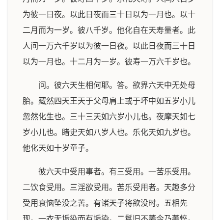
为彼一日夜。以此日夜而三十日以为一月也。以十
二月而为一岁。彼八千岁。他化自在天寿量者。此
人间一万六千岁以为彼一日夜。以此日夜而三十日
以为一月也。十二月为一岁。彼寿一万六千岁也。
问。彼六天生相何耶。答。欲界六天中无处母
胎。藏然四天王天于父母肩上或于坏中如五岁小儿
忽然化生也。三十三天如六岁小儿也。夜摩天如七
岁小儿也。睹史天如八岁人也。乐化天如九岁也。
他化天如十岁童子。
彼六天中受用事者。有三受用。一苦乐受用。
二饮食受用。三淫欲受用。苦乐受用者。天趣多分
受用衰恼坠没之苦。有诸天子将欲没时。五相先
现。一衣无垢染而有垢染。二鬘旧不萎今乃萎悴。