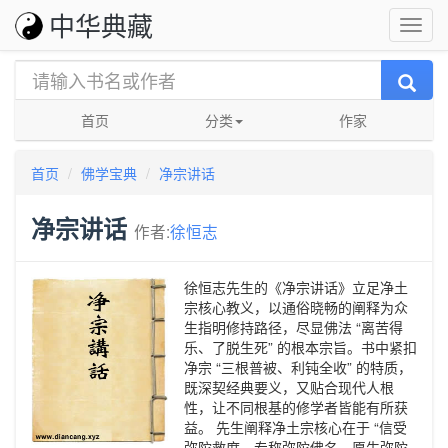
中华典藏
首页
分类
作家
首页
佛学宝典
净宗讲话
净宗讲话
作者:
徐恒志
徐恒志先生的《净宗讲话》立足净土
宗核心教义，以通俗晓畅的阐释为众
生指明修持路径，尽显佛法 “离苦得
乐、了脱生死” 的根本宗旨。书中紧扣
净宗 “三根普被、利钝全收” 的特质，
既深契经典要义，又贴合现代人根
性，让不同根基的修学者皆能有所获
益。 先生阐释净土宗核心在于 “信受
弥陀救度，专称弥陀佛名，愿生弥陀