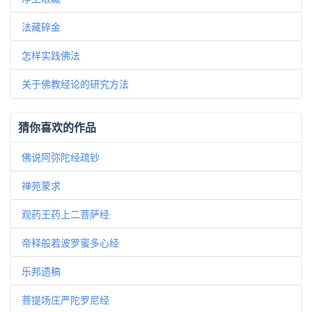
法藏碎金
怎样实践佛法
关于佛教经论的研究方法
猜你喜欢的作品
佛说阿弥陀经疏钞
禅苑蒙求
观药王药上二菩萨经
帝释般若波罗蜜多心经
乐邦遗稿
菩提场庄严陀罗尼经