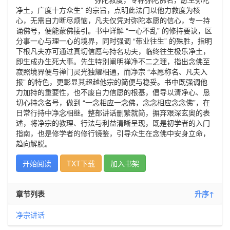
净土，广度十方众生” 的宗旨，点明此法门以他力救度为核
心，无需自力断尽烦恼，凡夫仅凭对弥陀本愿的信心，专一持
诵佛号，便能蒙佛接引。书中详解 “一心不乱” 的修持要诀，区
分事一心与理一心的境界，同时强调 “带业往生” 的殊胜，指明
下根凡夫亦可通过真切信愿与持名功夫，临终往生极乐净土，
即生成办生死大事。先生特别阐明禅净不二之理，指出念佛至
寂照境界便与禅门灵光独耀相通，而净宗 “本愿称名、凡夫入
报” 的特色，更彰显其超越他宗的简便与稳妥。书中既强调他
力加持的重要性，也不废自力信愿的根基，倡导以清净心、恳
切心持念名号，做到 “一念相应一念佛，念念相应念念佛”，在
日常行持中净念相继。整部讲话删繁就简，摒弃艰深玄奥的表
述，将净宗的教理、行法与利益清晰呈现，既是初学者的入门
指南，也是修学者的修行镜鉴，引导众生在念佛中安身立命，
趋向解脱。
开始阅读
TXT下载
加入书架
章节列表
升序↑
净宗讲话