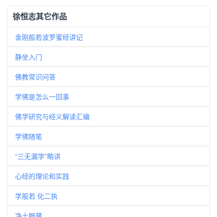
徐恒志其它作品
金刚般若波罗蜜经讲记
静坐入门
佛教常识问答
学佛是怎么一回事
佛学研究与经义解读汇编
学佛随笔
“三无漏学”略讲
心经的理论和实践
学般若 化二执
净土眼藏