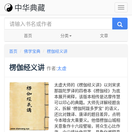
中华典藏
首页
分类
文章
首页
佛学宝典
楞伽经义讲
楞伽经义讲
作者:
太虚
太虚大师的《楞伽经义讲》以刘宋求
那跋陀罗译的四卷本《楞伽经》为底
本展开阐释，该版本相传是达摩传慧
可以印心的典籍。大师先详解经题含
义，拆解 “楞伽阿跋多罗宝” 的语义，
还比对魏译、唐译的题目差异，点明
今本暗含大乘要义。他借楞伽山城相
关意象作十六段譬喻，将众生心比作
海，六尘境比作风等，具象化阐释真