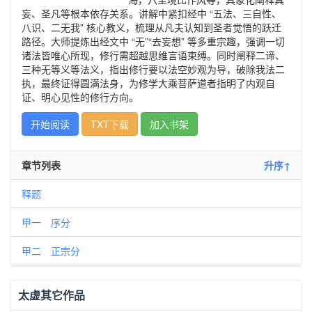
妄、圣凡等根本依存关系。讲解中紧扣经中 “五法、三自性、
八识、二无我” 核心教义，梳理从凡夫认知到圣者觉悟的跃迁
路径。大师提炼出经文中 “无”“去妄想” 等多重宗趣，强调一切
诸法皆唯心所现，修行需超越思维言语束缚。同时阐释二谛、
三种无等义等法义，指出修行要以法空妙观为导，破除我法二
执，最终证得圆满法身，为修学大乘菩萨道者指明了内观自
证、明心见性的修行方向。
开始阅读
TXT下载
加入书架
章节列表
升序↑
释题
甲一 序分
甲二 正宗分
太虚其它作品