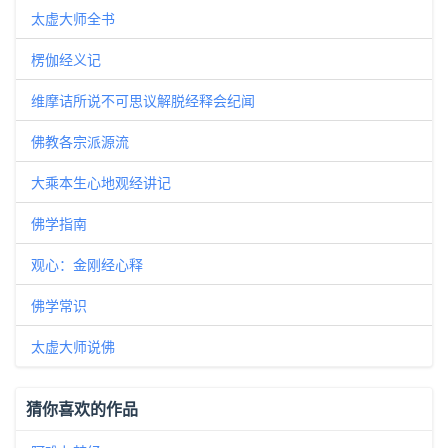
太虚大师全书
楞伽经义记
维摩诘所说不可思议解脱经释会纪闻
佛教各宗派源流
大乘本生心地观经讲记
佛学指南
观心：金刚经心释
佛学常识
太虚大师说佛
猜你喜欢的作品