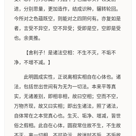
进，分别思量，更加造作，结成识种，辗转轮回。
今所对之色蕴既空，则能对之四阴何有。亦复如是
者，言受不异空，空不异受；受即是空，空即是受
也。余类推。
【舍利子！是诸法空相：不生不灭，不垢不
净，不增不减。】
此明圆成实性，正说离相实相自在心体也。诸
法，包括世出世间有为无为一切法。本来平等真
实，无诸差别，即相非相，故曰空相；空而不空，
万物齐现，故又曰实相；即出生诸法，照了诸法，
自体常在之本觉真心也。生灭、垢净、增减，皆世
俗之假相。此自在心体，圆寂常住故不生，不生故
不灭。离一切相，不可染污，故迷时不垢，不垢故