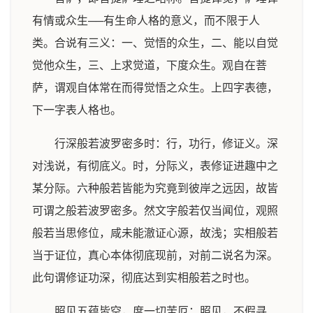
有情或众生──有生命人格的意义，而不限于人
类。合说有三义：一、觉悟的众生，二、能以自觉
觉他众生，三、上求觉道，下度众生。观自在菩
萨，谓观自体常在而得觉悟之众生。上四字表德，
下一字表人格也。
行深般若波罗密多时：行，功行，修证义。深
对浅说，有彻底义。时，分际义，表修证进趣中之
某分际。六种般若皆能为究竟到彼岸之远因，故皆
可谓之般若波罗密多。然文字般若仅当闻位，观照
般若当思修位，咸未能澈证心源，故浅；实相般若
当于证位，真心本体彻底现前，对前二说名为深。
此句谓修证功深，彻底达到实相般若之时也。
照见五蕴皆空，度一切苦厄：照见，不假寻