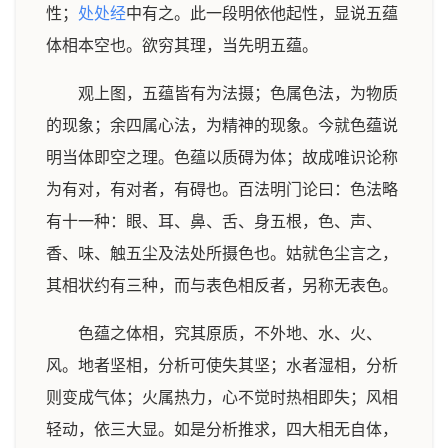
性；
处处经
中有之。此一段明依他起性，显说五蕴
体相本空也。欲穷其理，当先明五蕴。
观上图，五蕴皆有为法摄；色属色法，为物质
的现象；余四属心法，为精神的现象。今就色蕴说
明当体即空之理。色蕴以质碍为体；故成唯识论称
为有对，有对者，有碍也。百法明门论曰：色法略
有十一种：眼、耳、鼻、舌、身五根，色、声、
香、味、触五尘及法处所摄色也。姑就色尘言之，
其相状约有三种，而与表色相反者，另称无表色。
色蕴之体相，究其原质，不外地、水、火、
风。地者坚相，分析可使失其坚；水者湿相，分析
则变成气体；火属热力，心不觉时热相即失；风相
轻动，依三大显。如是分析推求，四大相无自体，