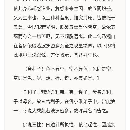
依此身心起惑造业，复感未来生因，故五阴炽盛，
又为生本也。以上种种苦果，推究其原，皆依托于
五蕴，今以般若光明，照破五蕴当体皆空，故依五
蕴而有之一切苦厄，无不超脱远离。此二句乃观自
在菩萨依般若波罗密多亲证之现量境界，以下即将
此境界显说密说，方便教示，普益群生也。
【舍利子！色不异空，空不异色；色即是空，
空即是色。受、想、行、识，亦复如是。】
舍利子，梵语舍利弗。弗，译子，母名舍利，
子以母名，故曰舍利子。在佛小乘弟子中，智能第
一，今说大乘般若波罗密多，故呼其名而告之。
佛说三性：曰遍计所执性，依他起性，圆成实