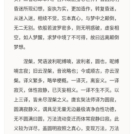
昏迷所现幻想，妄执为实，更加造作，转复昏迷，
从迷入迷，相续不觉，忘本真心，与梦中之颠倒，
无二无别。依般若波罗密多，则无明惑破，虚妄相
空，如人梦醒，求梦中境了不可得，故曰远离颠倒
梦想。
涅槃，梵语波利昵缚喃，波利者，圆也，昵缚
喃言寂；旧云涅槃，音讹略也；今或顺古，亦云涅
槃。译义繁多，略举梗概。一译灭，离妄义。一译
寂灭，体性寂静，已灭妄相义。一译不生不灭。以
上三译，皆未尽涅槃之义。唐玄奘法师译为圆寂，
圆满寂静义，谓具足无量无边最极清净自性功德，
无不圆满曰圆，万法流动变迁而体常寂静曰寂。此
义较为详尽，盖圆明寂照之真心，变现万法，万法