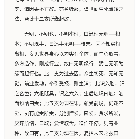
支，谓因果不亡故。亦名缘起，谓世间生死流转之
法，皆此十二支所缘起故。
无明，不明也，不明本理，曰迷理无明──根
本；不明现事，曰迷事无明──枝末。因不知实相
离相，妄见世界身心以为实有个体，而生心取着，
多方造作，则成行业，故曰无明缘行，犹言无明为
缘而起行也。此二支为过去因。众生初死，无知无
觉，前业发动，牵引受报，则生识； 此识入胎，谓
之名色；六根既具，谓之六入；生后触境曰触；触
而领纳曰受；此五支为现在果。领受前境，仍迷不
觉，执有能受所受，分别憎爱，曰爱；贪求所爱，
厌弃所憎，曰取；爱憎取舍，造作不停，则有业
种，故曰有；此三支为现在因。复招未来之报曰