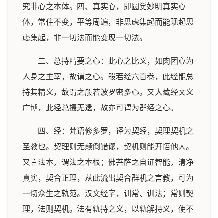
究非心之本体。四、真实心，即圆觉妙明真实心
体，常住不变，平等周遍，非思虑集起而能现起思
虑集起，非一切法而能变现一切法。
二、总持精要之心：此心之比义，如肉团心为
人身之主宰，故谓之心。般若经六百卷，此经能总
持其精义，故谓之般若波罗密多心。又大藏经文义
广博，此经总摄无遗，故亦可谓为群经之心。
四、经：梵语修多罗，译为契经，契理契机之
圣教也。契理则无颠倒错谬，契机则能开悟他人。
又言法本，谓法之本根；佛菩萨之自证智能，清净
真实，契合正理，从此流出契合群机之言教，可为
一切众生之轨范。汉文经字，训常、训法；常则契
理，法则契机。法有轨持之义，以轨解持义，使不