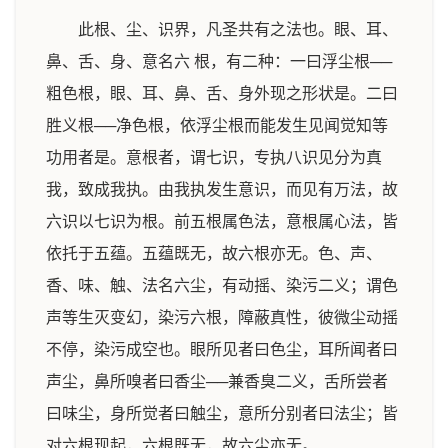
此根、尘、识界，凡圣共有之法也。眼、耳、
鼻、舌、身、意名六 根，有二种：一曰浮尘根──
粗色根，眼、耳、鼻、舌、身外现之形状是。二曰
胜义根──净色根，依浮尘根而能发生见闻觉知等
功用者是。意根者，谓七识，专执八识见分为真
我，致成我执。由我执发生意识，而见有万法，故
六识以七识为根。前五根属色法，意根属心法，皆
依托于五蕴。五蕴既无，故六根亦无。色、声、
香、味、触、法名六尘，有动摇、染污二义；谓色
声等生灭变幻，染污六根，障蔽真性，彼微尘动摇
不停，染污成空也。眼所见者曰色尘，耳所闻者曰
声尘，鼻所嗅者曰香尘──兼香臭二义，舌所尝者
曰味尘，身所觉者曰触尘，意所分别者曰法尘；皆
对六根现起，六根既无，故六尘亦无。