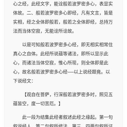
心之经，此经文字，能诠般若波罗密多心，表显实
体故。二、般若波罗密多心即经，凡有文言，皆是
实相，经之全体即般若，般若之全体即经，总持万
法而当体空寂，无能诠所诠故。
以是可知般若波罗密多心经，即无相实相常住
真心之自体。此经所说蕴等诸法，即所以显示此
心，而诸法当体空寂，惟心所现，则全体即是此
心，故名般若波罗密多心经──以上说经题竟。以
下说经文：
【观自在菩萨，行深般若波罗密多时，照见五
蕴皆空，度一切苦厄。】
此一段为结集此经者叙述此经之缘起。第一句
叙说经人，策二句叙所修法，第三、四两句叙所证