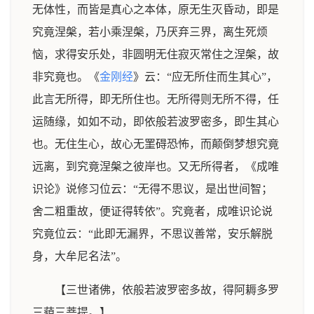
无体性，而皆是真心之本体，原无生灭昏动，即是
究竟涅槃，若小乘涅槃，乃厌弃三界，离生死烦
恼，求得安乐处，非圆明无住寂灭常住之涅槃，故
非究竟也。《
金刚经
》云：“应无所住而生其心”，
此言无所得，即无所住也。无所得则无所不得，任
运随缘，如如不动，即依般若波罗密多，即生其心
也。无住生心，故心无罣碍恐怖，而颠倒梦想究竟
远离，到究竟涅槃之彼岸也。又无所得者，《成唯
识论》说修习位云：“无得不思议，是出世间智；
舍二粗重故，便证得转依”。究竟者，成唯识论说
究竟位云：“此即无漏界，不思议善常，安乐解脱
身，大牟尼名法”。
【三世诸佛，依般若波罗密多故，得阿耨多罗
三藐三菩提。】