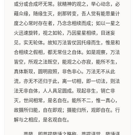
或分或合成坏无常。就精神的观之，举心动念，必
藉众缘，随缘生灭，剎那转变，吾人觉有能思量计
度之心常时存在者，乃念念相续而成；如以一星之
火迅速旋转，视之如轮，乃因星星相续，目迷妄
见，实无轮体。故知万法皆仗因托缘而生，惟是和
合相续之假相，都无常住之自体。如是观察，万法
皆空，所观之法既空，能观之心亦寂，能所不生，
真体斯现，圆明寂照，非色非心。万法无不从此
流，亦无不还归于此，离一切相，即一切法，则法
法无非自体，人人具足圆成。现起非生，销亡非
灭，世间相常，是名自在。能所不二，惟一真心，
故摄所归能，自在即观；摄能归所，观即自在。行
解与之相应，是名观自在。
菩萨，即菩提萨埵之略称。菩提译觉，萨埵译