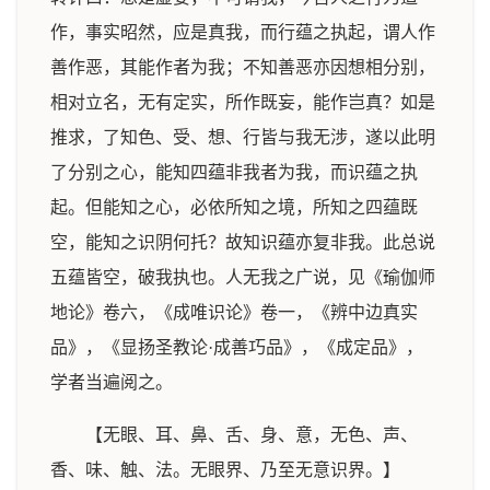
作，事实昭然，应是真我，而行蕴之执起，谓人作
善作恶，其能作者为我；不知善恶亦因想相分别，
相对立名，无有定实，所作既妄，能作岂真？如是
推求，了知色、受、想、行皆与我无涉，遂以此明
了分别之心，能知四蕴非我者为我，而识蕴之执
起。但能知之心，必依所知之境，所知之四蕴既
空，能知之识阴何托？故知识蕴亦复非我。此总说
五蕴皆空，破我执也。人无我之广说，见《瑜伽师
地论》卷六，《成唯识论》卷一，《辨中边真实
品》，《显扬圣教论·成善巧品》，《成定品》，
学者当遍阅之。
【无眼、耳、鼻、舌、身、意，无色、声、
香、味、触、法。无眼界、乃至无意识界。】