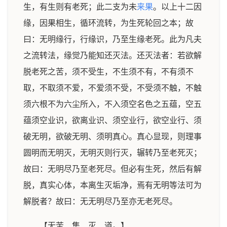
生，有生则有老死；此二支为未
来果
。以上十二因
缘，因果相生，循环流转，为生死轮回之本；故
曰：无明缘行，行缘识，乃至生缘老死。此为凡夫
之流转法，缘觉乃能知还灭法。还灭法者：若欲解
脱老死之苦，须不受生，不生须不有，不有须不
取，不取须不爱，不爱须不受，不受须不触，不触
须六根不为六尘所入，不入须空名色之五蕴，空五
蕴须空业识，欲离业识、须空业行，欲空业行、须
破无明，欲破无明、须明真心。真心显现，则理事
圆明而无明灭，无明灭则行灭，辗转乃至老死灭；
故曰：无明尽乃至老死尽。但必有生死，然后有解
脱，真实心体，本离生灭垢净，焉有无明等法可为
解脱者？故曰：无无明尽乃至亦无老死尽。
【无苦、集、灭、道。】