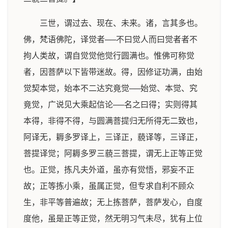
三世，谓过去、现在、未来。诸，言其多也。
佛，梵语佛陀，译觉者──不曰觉人而曰觉者者不
拘人类故，谓自觉觉他觉行圆满也。惟佛可称觉
者，因菩萨以下皆带迷故。得，因修证功满，由始
觉契本觉，始本不二达究竟觉──始觉、本觉、究
竟觉，广说见大乘起信论──名之曰得；实则得其
本得，非得不得，与圆满菩提归无所得无二致也，
阿译无，耨多罗译上，三译正，藐译等，三译正，
菩提译觉；阿耨多罗三藐三菩提，谓无上正等正觉
也。正觉，拣凡夫外道，虽亦有觉悟，邪妄不正
故；正等拣小乘，虽属正觉，但专求自利不顾众
生，非平等普遍故；无上拣菩萨，菩萨发心，自度
度他，虽是正等正觉，然无明习气未尽，犹有上位