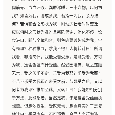
肉筋骨、浓血汗液、粪尿涕唾，三十六物，以何为
我？如皆为我，则成多我，若指一为我，余为谁
何？若谓和合之影状为我，则幼少壮老时时变迁，
应以何时之形状为准？且新陈代谢，消化不停，饮
食进口，即与全体和合，则鱼肉菜饭皆成为我，宁
有是理？种种推寻，求我不得！人将转计曰：所谓
我者，非指肉体，我能受苦受乐，是能受者，方可
为我；遂舍色蕴而计受蕴。然受因境有，境之违顺
无常，受之苦乐不定，苦受为我耶？乐受为我耶？
不苦不乐受为我耶？未受之前，与既受之后，又以
何者为我耶？推想至此，又转计曰：我能想相分别
于万法，此能想者，当然是我，于是复舍受蕴而执
想蕴。但想依受生，受既无常，想岂真实？于是复
转计曰：想是虚妄，不可谓我，今吾人之行为造