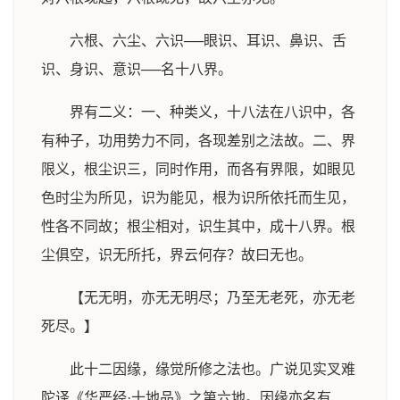
六根、六尘、六识──眼识、耳识、鼻识、舌
识、身识、意识──名十八界。
界有二义：一、种类义，十八法在八识中，各
有种子，功用势力不同，各现差别之法故。二、界
限义，根尘识三，同时作用，而各有界限，如眼见
色时尘为所见，识为能见，根为识所依托而生见，
性各不同故；根尘相对，识生其中，成十八界。根
尘俱空，识无所托，界云何存？故曰无也。
【无无明，亦无无明尽；乃至无老死，亦无老
死尽。】
此十二因缘，缘觉所修之法也。广说见实叉难
陀译《华严经·十地品》之第六地。因缘亦名有