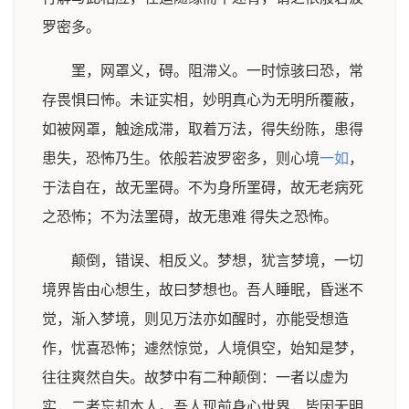
罗密多。
罣，网罩义，碍。阻滞义。一时惊骇曰恐，常
存畏惧曰怖。未证实相，妙明真心为无明所覆蔽，
如被网罩，触途成滞，取着万法，得失纷陈，患得
患失，恐怖乃生。依般若波罗密多，则心境
一如
，
于法自在，故无罣碍。不为身所罣碍，故无老病死
之恐怖；不为法罣碍，故无患难 得失之恐怖。
颠倒，错误、相反义。梦想，犹言梦境，一切
境界皆由心想生，故曰梦想也。吾人睡眠，昏迷不
觉，渐入梦境，则见万法亦如醒时，亦能受想造
作，忧喜恐怖；遽然惊觉，人境俱空，始知是梦，
往往爽然自失。故梦中有二种颠倒：一者以虚为
实，二者忘却本人。吾人现前身心世界，皆因无明