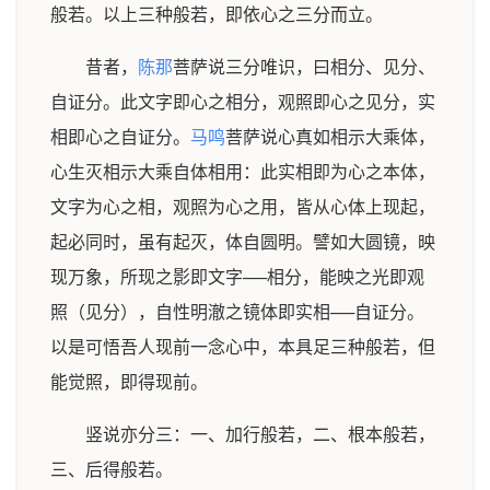
般若。以上三种般若，即依心之三分而立。
昔者，
陈那
菩萨说三分唯识，曰相分、见分、
自证分。此文字即心之相分，观照即心之见分，实
相即心之自证分。
马鸣
菩萨说心真如相示大乘体，
心生灭相示大乘自体相用：此实相即为心之本体，
文字为心之相，观照为心之用，皆从心体上现起，
起必同时，虽有起灭，体自圆明。譬如大圆镜，映
现万象，所现之影即文字──相分，能映之光即观
照（见分），自性明澈之镜体即实相──自证分。
以是可悟吾人现前一念心中，本具足三种般若，但
能觉照，即得现前。
竖说亦分三：一、加行般若，二、根本般若，
三、后得般若。