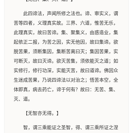
此四谛法，声闻所修之法也。谛、审实义，谓
苦等四者，义理真实故。三界、六道，惟苦无乐，
此理真实，故曰苦谛。集、聚集义，由惑造业，集
起依正二报，为苦之因，实无他因，故曰集谛。欲
脱苦果，须断集因，集断苦离曰灭；集因苦果，实
可断灭，故曰灭谛。欲灭苦集，须依能灭之道；如
实修行，修行功深，实能灭苦，故曰道谛。佛因众
生迷成苦果，乃说四谛法以对治之；悟苦本空，全
体即真，病去药亡，谛于何有？故曰：无苦、集、
灭、道。
【无智亦无得。】
智，谓三乘能证之圣智，得、谓三乘所证之涅