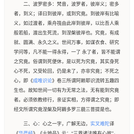
二、波罗密多：梵音，波罗者，彼岸义；密多
者，到义；译曰到彼岸，或到究竟。到彼岸有比喻
义，如过渡者，乘舟筏由此岸到彼岸，以比吾人乘
般若船，渡出生死流，到涅槃彼岸也。究竟，有成
就、圆满、永久之义。世间万事，如谋衣食、研究
学问等，凡不能一得永得，一了 永了者，皆不能谓
之究竟。俗谓到死便休，是以死为究竟，其实身死
心不死，又受轮回，仍是未了，亦非究竟；不死之
心，即《
成唯识论
》卷三所谓阿赖耶识流转五趣四
生也。故知世间一切有为无常之法，无有能到究竟
者。必须依教修行，亲证实相，方得谓之究竟；即
经文所谓究竟涅槃及阿耨多罗三藐三菩提是也。
三、心：心之一字，广解无边，
实叉难陀
译
《
华严经
》《十地品》云：“三界诸法唯有心故”。