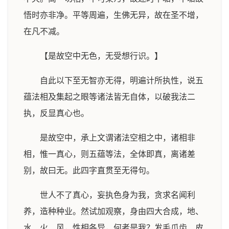
悟时亦非净。平等周遍，生佛无异，故在圣不增，
在凡不减。
【是故空中无色，无受想行识。】
自此以下至无智亦无得，明遍计所执性，说五
蕴法相及集起之眼等诸法皆无自体，以破我法二
执，反显真心也。
是故空中，承上文谓诸法空相之中，诸相非
相，惟一真心，则五蕴等法，全体即真，离诸差
别，故曰无。此四字直贯至无得句。
世人不了真心，妄执色身为我，贪求名闻利
养，造种种业。然试加观察，身由四大合成，地、
水、火、风，性相各异，何者是我？发毛爪齿、皮