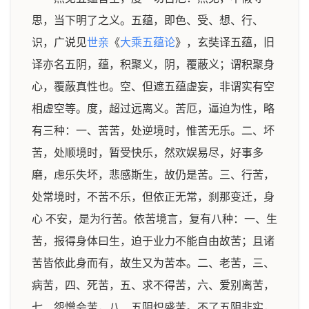
思，当下明了之义。五蕴，即色、受、想、行、
识，广说见
世亲
《
大乘五蕴论
》，玄奘译五蕴，旧
译亦名五阴，蕴，积聚义，阴，覆蔽义；谓积聚身
心，覆蔽真性也。空、但遮五蕴虚妄，非谓实有空
相虚空等。度，超过远离义。苦厄，逼迫为性，略
有三种：一、苦苦，处逆境时，惟苦无乐。二、坏
苦，处顺境时，暂受快乐，然欢娱易尽，好事多
磨，虑乐失坏，悲感斯生，故仍是苦。三、行苦，
处常境时，不苦不乐，但依正无常，刹那变迁，身
心 不安，是为行苦。依苦境言，复有八种：一、生
苦，报得身体曰生，迫于业力不能自由故苦；且诸
苦皆依此身而有，故生又为苦本。二、老苦，三、
病苦，四、死苦，五、求不得苦，六、爱别离苦，
七、怨憎会苦，八、五阴炽盛苦。不了五阴非实，