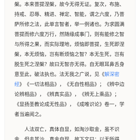
槃。本来菩提涅槃，故今无得无证。复次，布施、
持戒、忍辱、精进、禅定、智能，谓之六度，乃菩
萨所修之法，此单言智者，举一例诸也。为求圆满
菩提而修六度万行，然随缘成事门，则有能修之智
与所得之果，而实际理地，烦恼即菩提，生死即涅
槃，本无烦恼，岂有断烦恼之智？本无生死，岂有
脱生死之涅槃？故曰无智亦无得。自无眼耳鼻舌身
意至此，破法执也。法无我之广说，见《
解深密
经
》《一切法相品》，《无自性相品》；《辨中边
论辨相品》，《辨真实品》，《辨无上乘品》；
《显扬圣教论成无性品》，《成唯识论》卷一，学
者当遍阅之。
人法双亡，真体自显，如淘沙取金，虽不识
金，但去其沙，真金自现，故下文曰：以无所得