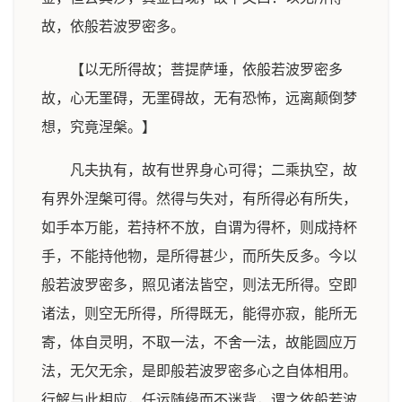
故，依般若波罗密多。
【以无所得故；菩提萨埵，依般若波罗密多
故，心无罣碍，无罣碍故，无有恐怖，远离颠倒梦
想，究竟涅槃。】
凡夫执有，故有世界身心可得；二乘执空，故
有界外涅槃可得。然得与失对，有所得必有所失，
如手本万能，若持杯不放，自谓为得杯，则成持杯
手，不能持他物，是所得甚少，而所失反多。今以
般若波罗密多，照见诸法皆空，则法无所得。空即
诸法，则空无所得，所得既无，能得亦寂，能所无
寄，体自灵明，不取一法，不舍一法，故能圆应万
法，无欠无余，是即般若波罗密多心之自体相用。
行解与此相应，任运随缘而不迷背，谓之依般若波