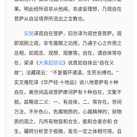
果。明此经所说非从他闻，非虚妄理想，乃观自在
菩萨从自证境界所流出之言教也。
玄奘
译观自在菩萨，旧亦译为观世音菩萨。观
即观照之观，非专属眼之功用，乃通于心之作用之
总相，如观念、观想、观察等。自在，谓自体常存
在，梁译《
大乘起信论
》说真如自体云“自在义
故”；法藏疏云：“不复循环诸道，生死长缚也。”
实叉难陀译《华严经·十地品》说八地菩萨有十种
自在，离世间品说菩萨摩诃萨有十种自在，文繁不
叙。兹略说二义：一、有自体，二、常存在。世间
万法，不外色心，色属物质的，心属精神的；就物
质的观之，凡所有物皆和合生，能和合者亦和 合
生，辗转分析至于极微，皆无一定之体相可得，且