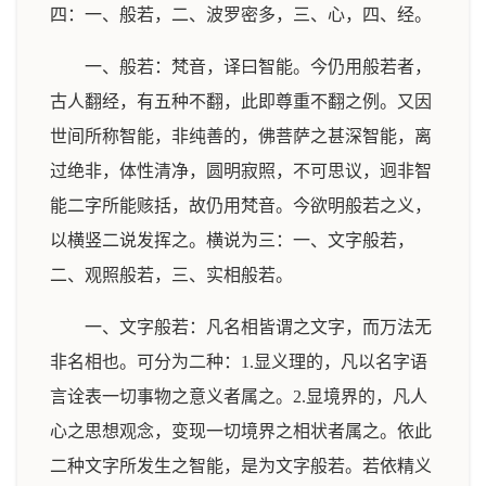
四：一、般若，二、波罗密多，三、心，四、经。
一、般若：梵音，译曰智能。今仍用般若者，
古人翻经，有五种不翻，此即尊重不翻之例。又因
世间所称智能，非纯善的，佛菩萨之甚深智能，离
过绝非，体性清净，圆明寂照，不可思议，迥非智
能二字所能赅括，故仍用梵音。今欲明般若之义，
以横竖二说发挥之。横说为三：一、文字般若，
二、观照般若，三、实相般若。
一、文字般若：凡名相皆谓之文字，而万法无
非名相也。可分为二种：1.显义理的，凡以名字语
言诠表一切事物之意义者属之。2.显境界的，凡人
心之思想观念，变现一切境界之相状者属之。依此
二种文字所发生之智能，是为文字般若。若依精义