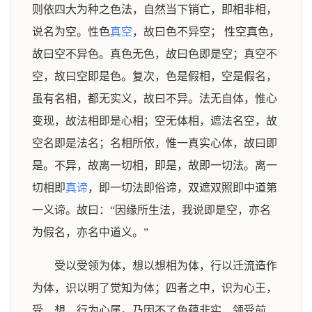
则依四大为种之色法，自然当下销亡，即相非相，
说名为空。性色
真空
，故曰色不异空； 性空真色，
故曰空不异色。真色无色，故曰色即是空；真空不
空，故曰空即是色。复次，色是假相，空是假名，
虽有名相，都无实义，故曰不异。法无自体，惟心
变现，故法相即是心相；空无体相，遮法名空，故
空名即是法名；名相所依，惟一真实心体，故曰即
是。不异，故离一切相，即是，故即一切法。离一
切相即
真谛
，即一切法即俗谛，双遮双照即中道第
一义谛。故曰：“因缘所生法，我说即是空，亦名
为假名，亦名中道义。”
受以受领为体，想以想相为体，行以迁流造作
为体，识以明了觉知为体；四者之中，识为心王，
受、想，行为心属。乃因不了色蕴非实，领受前