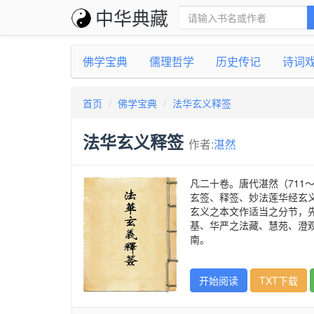
中华典藏
佛学宝典
儒理哲学
历史传记
诗词
首页
佛学宝典
法华玄义释签
法华玄义释签
作者:
湛然
凡二十卷。唐代湛然（711
玄签、释签、妙法莲华经玄
玄义之本文作适当之分节，
基、华严之法藏、慧苑、澄
南。
开始阅读
TXT下载