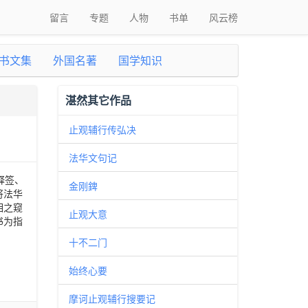
留言
专题
人物
书单
风云榜
书文集
外国名著
国学知识
湛然其它作品
止观辅行传弘决
法华文句记
释签、
金刚錍
将法华
相之窥
止观大意
书为指
十不二门
始终心要
摩诃止观辅行搜要记