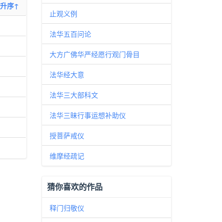
升序↑
止观义例
法华五百问论
大方广佛华严经愿行观门骨目
法华经大意
法华三大部科文
法华三昧行事运想补助仪
授菩萨戒仪
维摩经疏记
猜你喜欢的作品
释门归敬仪