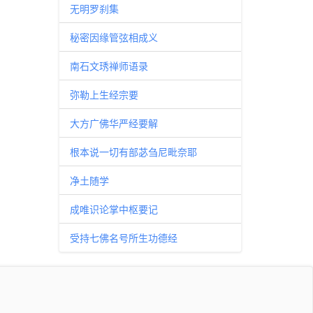
无明罗刹集
秘密因缘管弦相成义
南石文琇禅师语录
弥勒上生经宗要
大方广佛华严经要解
根本说一切有部苾刍尼毗奈耶
净土随学
成唯识论掌中枢要记
受持七佛名号所生功德经