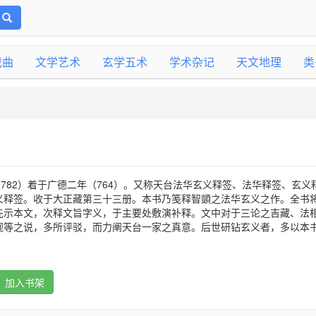
戏曲
文学艺术
玄学五术
学术杂记
天文地理
类
～782）着于广德二年（764）。又称天台法华玄义释签、法华释签、玄义
义释签。收于大正藏第三十三册。本书乃笺释智顗之法华玄义之作。全书
先示本文，次释文旨字义，于主要处敷演补释。文中对于三论之吉藏、法
观等之说，多所评驳，而力阐天台一家之真意。后世研钻玄义者，多以本
加入书架