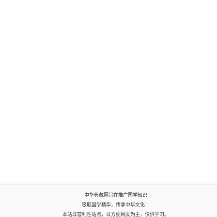
中华典藏网旨在推广国学知识
吸取国学精华，传承中华文化！
本站非营利性站点，以方便网友为主，仅供学习。