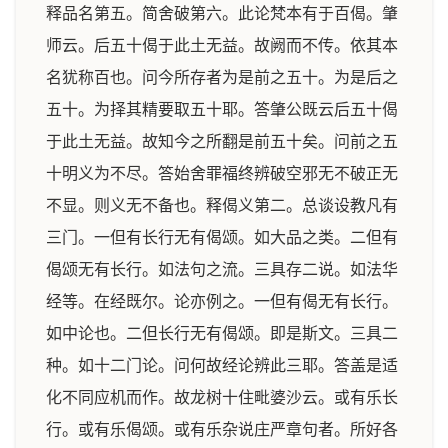
释品名第五。简舍破第六。此论梵本有于百偈。肇
师云。后五十偈于此土无益。故阙而不传。依其本
名犹称百也。问今所存者为是前之五十。为是后之
五十。为择其精要取五十耶。答肇公既云后五十偈
于此土无益。故知今之所翻是前五十矣。问前之五
十明义为不尽。答始舍罪福终辨破空邪无不破正无
不显。则义无不备也。释偈义第二。总谈设教凡有
三门。一但有长行无有偈颂。如大品之类。二但有
偈颂无有长行。如法句之流。三具存二说。如法华
经等。在经既尔。论亦例之。一但有偈无有长行。
如中论也。二但长行无有偈颂。即是斯文。三具二
种。如十二门论。问何故经论辨此三耶。答盖是适
化不同应机而作。故龙树十住毗婆沙云。或有乐长
行。或有乐偈颂。或有乐杂说庄严章句者。所好各