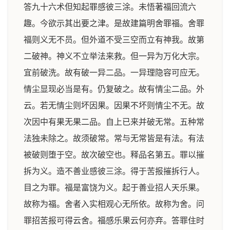
答九十六术但知起罪感彼三涂。未悟著福回流六
趣。今欲示其出要之津。是故建篇明舍罪福。舍罪
福则义无不员。但外道不受三空而立有神我。故第
二破神。神义不立举法来救。但一异为万化大宗。
宜前破洗。故有破一异二品。一异理隐容可应无。
情尘显现必当是有。仍复破之。故有情尘二品。外
云。若无情尘则坏因果。因果不坏则情尘不无。故
次因中有果无果二品。自上已来并破无常。五种常
法独未除之。故须破常。常与无常皆是有法。有法
被破则堕于空。故次破空也。释品名第五。罪以摧
拆为义。造不善业感彼三涂。得于苦报摧拆行人。
目之为罪。福是富饶为义。起于善业招人天乐果。
故称为福。舍者入实相观心无所依。故称为舍。问
罪招苦报可得云舍。福感乐果云何亦弃。答罪住时