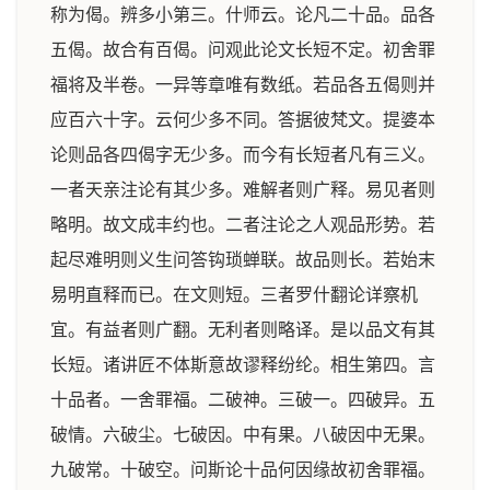
称为偈。辨多小第三。什师云。论凡二十品。品各
五偈。故合有百偈。问观此论文长短不定。初舍罪
福将及半卷。一异等章唯有数纸。若品各五偈则并
应百六十字。云何少多不同。答据彼梵文。提婆本
论则品各四偈字无少多。而今有长短者凡有三义。
一者天亲注论有其少多。难解者则广释。易见者则
略明。故文成丰约也。二者注论之人观品形势。若
起尽难明则义生问答钩琐蝉联。故品则长。若始末
易明直释而已。在文则短。三者罗什翻论详察机
宜。有益者则广翻。无利者则略译。是以品文有其
长短。诸讲匠不体斯意故谬释纷纶。相生第四。言
十品者。一舍罪福。二破神。三破一。四破异。五
破情。六破尘。七破因。中有果。八破因中无果。
九破常。十破空。问斯论十品何因缘故初舍罪福。