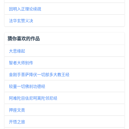
因明入正理论续疏
法华玄赞义决
猜你喜欢的作品
大悲缘起
智者大师别传
金刚手菩萨降伏一切部多大教王经
较量一切佛刹功德经
阿难陀目佉尼呵离陀邻尼经
押座文类
开悟之旅