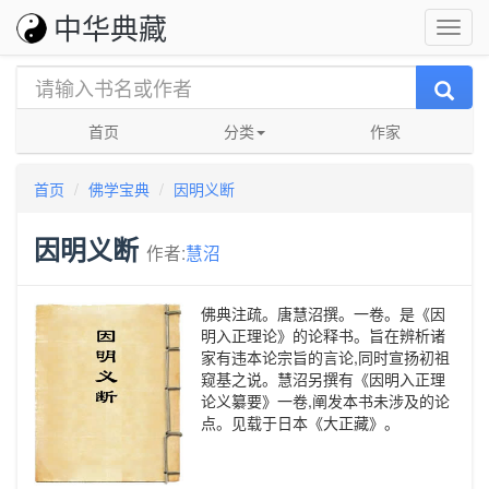
中华典藏
首页
分类
作家
首页
佛学宝典
因明义断
因明义断
作者:
慧沼
佛典注疏。唐慧沼撰。一卷。是《因
明入正理论》的论释书。旨在辨析诸
家有违本论宗旨的言论,同时宣扬初祖
窥基之说。慧沼另撰有《因明入正理
论义纂要》一卷,阐发本书未涉及的论
点。见载于日本《大正藏》。