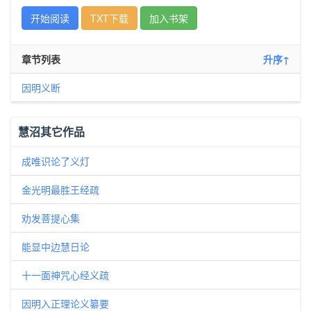
开始阅读
TXT下载
加入书架
章节列表
升序↑
因明义断
慧沼其它作品
成唯识论了义灯
金光明最胜王经疏
劝发菩提心集
能显中边慧日论
十一面神咒心经义疏
因明入正理论义纂要