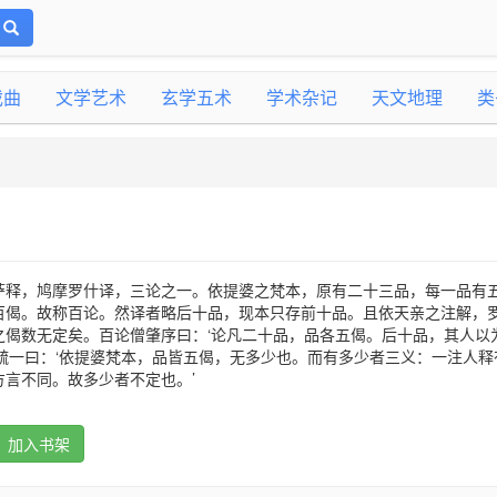
戏曲
文学艺术
玄学五术
学术杂记
天文地理
类
萨释，鸠摩罗什译，三论之一。依提婆之梵本，原有二十三品，每一品有
百偈。故称百论。然译者略后十品，现本只存前十品。且依天亲之注解，
之偈数无定矣。百论僧肇序曰：‘论凡二十品，品各五偈。后十品，其人以
疏一曰：‘依提婆梵本，品皆五偈，无多少也。而有多少者三义：一注人释
言不同。故多少者不定也。’
加入书架