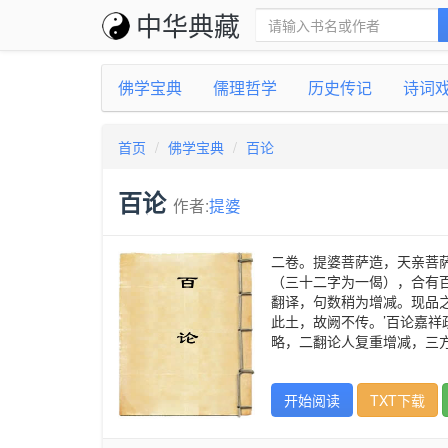
中华典藏
佛学宝典
儒理哲学
历史传记
诗词
首页
佛学宝典
百论
百论
作者:
提婆
二卷。提婆菩萨造，天亲菩
（三十二字为一偈），合有
翻译，句数稍为增减。现品
此土，故阙不传。’百论嘉祥
略，二翻论人复重增减，三方
开始阅读
TXT下载