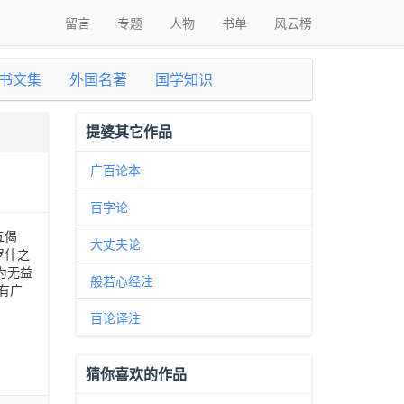
留言
专题
人物
书单
风云榜
书文集
外国名著
国学知识
提婆其它作品
广百论本
百字论
五偈
大丈夫论
罗什之
为无益
般若心经注
有广
百论译注
猜你喜欢的作品