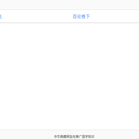
上
百论卷下
中华典藏网旨在推广国学知识