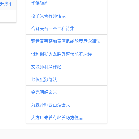
学佛随笔
升序↑
投子义青禅师语录
合订天台三圣二和诗集
观世音菩萨如意摩尼轮陀罗尼念诵法
俱利伽罗大龙胜外道伏陀罗尼经
文殊师利净律经
七俱胝独部法
金光明经玄义
为霖禅师云山法会录
大方广未曾有经善巧方便品