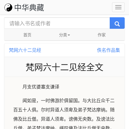
中华典藏
首页
分类
作家
梵网六十二见经
佚名作品集
梵网六十二见经全文
月支优婆塞支谦译
闻如是，一时佛游於俱留国。与大比丘众千二
百五十人俱。尔时异道人须卑及弟子梵达摩纳。随
佛及比丘僧。异道人须卑。谤佛无央数。及谤法比
丘僧。弟子梵达摩纳。嵯叹佛及法比丘僧无央数。