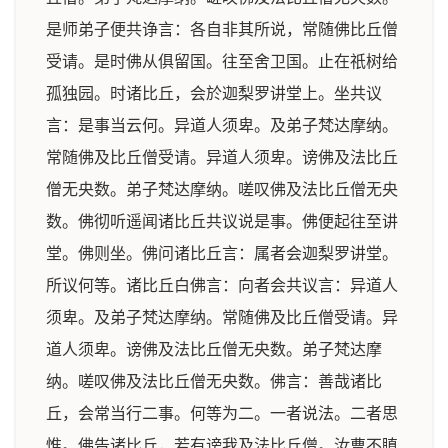
是师弟子便共诤言：各自非其所说，常随佛比丘僧
受请。是时佛从俱留国。往至舍卫国。止在祇树给
孤独园。时诸比丘，会於迦梨罗讲堂上。坐共议
言：是事当云何。异道人须卑。及弟子梵达摩纳。
常随佛及比丘僧受请。异道人须卑。谤佛及法比丘
僧无央数。弟子梵达摩纳。嗟叹佛及法比丘僧无央
数。佛彻听遥闻诸比丘共议说是事。佛便起往至讲
堂。佛则坐。佛问诸比丘言：属者会迦梨罗讲堂。
所议何等。诸比丘白佛言：向者会共议言：异道人
须卑。及弟子梵达摩纳。常随佛及比丘僧受请。异
道人须卑。谤佛及法比丘僧无央数。弟子梵达摩
纳。嗟叹佛及法比丘僧无央数。佛言：善哉诸比
丘，会常当行二事。何等为二。一者说法。二者思
惟。佛告诸比丘，若有谤我及法比丘僧。汝曹不瞋