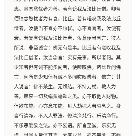
恚。念恶愁忧者为善。若有谤我及法比丘僧。卿曹
便瞋恚愁忧者为有衰。比丘。若有嗟叹我及法比丘
僧者，汝便当不喜亦不愁忧。亦不喜喜者，汝便有
衰。若复有谤我及法比丘者，汝意便当念言：彼人
所说，非至诚言：佛无有是事。比丘若有嗟叹我及
法比丘僧者，汝当念言：实有是事。所以者何。其
少知者但有诫不能多闻者，便嗟叹佛。诸比丘问佛
言：何所是少知但有诫不多闻嗟叹佛者，佛言：其
人说言：佛不杀生。无怨结。不持刀杖。教人为
善。慈哀一切及蜎蜚蠕动之类。亦不取他人财物。
但欲布施。心亦念布施。见人劫掠人者哀念之。身
自行清净。不入人罪法。修清净梵行。乐清净行。
不乐恶爱欲之法。亦不妄语。所言至诚。乐实无
虚。世间人皆信其言：无有异意。亦不妄念。不两