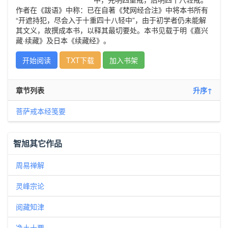
作者在《跋语》中称：已在自著《梵网经合注》中将本书所有
“开遮持犯，尽会入于十重四十八轻中”，由于初学者仍未能解
其文义，故撰成本书，以释其最切要处。本书见载于明《嘉兴
藏·续藏》及日本《续藏经》。
开始阅读
TXT下载
加入书架
章节列表
升序↑
菩萨戒本经笺要
智旭其它作品
周易禅解
灵峰宗论
阅藏知津
净土十要