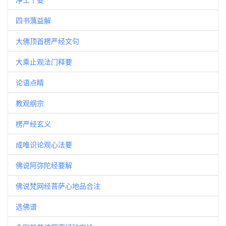
四书蕅益解
大佛顶首楞严经文句
大乘止观法门释要
论语点睛
教观纲宗
楞严经玄义
成唯识论观心法要
佛说阿弥陀经要解
佛说梵网经菩萨心地品合注
选佛谱