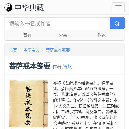
中华典藏
首页
分类
作家
首页
佛学宝典
菩萨戒本笺要
菩萨戒本笺要
作者:
智旭
亦称《菩萨戒本经笺要》。律学著
述。清顺治八年(1651)智旭撰。一
卷。系北凉昙无谶译《菩萨戒本经》
的注释书。作者在书首科文中说：本
书“大文为三：初归敬述意、二正列戒
相、三结示宗趣。初及第三，皆结集
家所安，二正列戒相，出《瑜伽师地
论·菩萨地·戒品》中”。在“正列戒相”
中，先明四重戒，后明四十八轻戒。