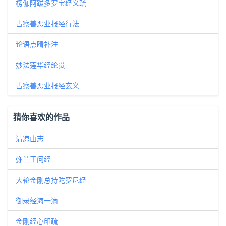
楞伽阿跋多罗宝经义疏
占察善恶业报经行法
论语点睛补注
妙法莲华经纶贯
占察善恶业报经玄义
猜你喜欢的作品
清凉山志
弥兰王问经
大轮金刚总持陀罗尼经
御录经海一滴
金刚经心印疏