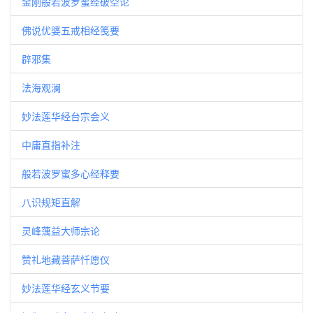
金刚般若波罗蜜经破空论
佛说优婆五戒相经笺要
辟邪集
法海观澜
妙法莲华经台宗会义
中庸直指补注
般若波罗蜜多心经释要
八识规矩直解
灵峰蕅益大师宗论
赞礼地藏菩萨忏愿仪
妙法莲华经玄义节要