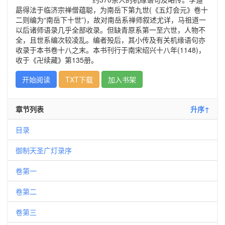
勗得法于临济宗禅僧蕴聪，为南岳下第九世(《五灯会元》卷十
二则编为“南岳下十世”)，故对南岳系禅师叙述尤详，马祖道一
以后诸师语录几乎全部收录。但缺青原系第一至六世，人物不
全，且世系编次较凌乱。编者殁后，其小传及有关机缘语句亦
收录于本书卷十八之末。本书刊行于南宋绍兴十八年(1148)，
收于《卍续藏》第135册。
开始阅读
TXT下载
加入书架
章节列表
升序↑
目录
御制天圣广灯录序
卷第一
卷第二
卷第三