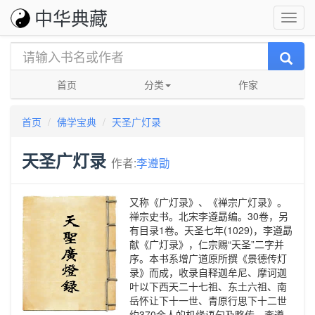
中华典藏
首页
分类
作家
首页
佛学宝典
天圣广灯录
天圣广灯录
作者:
李遵勖
又称《广灯录》、《禅宗广灯录》。
禅宗史书。北宋李遵勗编。30卷，另
有目录1卷。天圣七年(1029)，李遵勗
献《广灯录》，仁宗赐“天圣”二字并
序。本书系增广道原所撰《景德传灯
录》而成，收录自释迦牟尼、摩诃迦
叶以下西天二十七祖、东土六祖、南
岳怀让下十一世、青原行思下十二世
约370余人的机缘语句及略传。李遵