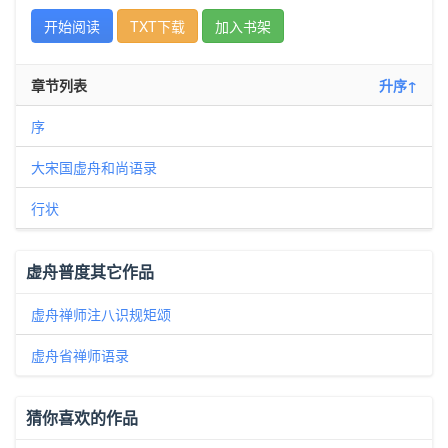
开始阅读
TXT下载
加入书架
章节列表
升序↑
序
大宋国虚舟和尚语录
行状
虚舟普度其它作品
虚舟禅师注八识规矩颂
虚舟省禅师语录
猜你喜欢的作品