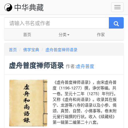
中华典藏
首页
分类
作家
首页
佛学宝典
虚舟普度禅师语录
虚舟普度禅师语录
作者:
虚舟普度
《虚舟普度禅师语录》，由宋虚舟普
度（1196-1277）撰，诤伏等编。共
一卷。至元十二年（1275）年刊行。
又称《虚舟和尚语录》。收录其在报
宁、龙游等八寺的语录以及小参、偈
颂、真赞、自赞、小佛事等。卷末附
元叟行端撰的行状。收入《续藏经》
第一辑第二编第二十八套。