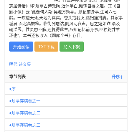
志居诗话》称“矫亭古诗效陶,近体学白,颇饶自得之趣。其《自
题小像》云 ‘此像何人斯,吴淞方矫亭。颇记前身事,生可六七
龄。一疾速夭死,天地为冥冥。苍头抱我哭,诸妇痛拊膺。其家事
城居,面北高檐楹。临街列屠沽,阴风助哀声。思之宛如昨,语及
辄涕零。性灵想不寐,还复得此生,乃知记忆前身事,匪独鲍井羊
环也”。本书还被收入《四库全书》存目。
开始阅读
TXT下载
加入书架
明代
诗文集
章节列表
升序↑
●序
●矫亭存稿卷之一
●矫亭存稿卷之二
●矫亭存稿卷之三