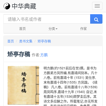
中华典藏
首页
分类
作家
首页
类书文集
矫亭存稿
矫亭存稿
作者:
方鹏
明方鹏(约1521前后在世)撰。是书为
方鹏弟方凤所编,有嘉靖间刻本。凡十
八卷。前有嘉靖十年 (1531) 吴仕序,
末有嘉靖十四年(1535) 方凤跋。《续
稿》 凡八卷。前有嘉靖十八年(1539)
周凤鸣序,嘉靖十九年 (1540) 自记,末
有嘉靖十五年(1536)顾梦圭后序。其
诗文多应酬之作。所载笔记,亦无所发
明。有些诗亦较见情韵。朱彝尊《静