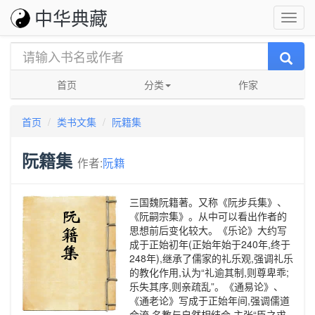
中华典藏
首页
分类
作家
首页
类书文集
阮籍集
阮籍集
作者:
阮籍
三国魏阮籍著。又称《阮步兵集》、
《阮嗣宗集》。从中可以看出作者的
思想前后变化较大。《乐论》大约写
成于正始初年(正始年始于240年,终于
248年),继承了儒家的礼乐观,强调礼乐
的教化作用,认为“礼逾其制,则尊卑乖;
乐失其序,则亲疏乱”。《通易论》、
《通老论》写成于正始年间,强调儒道
合流,名教与自然相结合,主张“臣之求