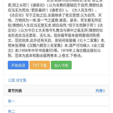
君,阴之从阳”(《通易论》),认为名教的基础在于自然,理想社会
应当无为而治,“君臣垂拱”(《通老论》)。《大人先生传》、
《达庄论》写于正始之后,全面继承了老庄思想,认为自然、天
地、万物同为一体,皆一气之盛衰;善恶、是非、死生都无所区
别;理想的人生应当无慧无求,顺应自然,“恬于生而静于死”(《达
庄论》);认为今日士大夫恪守礼教当与裤中之虱无异;理想的社
会形态应当无君臣、无礼法。现存最早版本是明嘉靖间陈德
文、范钦刻本,此外还有天启、崇祯间张燮编《七十二家集》本,
明末张溥辑《汉魏六朝百三名家集》本,清严可均辑入《全三国
文》本(1958年中华书局重印)等。1978年上海古籍出版社以
陈、范本为底本校勘出版两卷本,上卷文,下卷诗。
开始阅读
TXT下载
加入书架
三国
诗文集
章节列表
升序↑
卷一
卷二